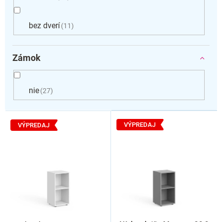
bez dverí
11
Zámok
nie
27
V
ý
VÝPREDAJ
VÝPREDAJ
p
i
s
p
r
o
d
u