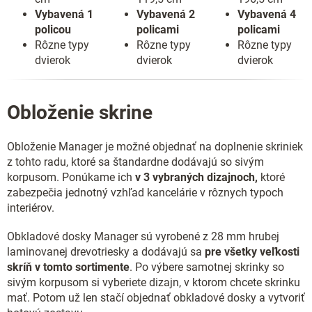
Vybavená 1
Vybavená 2
Vybavená 4
policou
policami
policami
Rôzne typy
Rôzne typy
Rôzne typy
dvierok
dvierok
dvierok
Obloženie skrine
Obloženie Manager je možné objednať na doplnenie skriniek
z tohto radu, ktoré sa štandardne dodávajú so sivým
korpusom. Ponúkame ich
v 3 vybraných dizajnoch,
ktoré
zabezpečia jednotný vzhľad kancelárie v rôznych typoch
interiérov.
Obkladové dosky Manager sú vyrobené z 28 mm hrubej
laminovanej drevotriesky a dodávajú sa
pre všetky veľkosti
skríň v tomto sortimente
. Po výbere samotnej skrinky so
sivým korpusom si vyberiete dizajn, v ktorom chcete skrinku
mať. Potom už len stačí objednať obkladové dosky a vytvoriť