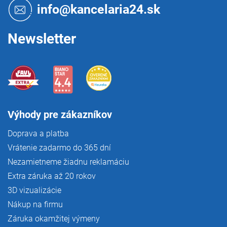
t
info@kancelaria24.sk
i
e
Newsletter
Výhody pre zákazníkov
Doprava a platba
Vrátenie zadarmo do 365 dní
Nezamietneme žiadnu reklamáciu
Extra záruka až 20 rokov
3D vizualizácie
Nákup na firmu
Záruka okamžitej výmeny