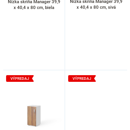
k
Nízka skriňa Manager 39,9
Nízka skriňa Manager 39,9
t
x 40,4 x 80 cm, sivá
x 40,4 x 80 cm, biela
o
v
VÝPREDAJ
VÝPREDAJ