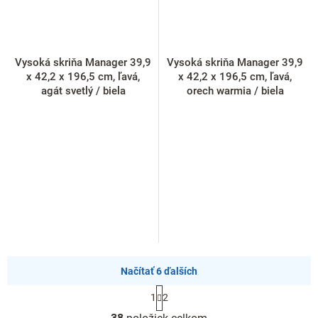
Vysoká skriňa Manager 39,9
Vysoká skriňa Manager 39,9
x 42,2 x 196,5 cm, ľavá,
x 42,2 x 196,5 cm, ľavá,
agát svetlý / biela
orech warmia / biela
Načítať 6 ďalších
S
1
2
t
O
r