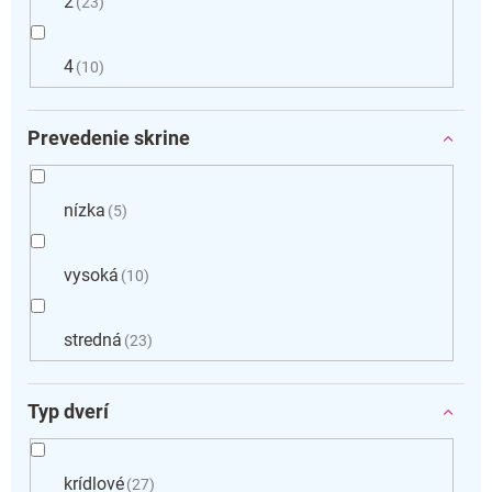
2
23
4
10
Prevedenie skrine
nízka
5
vysoká
10
stredná
23
Typ dverí
krídlové
27