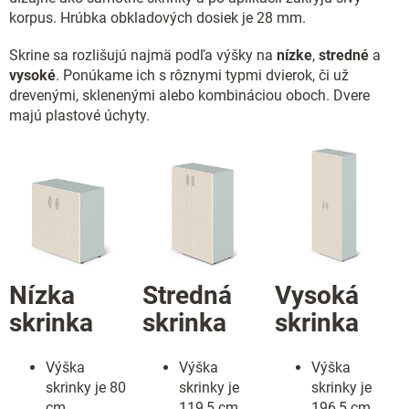
korpus. Hrúbka obkladových dosiek je 28 mm.
Skrine sa rozlišujú najmä podľa výšky na
nízke
,
stredné
a
vysoké
. Ponúkame ich s rôznymi typmi dvierok, či už
drevenými, sklenenými alebo kombináciou oboch. Dvere
majú plastové úchyty.
Nízka
Stredná
Vysoká
skrinka
skrinka
skrinka
Výška
Výška
Výška
skrinky je 80
skrinky je
skrinky je
cm
119,5 cm
196,5 cm