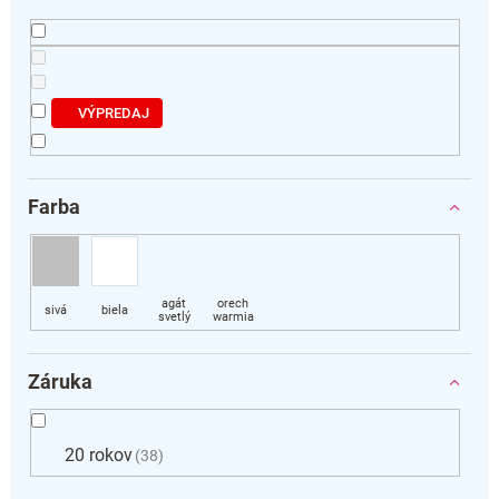
k
t
o
v
VÝPREDAJ
Farba
Záruka
20 rokov
38