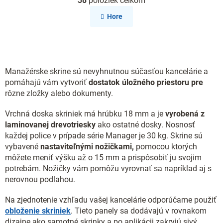
38
položiek celkom
v
á
l
n
Hore
k
á
o
d
v
a
a
c
n
i
i
e
Manažérske skrine sú nevyhnutnou súčasťou kancelárie a
e
p
pomáhajú vám vytvoriť
dostatok úložného priestoru pre
r
rôzne zložky alebo dokumenty.
v
k
Vrchná doska skriniek má hrúbku 18 mm a je
vyrobená z
y
laminovanej drevotriesky
ako ostatné dosky. Nosnosť
v
každej police v prípade série Manager je 30 kg. Skrine sú
ý
vybavené
nastaviteľnými nožičkami,
p
pomocou ktorých
i
môžete meniť výšku až o 15 mm a prispôsobiť ju svojim
s
potrebám. Nožičky vám pomôžu vyrovnať sa napríklad aj s
u
nerovnou podlahou.
Na zjednotenie vzhľadu vašej kancelárie odporúčame použiť
obloženie skriniek
. Tieto panely sa dodávajú v rovnakom
dizajne ako samotné skrinky a po aplikácii zakryjú sivý