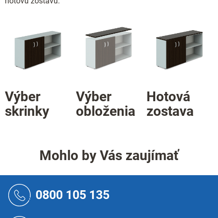
hotovú zostavu.
Výber
Výber
Hotová
skrinky
obloženia
zostava
Mohlo by Vás zaujímať
Z
á
0800 105 135
p
ä