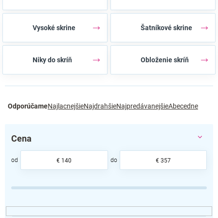
Vysoké skrine
Šatníkové skrine
Niky do skríň
Obloženie skríň
R
Odporúčame
Najlacnejšie
Najdrahšie
Najpredávanejšie
Abecedne
a
d
e
Cena
n
i
e
€
140
€
357
p
r
o
d
u