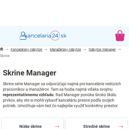
Prejsť
na
obsah
NÁ
KO
Kancelársky nábytok
Manažérsky nábytok
Nábytok Manager
Skrine
Skrine Manager
Skrine série Manager sa odporúčajú najmä pre kancelárie vedúcich
pracovníkov a manažérov. Tam sa hodia najmä vďaka svojmu
reprezentatívnemu vzhľadu
. Rad Manager ponúka širokú škálu
prvkov, aby ste si mohli vybaviť kanceláriu presne podľa svojich
potrieb. Umožňuje vám tiež čo najlepšie využiť konkrétny priestor.
Nízke skrine
Stredné skrine