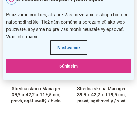
Používame cookies, aby pre Vás prezeranie e-shopu bolo čo
najpohodlnejšie. Tiež nám pomáhajú porozumieť, ako web
VÝPREDAJ
VÝPREDAJ
používate, aby sme ho pre Vás mohli neustále vylepšovať.
Viac informácií
Nastavenie
Súhlasím
Stredná skriňa Manager
Stredná skriňa Manager
39,9 x 42,2 x 119,5 cm,
39,9 x 42,2 x 119,5 cm,
pravá, agát svetlý / biela
pravá, agát svetlý / sivá