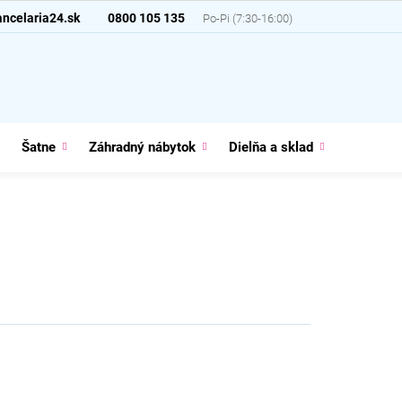
ncelaria24.sk
0800 105 135
Šatne
Záhradný nábytok
Dielňa a sklad
Domácno