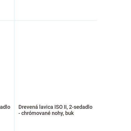
dadlo
Drevená lavica ISO II, 2-sedadlo
- chrómované nohy, buk