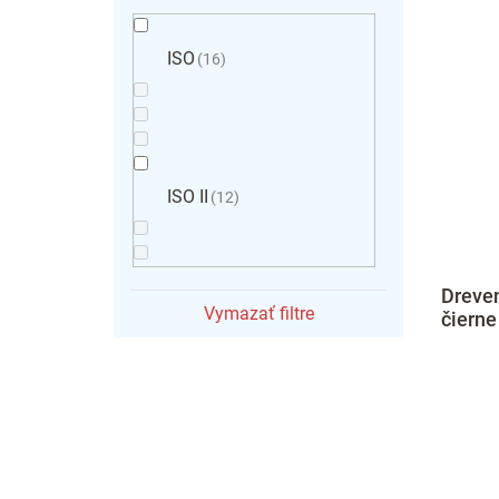
ISO
16
ISO II
12
Dreven
Vymazať filtre
čierne