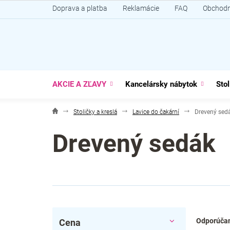
Prejsť
Doprava a platba
Reklamácie
FAQ
Obchodn
na
obsah
AKCIE A ZĽAVY
Kancelársky nábytok
Stol
Stoličky a kreslá
Lavice do čakární
Drevený sed
Drevený sedák
B
R
Odporúča
Cena
o
a