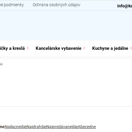
é podmienky
Ochrana osobných údajov
Kontakt
info@ka
ičky a kreslá
Kancelárske vybavenie
Kuchyne a jedálne
ák
me
Najlacnejšie
Najdrahšie
Najpredávanejšie
Abecedne