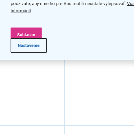
používate, aby sme ho pre Vás mohli neustále vylepšovať.
Via
informácií
Súhlasím
Nastavenie
á lavica ISO, 4-sedadlo -
Drevená lavica ISO, 4-sedad
 nohy, orech
chrómované nohy, buk