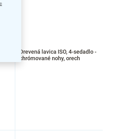
c
lo -
Drevená lavica ISO, 4-sedadlo -
chrómované nohy, orech