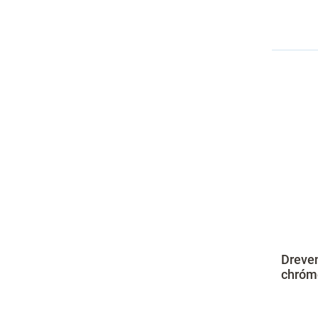
Dreven
chróm