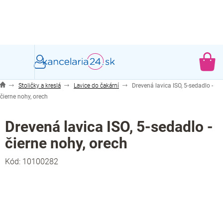
Prejsť
na
obsah
NÁ
KO
Stoličky a kreslá
Lavice do čakární
Drevená lavica ISO, 5-sedadlo -
čierne nohy, orech
Drevená lavica ISO, 5-sedadlo -
čierne nohy, orech
Kód:
10100282