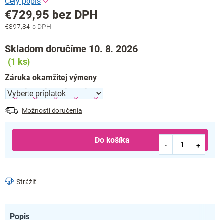
€729,95
bez DPH
€897,84
Jednotková
cena:
Skladom doručíme 10. 8. 2026
(1 ks)
Záruka okamžitej výmeny
Možnosti doručenia
Do košíka
Strážiť
Popis