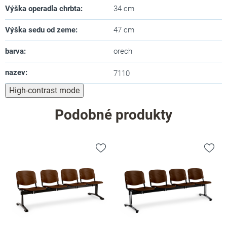
Výška operadla chrbta
:
34 cm
Výška sedu od zeme
:
47 cm
barva
:
orech
nazev
:
7110
High-contrast mode
Podobné produkty