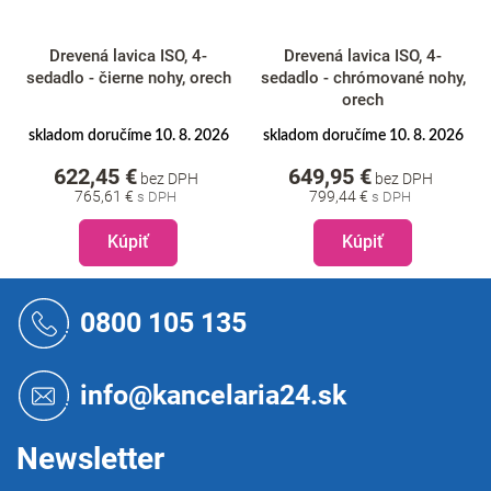
Drevená lavica ISO, 4-
Drevená lavica ISO, 4-
sedadlo - čierne nohy, orech
sedadlo - chrómované nohy,
orech
skladom doručíme 10. 8. 2026
skladom doručíme 10. 8. 2026
622,45 €
649,95 €
bez DPH
bez DPH
765,61 €
799,44 €
Kúpiť
Kúpiť
Z
á
0800 105 135
p
ä
t
info@kancelaria24.sk
i
e
Newsletter