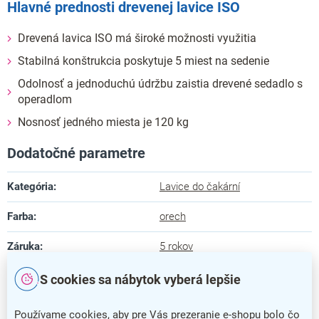
Hlavné prednosti drevenej lavice ISO
Drevená lavica ISO má široké možnosti využitia
Stabilná konštrukcia poskytuje 5 miest na sedenie
Odolnosť a jednoduchú údržbu zaistia drevené sedadlo s
operadlom
Nosnosť jedného miesta je 120 kg
Dodatočné parametre
Kategória
:
Lavice do čakární
Farba
:
orech
Záruka
:
5 rokov
Dĺžka
:
260 cm
S cookies sa nábytok vyberá lepšie
Hĺbka
:
60 cm
Používame cookies, aby pre Vás prezeranie e-shopu bolo čo