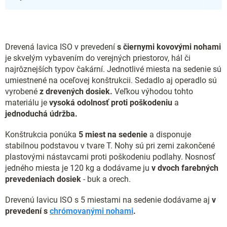
Drevená lavica ISO v prevedení
s čiernymi kovovými nohami
je skvelým vybavením do verejných priestorov, hál či
najrôznejších typov čakární. Jednotlivé miesta na sedenie sú
umiestnené na oceľovej konštrukcii. Sedadlo aj operadlo sú
vyrobené
z drevených dosiek.
Veľkou výhodou tohto
materiálu je
vysoká odolnosť proti poškodeniu
a
jednoduchá údržba.
Konštrukcia ponúka
5 miest na sedenie
a disponuje
stabilnou podstavou v tvare T. Nohy sú pri zemi zakončené
plastovými nástavcami proti poškodeniu podlahy. Nosnosť
jedného miesta je 120 kg a dodávame ju
v dvoch farebných
prevedeniach dosiek
- buk a orech.
Drevenú lavicu ISO s 5 miestami na sedenie dodávame aj
v
prevedení s
chrómovanými nohami
.