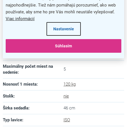
najpohodlnejšie. Tiež nám pomáhajú porozumieť, ako web
Výška
:
81 cm
používate, aby sme ho pre Vás mohli neustále vylepšovať.
Farba podnože
:
čierna
Viac informácií
Nastavenie
Hĺbka sedadla
:
42 cm
Materiál konštrukcie
:
kov
Súhlasím
Materiál sedadla
:
drevo
Maximálny počet miest na
5
sedenie
:
Nosnosť 1 miesta
:
120 kg
Stolík
:
nie
Šírka sedadla
:
46 cm
Typ lavice
:
ISO