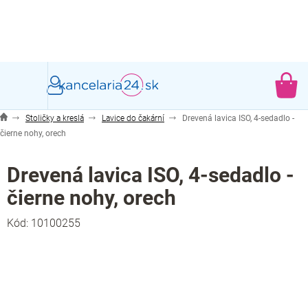
Prejsť
na
obsah
NÁ
KO
Stoličky a kreslá
Lavice do čakární
Drevená lavica ISO, 4-sedadlo -
čierne nohy, orech
Drevená lavica ISO, 4-sedadlo -
čierne nohy, orech
Kód:
10100255