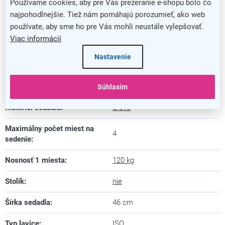
Hĺbka
:
60 cm
Používame cookies, aby pre Vás prezeranie e-shopu bolo čo
najpohodlnejšie. Tiež nám pomáhajú porozumieť, ako web
Výška
:
81 cm
používate, aby sme ho pre Vás mohli neustále vylepšovať.
Viac informácií
Farba podnože
:
čierna
Nastavenie
Hĺbka sedadla
:
42 cm
Materiál konštrukcie
:
kov
Súhlasím
Materiál sedadla
:
drevo
Maximálny počet miest na
4
sedenie
:
Nosnosť 1 miesta
:
120 kg
Stolík
:
nie
Šírka sedadla
:
46 cm
Typ lavice
:
ISO