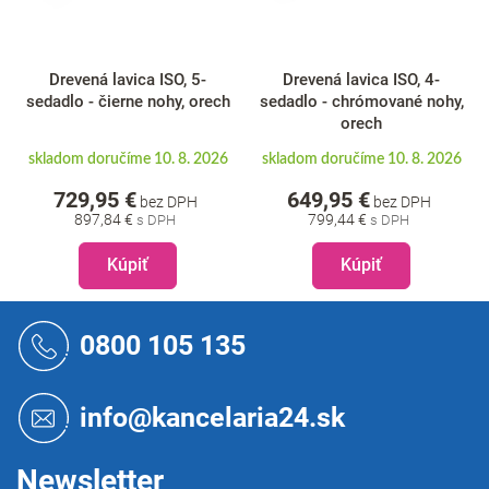
Drevená lavica ISO, 5-
Drevená lavica ISO, 4-
sedadlo - čierne nohy, orech
sedadlo - chrómované nohy,
orech
skladom doručíme 10. 8. 2026
skladom doručíme 10. 8. 2026
729,95 €
649,95 €
bez DPH
bez DPH
897,84 €
799,44 €
Kúpiť
Kúpiť
Z
á
0800 105 135
p
ä
t
info@kancelaria24.sk
i
e
Newsletter