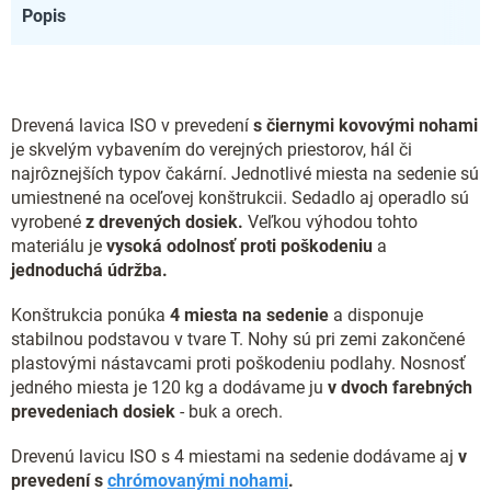
Popis
Drevená lavica ISO v prevedení
s čiernymi kovovými nohami
je skvelým vybavením do verejných priestorov, hál či
najrôznejších typov čakární. Jednotlivé miesta na sedenie sú
umiestnené na oceľovej konštrukcii. Sedadlo aj operadlo sú
vyrobené
z drevených dosiek.
Veľkou výhodou tohto
materiálu je
vysoká odolnosť proti poškodeniu
a
jednoduchá údržba.
Konštrukcia ponúka
4 miesta na sedenie
a disponuje
stabilnou podstavou v tvare T. Nohy sú pri zemi zakončené
plastovými nástavcami proti poškodeniu podlahy. Nosnosť
jedného miesta je 120 kg a dodávame ju
v dvoch farebných
prevedeniach dosiek
- buk a orech.
Drevenú lavicu ISO s 4 miestami na sedenie dodávame aj
v
prevedení s
chrómovanými nohami
.