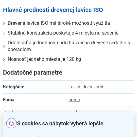
Hlavné prednosti drevenej lavice ISO
Drevená lavica ISO má široké možnosti využitia
Stabilná konštrukcia poskytuje 4 miesta na sedenie
Odolnosť a jednoduchú údržbu zaistia drevené sedadlo s
operadlom
Nosnosť jedného miesta je 120 kg
Dodatočné parametre
Kategória
:
Lavice do čakární
Farba
:
orech
Záruka
:
5 rokov
S cookies sa nábytok vyberá lepšie
Dĺžka
:
208 cm