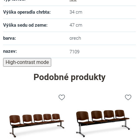
Výška operadla chrbta
:
34 cm
Výška sedu od zeme
:
47 cm
barva
:
orech
nazev
:
7109
High-contrast mode
Podobné produkty