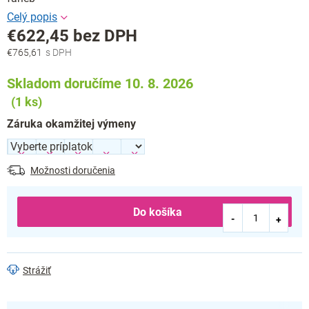
€622,45
bez DPH
€765,61
Jednotková
cena:
Skladom doručíme 10. 8. 2026
(1 ks)
Záruka okamžitej výmeny
Možnosti doručenia
Do košíka
Strážiť