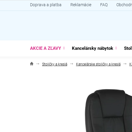
Prejsť
Doprava a platba
Reklamácie
FAQ
Obchodn
na
obsah
AKCIE A ZĽAVY
Kancelársky nábytok
Stol
Stoličky a kreslá
Kancelárske stoličky a kreslá
K