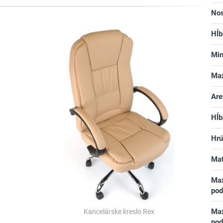
No
Hĺb
Min
Max
Are
Hĺb
Hrú
Mat
Max
pod
Max
Kancelárske kreslo Rex
pod