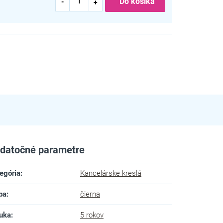
Do košíka
datočné parametre
egória
:
Kancelárske kreslá
ba
:
čierna
uka
:
5 rokov