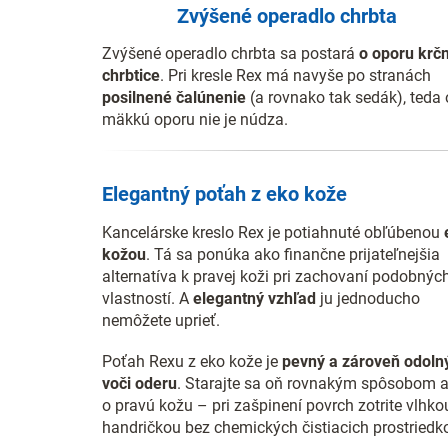
Zvýšené operadlo chrbta
Zvýšené operadlo chrbta sa postará
o oporu krč
chrbtice
. Pri kresle Rex má navyše po stranách
posilnené čalúnenie
(a rovnako tak sedák), teda 
mäkkú oporu nie je núdza.
Elegantný poťah z eko kože
Kancelárske kreslo Rex je potiahnuté obľúbenou
kožou
. Tá sa ponúka ako finančne prijateľnejšia
alternatíva k pravej koži pri zachovaní podobnýc
vlastností. A
elegantný vzhľad
ju jednoducho
nemôžete uprieť.
Poťah Rexu z eko kože je
pevný
a zároveň
odoln
voči oderu
. Starajte sa oň rovnakým spôsobom 
o pravú kožu – pri zašpinení povrch zotrite vlhko
handričkou bez chemických čistiacich prostriedk