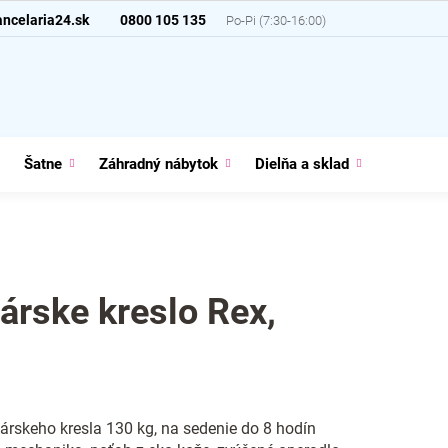
ncelaria24.sk
0800 105 135
Šatne
Záhradný nábytok
Dielňa a sklad
Domácno
árske kreslo Rex,
árskeho kresla 130 kg, na sedenie do 8 hodín