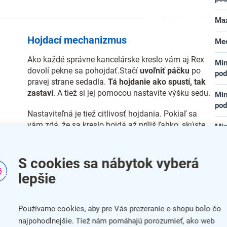
Max
Hojdací mechanizmus
Me
Ako každé správne kancelárske kreslo vám aj Rex
Min
dovolí pekne sa pohojdať.Stačí
uvoľniť páčku
po
pod
pravej strane sedadla.
Tá hojdanie ako spustí, tak
zastaví
. A tiež si jej pomocou nastavíte výšku sedu.
Min
pod
Nastaviteľná je tiež citlivosť hojdania. Pokiaľ sa
vám zdá, že sa kreslo hojdá až príliš ľahko, skúste
Min
pár otočiek doprava veľkou skrutkou pod sedákom.
Ak je to naopak príliš stuha,
otočením proti smeru
Nas
hodinových ručičiek odpor znížite.
S cookies sa nábytok vyberá
Pod
lepšie
Náš tip:
Hojdanie pri sedavej práci vám pomôže
uvoľniť krčné a chrbtové svaly, a nehrozí vám tak
Poť
kom
stuhnutá šija vplyvom dlhodobej práce v sede.
Používame cookies, aby pre Vás prezeranie e-shopu bolo čo
Šír
najpohodlnejšie. Tiež nám pomáhajú porozumieť, ako web