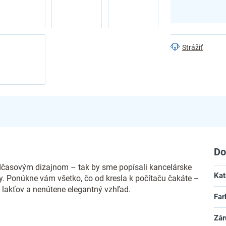
Strážiť
Do
dčasovým dizajnom – tak by sme popísali kancelárske
Kat
ty. Ponúkne vám všetko, čo od kresla k počítaču čakáte –
 lakťov a nenútene elegantný vzhľad.
Far
Zár