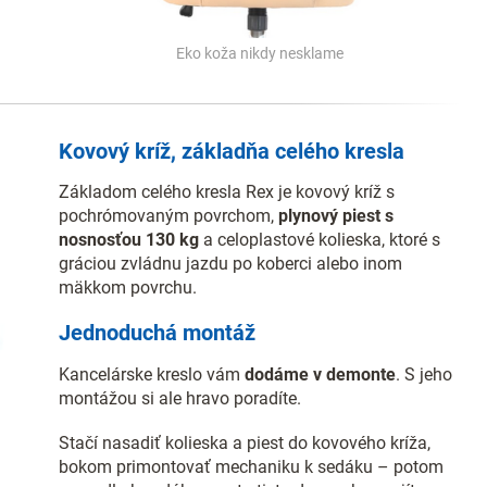
Eko koža nikdy nesklame
Kovový kríž, základňa celého kresla
Základom celého kresla Rex je kovový kríž s
pochrómovaným povrchom,
plynový piest s
nosnosťou 130 kg
a celoplastové kolieska, ktoré s
gráciou zvládnu jazdu po koberci alebo inom
mäkkom povrchu.
Jednoduchá montáž
Kancelárske kreslo vám
dodáme v demonte
. S jeho
montážou si ale hravo poradíte.
Stačí nasadiť kolieska a piest do kovového kríža,
bokom primontovať mechaniku k sedáku – potom