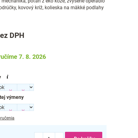
a mechanika, poťah z eko kože, zvýšené operadlo
odrúčky, kovový kríž, kolieska na mäkké podlahy
ez DPH
učíme 7. 8. 2026
y
tej výmeny
ručenia