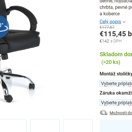
denne, hojdaci
chrbta, pevné p
a koberce
€177,67
€115,45
b
€142
Jednotková
cena:
Skladom dor
(>20 ks)
Montáž stoličk
Záruka okamži
Možnosti do