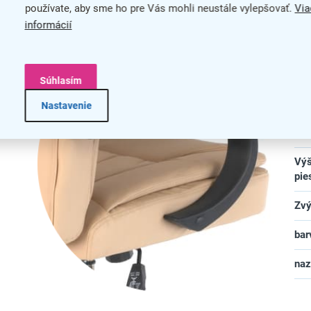
používate, aby sme ho pre Vás mohli neustále vylepšovať.
Šír
Via
dlie počas náročnej práce
informácií
Typ
Typ
Súhlasím
Vho
Nastavenie
Výš
Výš
pie
Zvý
bar
na