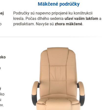
Mäkčené podrúčky
nej
Područky sú napevno pripojené ku konštrukcii
kresla. Počas dlhého sedenia
uľaví vašim lakťom
a
o
predlaktiam. Navyše sú
zhora mäkčené
.
eko
h
ý
ako
u
ov.