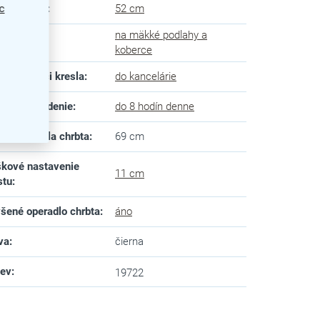
ka sedadla
c
:
52 cm
na mäkké podlahy a
 koliesok
:
koberce
 stoličky či kresla
:
do kancelárie
dné na sedenie
:
do 8 hodín denne
ka operadla chrbta
:
69 cm
kové nastavenie
11 cm
stu
:
šené operadlo chrbta
:
áno
va
:
čierna
zev
:
19722