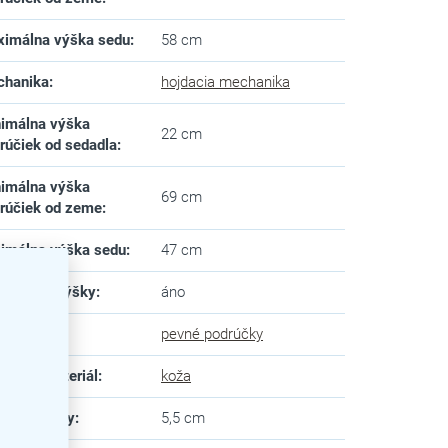
imálna výška sedu
:
58 cm
chanika
:
hojdacia mechanika
imálna výška
22 cm
rúčiek od sedadla
:
imálna výška
69 cm
rúčiek od zeme
:
imálna výška sedu
:
47 cm
tavenie výšky
:
áno
rúčky
:
pevné podrúčky
ahový materiál
:
koža
ka podrúčky
:
5,5 cm