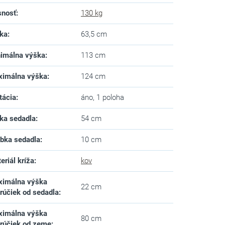
snosť
:
130 kg
ka
:
63,5 cm
imálna výška
:
113 cm
imálna výška
:
124 cm
tácia
:
áno, 1 poloha
ka sedadla
:
54 cm
bka sedadla
:
10 cm
eriál kríža
:
kov
imálna výška
22 cm
rúčiek od sedadla
:
imálna výška
80 cm
rúčiek od zeme
: