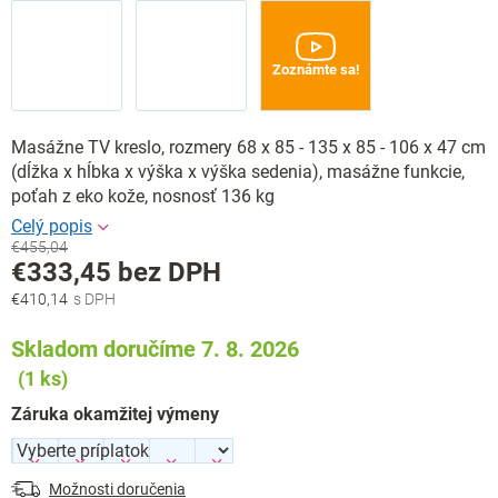
Zoznámte sa!
Masážne TV kreslo, rozmery 68 x 85 - 135 x 85 - 106 x 47 cm
(dĺžka x hĺbka x výška x výška sedenia), masážne funkcie,
poťah z eko kože, nosnosť 136 kg
€455,04
€333,45
bez DPH
€410,14
Jednotková
cena:
Skladom doručíme 7. 8. 2026
(1 ks)
Záruka okamžitej výmeny
Možnosti doručenia