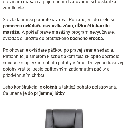
úrovniam masáží a príjemnému tvarovaniu si ho skrátka
zamilujete.
S ovládaním si poradíte raz dva. Po zapojení do siete si
pomocou ovládača nastavíte zónu, dĺžku či intenzitu
masáže.
A pokiaľ práve masážny program nevyužívate,
ovládač si uložíte do praktického
bočného vrecka.
Polohovanie ovládate páčkou po pravej strane sedadla.
Pritiahnite ju smerom k sebe tlakom tela sklopíte operadlo
súčasne s opierkou nôh do polohy v ľahu. Do východiskovej
polohy vrátite kreslo opätovným zatiahnutím páčky a
prizdvihnutím chrbta.
Jeho konštrukcia je
otočná
a taktiež bohato polstrovaná.
Čalúnená je do
príjemnej látky.