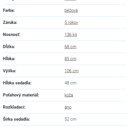
Farba
:
béžová
Záruka
:
5 rokov
Nosnosť
:
136 kg
Dĺžka
:
68 cm
Hĺbka
:
85 cm
Výška
:
106 cm
Hĺbka sedadla
:
48 cm
Poťahový materiál
:
koža
Rozkladací
:
áno
Šírka sedadla
:
52 cm