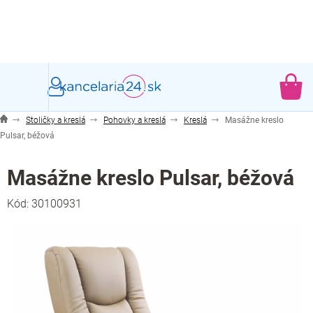
Prejsť
na
obsah
NÁ
KO
Stoličky a kreslá
Pohovky a kreslá
Kreslá
Masážne kreslo
Pulsar, béžová
Masážne kreslo Pulsar, béžová
Kód:
30100931