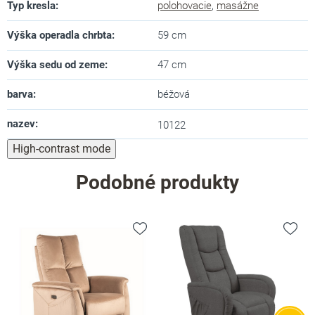
Typ kresla
:
polohovacie
,
masážne
Výška operadla chrbta
:
59 cm
Výška sedu od zeme
:
47 cm
barva
:
béžová
nazev
:
10122
High-contrast mode
Podobné produkty