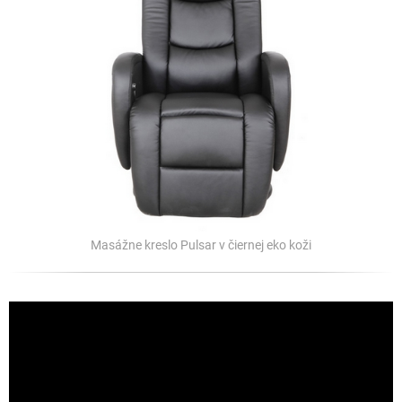
Masážne kreslo Pulsar v čiernej eko koži