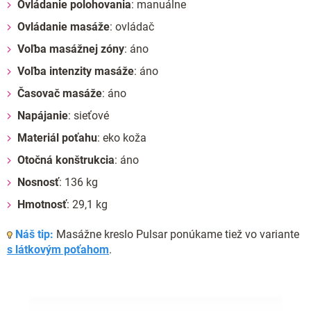
Ovládanie polohovania
: manuálne
Ovládanie masáže
: ovládač
Voľba masážnej zóny
: áno
Voľba intenzity masáže
: áno
Časovač masáže
: áno
Napájanie
: sieťové
Materiál poťahu
: eko koža
Otočná konštrukcia
: áno
Nosnosť
: 136 kg
Hmotnosť
: 29,1 kg
Náš tip:
Masážne kreslo Pulsar ponúkame tiež vo variante
s látkovým poťahom
.