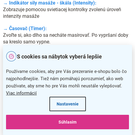
→ Indikátor sily masáže - škála (Intensity):
Zobrazuje pomocou svietiacej kontrolky zvolenú úroveň
intenzity masáže
→ Časovač (Timer):
Zvoľte si, ako dlho sa necháte masírovať. Po vypršaní doby
sa kreslo samo vypne.
→ Indikátor sily masáže - tlačidlo (Intensity):
S cookies sa nábytok vyberá lepšie
Opakovaným stlačením si vyberiete silu masáže na škále 1-
5.
Používame cookies, aby pre Vás prezeranie e-shopu bolo čo
najpohodlnejšie. Tiež nám pomáhajú porozumieť, ako web
→ Voľba programu (Mode):
používate, aby sme ho pre Vás mohli neustále vylepšovať.
Opakovaným stlačením si zvolíte jeden z 9
prednadstavených masážnych programov.
Viac informácií
Nastavenie
→ Náhodný výber programu (Auto):
Spustí náhodný masážny program.
Súhlasím
→ Vypnúť/zapnúť (ON/OFF):
Zapne či vypne masáž.