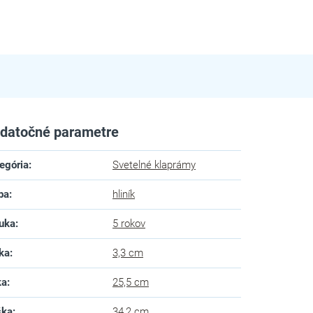
datočné parametre
egória
:
Svetelné klaprámy
ba
:
hliník
uka
:
5 rokov
ka
:
3,3 cm
ka
:
25,5 cm
ška
:
34,2 cm