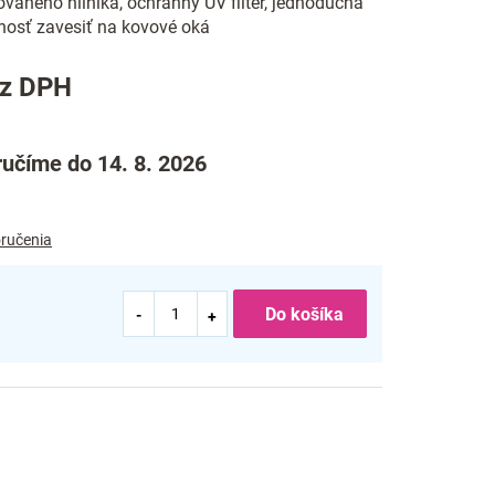
ovaného hliníka, ochranný UV filter, jednoduchá
nosť zavesiť na kovové oká
ez DPH
učíme do 14. 8. 2026
ručenia
Do košíka