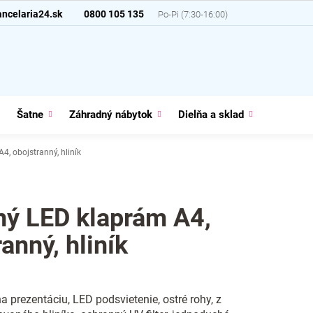
ncelaria24.sk
0800 105 135
Šatne
Záhradný nábytok
Dielňa a sklad
Domácno
4, obojstranný, hliník
ný LED klaprám A4,
anný, hliník
na prezentáciu, LED podsvietenie, ostré rohy, z