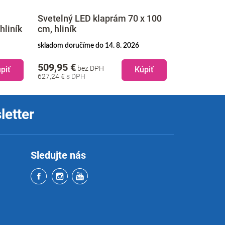
Svetelný LED klaprám 70 x 100
Svetelný L
hliník
cm, hliník
obojstranný
skladom doručíme do 14. 8. 2026
na objednávku
509,95 €
464,95 €
bez DPH
b
piť
Kúpiť
627,24 €
571,89 €
letter
Sledujte nás