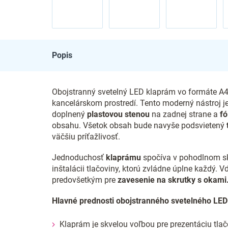
Popis
Obojstranný svetelný LED klaprám vo formáte A4 j
kancelárskom prostredí. Tento moderný nástroj j
doplnený
plastovou stenou
na zadnej strane a
fó
obsahu. Všetok obsah bude navyše podsvietený
väčšiu príťažlivosť.
Jednoduchosť
klaprámu
spočíva v pohodlnom skl
inštalácii tlačoviny, ktorú zvládne úplne každý. 
predovšetkým pre
zavesenie na skrutky s okami
Hlavné prednosti obojstranného svetelného LE
Klaprám je skvelou voľbou pre prezentáciu tlač