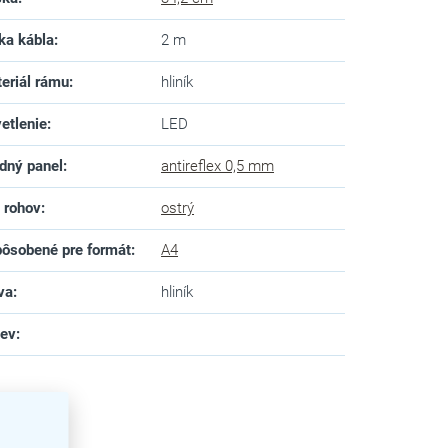
ka kábla
:
2 m
eriál rámu
:
hliník
etlenie
:
LED
dný panel
:
antireflex 0,5 mm
 rohov
:
ostrý
ôsobené pre formát
:
A4
va
:
hliník
zev
: