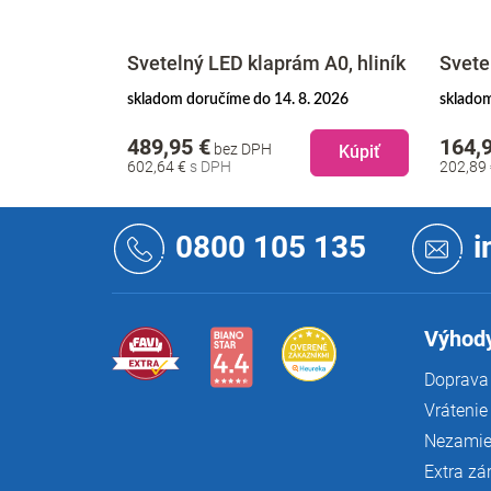
 A2, hliník
Svetelný LED klaprám A0, hliník
Svete
. 2026
skladom doručíme do 14. 8. 2026
skladom
489,95 €
164,
bez DPH
Kúpiť
Kúpiť
602,64 €
202,89
Z
á
0800 105 135
i
p
ä
t
i
Výhody
e
Doprava 
Vrátenie
Nezamie
Extra zá