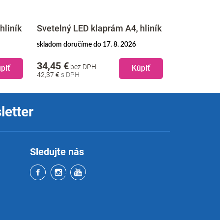
Svetelný L
hliník
Svetelný LED klaprám A4, hliník
obojstranný
skladom doručíme do 17. 8. 2026
na objednávku
34,45 €
464,95 €
bez DPH
b
piť
Kúpiť
42,37 €
571,89 €
letter
Sledujte nás