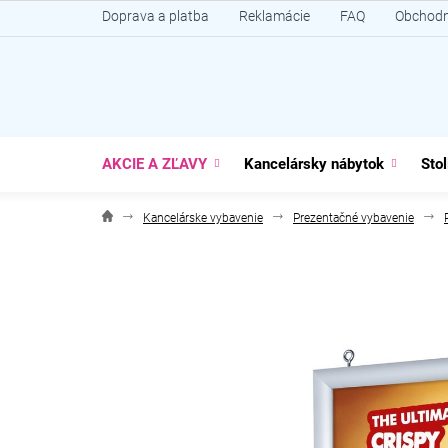
Prejsť
Doprava a platba
Reklamácie
FAQ
Obchodn
na
obsah
AKCIE A ZĽAVY
Kancelársky nábytok
Stol
Kancelárske vybavenie
Prezentačné vybavenie