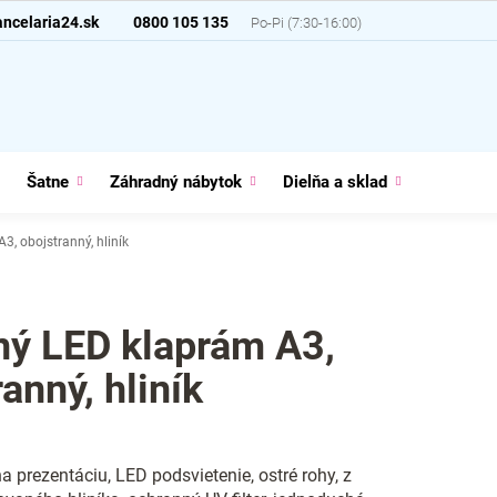
ncelaria24.sk
0800 105 135
Šatne
Záhradný nábytok
Dielňa a sklad
Domácno
3, obojstranný, hliník
ný LED klaprám A3,
anný, hliník
na prezentáciu, LED podsvietenie, ostré rohy, z