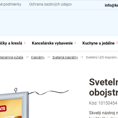
é podmienky
Ochrana osobných údajov
Kontakt
info@ka
ičky a kreslá
Kancelárske vybavenie
Kuchyne a jedálne
Reklamné pútače
Klaprámy
Svetelné klaprámy
Svetelný LED klaprám A
Svetel
obojstr
Kód:
10150454
Skvelý nástroj 