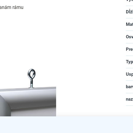
ranám rámu
Dĺž
Mat
Osv
Pre
Typ
Usp
bar
na