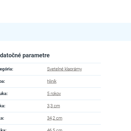
datočné parametre
egória
:
Svetelné klaprámy
ba
:
hliník
uka
:
5 rokov
ka
:
3,3 cm
ka
:
34,2 cm
ška
:
46,5 cm