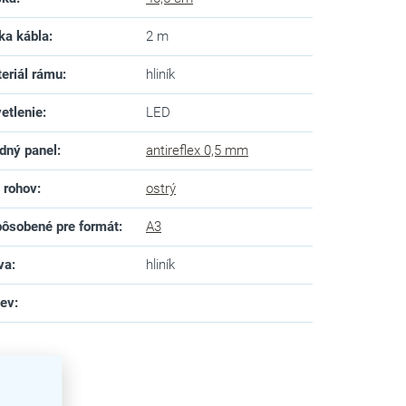
ka kábla
:
2 m
eriál rámu
:
hliník
etlenie
:
LED
dný panel
:
antireflex 0,5 mm
 rohov
:
ostrý
ôsobené pre formát
:
A3
va
:
hliník
zev
: