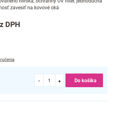
ovaného hliníka, ochranný UV filter, jednoduchá
nosť zavesiť na kovové oká
ez DPH
ručenia
Do košíka