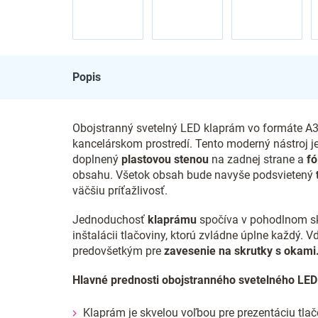
Popis
Obojstranný svetelný LED klaprám vo formáte A3 j
kancelárskom prostredí. Tento moderný nástroj j
doplnený
plastovou stenou
na zadnej strane a
fó
obsahu. Všetok obsah bude navyše podsvietený
väčšiu príťažlivosť.
Jednoduchosť
klaprámu
spočíva v pohodlnom skl
inštalácii tlačoviny, ktorú zvládne úplne každý. 
predovšetkým pre
zavesenie na skrutky s okami
Hlavné prednosti obojstranného svetelného LE
Klaprám je skvelou voľbou pre prezentáciu tlač