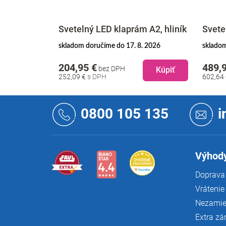
 A1, hliník
Svetelný LED klaprám A2, hliník
Svete
. 2026
skladom doručíme do 17. 8. 2026
skladom
204,95 €
489,
bez DPH
Kúpiť
Kúpiť
252,09 €
602,64
Z
á
0800 105 135
i
p
ä
t
i
Výhody
e
Doprava 
Vrátenie
Nezamie
Extra zá