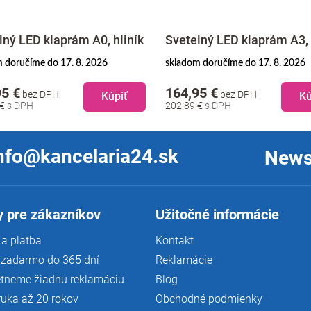
lný LED klaprám A0, hliník
Svetelný LED klaprám A3, 
 doručíme do 17. 8. 2026
skladom doručíme do 17. 8. 2026
95 €
164,95 €
bez DPH
bez DPH
Kúpiť
Kú
 €
202,89 €
nfo@kancelaria24.sk
News
 pre zákazníkov
Užitočné informácie
a platba
Kontakt
 zadarmo do 365 dní
Reklamácie
tneme žiadnu reklamáciu
Blog
ruka až 20 rokov
Obchodné podmienky