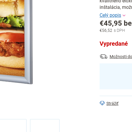
kvalitného elox
inštalácia, mož
€45,95 b
€56,52
Jednotková
cena:
Vypredané
Možnosti do
Strážiť