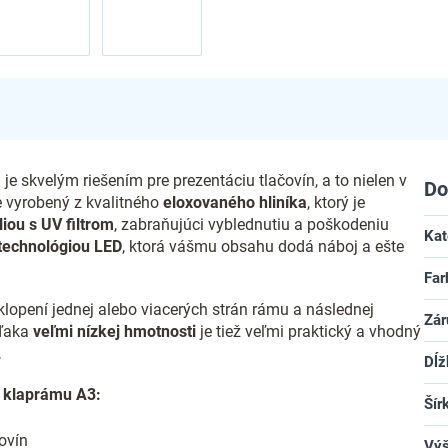
e skvelým riešením pre prezentáciu tlačovín, a to nielen v
Do
e vyrobený z kvalitného
eloxovaného hliníka
, ktorý je
liou s UV filtrom
, zabraňujúci vyblednutiu a poškodeniu
Kat
technológiou LED
, ktorá vášmu obsahu dodá náboj a ešte
Far
opení jednej alebo viacerých strán rámu a následnej
Zár
Vďaka
veľmi nízkej hmotnosti
je tiež veľmi praktický a vhodný
.
Dĺž
D klaprámu A3:
Šír
ovín
Vý