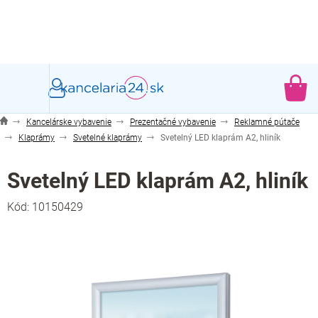
Prejsť
na
obsah
NÁ
KO
Kancelárske vybavenie
Prezentačné vybavenie
Reklamné pútače
Klaprámy
Svetelné klaprámy
Svetelný LED klaprám A2, hliník
Svetelný LED klaprám A2, hliník
Kód:
10150429