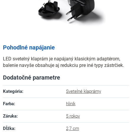
Pohodlné napájanie
LED svetelný klaprám je napájaný klasickým adaptérom,
balenie navyše obsahuje aj redukciu pre iné typy zástrčiek.
Dodatočné parametre
Kategória
:
Svetelné klaprámy
Farba
:
hliník
Záruka
:
5 rokov
Dĺžka
:
2,7 cm