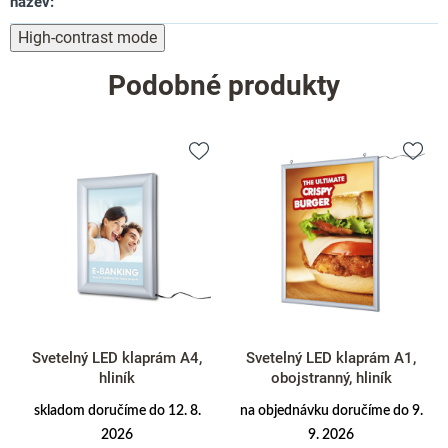
nazev
:
High-contrast mode
Podobné produkty
Svetelný LED klaprám A4,
Svetelný LED klaprám A1,
hliník
obojstranný, hliník
skladom doručíme do 12. 8.
na objednávku doručíme do 9.
2026
9. 2026