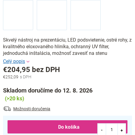
Skvelý nástroj na prezentáciu, LED podsvietenie, ostré rohy, z
kvalitného eloxovaného hliníka, ochranný UV filter,
jednoduchá inštalácia, možnosť zavesiť na stenu
€204,95 bez DPH
€252,09
Jednotková
cena:
Skladom doručíme do 12. 8. 2026
(>20 ks)
Možnosti doručenia
Do košíka