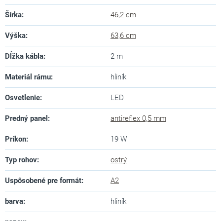
Šírka
:
46,2 cm
Výška
:
63,6 cm
Dĺžka kábla
:
2 m
Materiál rámu
:
hliník
Osvetlenie
:
LED
Predný panel
:
antireflex 0,5 mm
Príkon
:
19 W
Typ rohov
:
ostrý
Uspôsobené pre formát
:
A2
barva
:
hliník