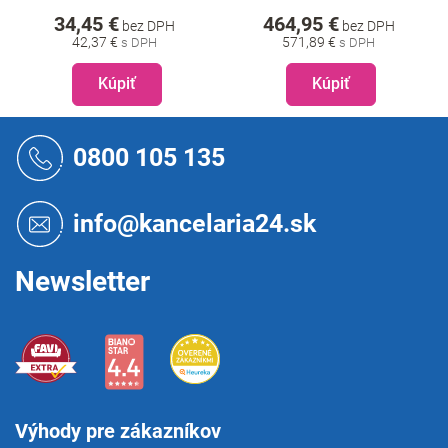
34,45 €
464,95 €
bez DPH
bez DPH
42,37 €
571,89 €
Kúpiť
Kúpiť
Z
á
0800 105 135
p
ä
t
info@kancelaria24.sk
i
e
Newsletter
Výhody pre zákazníkov