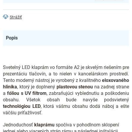
Strážiť
Popis
Svetelný LED klaprám vo formáte A2 je skvelým riešením pre
prezentáciu tlačovín, a to nielen v kancelárskom prostredí.
Tento moderný nástroj je vyrobený z kvalitného
eloxovaného
hliníka
, ktorý je doplnený
plastovou stenou
na zadnej strane
a
fóliou s UV filtrom
, zabraňujúci vyblednutiu a poškodeniu
obsahu. Všetok obsah bude navyše podsvietený
technológiou LED
, ktorá vášmu obsahu dodá náboj a ešte
väčšiu príťažlivosť.
Jednoduchosť
klaprámu
spočíva v pohodlnom sklopení
jednej alebo viacerých strán rámu a následnej inštalácii