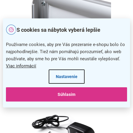
S cookies sa nábytok vyberá lepšie
Používame cookies, aby pre Vás prezeranie e-shopu bolo čo
najpohodlnejšie. Tiež nám pomáhajú porozumieť, ako web
Jednoduchá výmena obsahu
používate, aby sme ho pre Vás mohli neustále vylepšovať.
Viac informácií
Výmena tlačoviny nebola nikdy jednoduchšia, pretože stačí
iba sklopiť jednu zo strán rámu a váš obsah pohodlne vložiť.
Nastavenie
Súhlasím