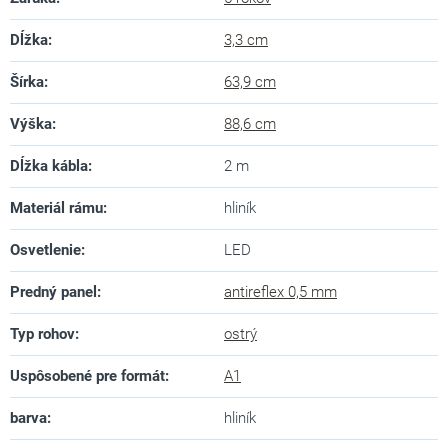
Dĺžka
:
3,3 cm
Šírka
:
63,9 cm
Výška
:
88,6 cm
Dĺžka kábla
:
2 m
Materiál rámu
:
hliník
Osvetlenie
:
LED
Predný panel
:
antireflex 0,5 mm
Typ rohov
:
ostrý
Uspôsobené pre formát
:
A1
barva
:
hliník