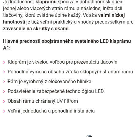
Jednoduchosť
klaprámu
spočíva v pohodlnom sklopení
jednej alebo viacerých strán rámu a následnej inštalácii
tlačoviny, ktorú zvládne úplne každý. Vďaka
veľmi nízkej
hmotnosti
je tiež veľmi praktický a vhodný predovšetkým pre
zavesenie na skrutky s okami.
Hlavné prednosti obojstranného svetelného LED klaprámu
A1:
Klaprám je skvelou voľbou pre prezentáciu tlačovín
Pohodlná výmena obsahu vďaka sklopným stranám rámu
Rám je vyrobený z eloxovaného hliníka
Podsvietenie zabezpečené technológiou LED
Obsah rámu chránený UV filtrom
Veľmi jednoduchá a pohodlná inštalácia