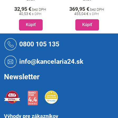
32,95 €
369,95 €
bez DPH
bez DPH
40,53 €
455,04 €
Kúpiť
Kúpiť
Z
á
0800 105 135
p
ä
t
info@kancelaria24.sk
i
e
Newsletter
Výhody pre zákazníkov