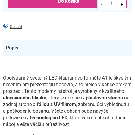
Do košíka
Strážiť
Popis
Obojstranný svetelný LED klaprám vo formáte A1 je skvelým
riešením pre prezentáciu tlačovín, a to nielen v kancelárskom
prostredí. Tento moderný nástroj je vyrobený z kvalitného
eloxovaného hliníka
, ktorý je doplnený
plastovou stenou
na
zadnej strane a
fóliou s UV filtrom
, zabraňujúci vyblednutiu
a poškodeniu obsahu. Všetok obsah bude navyše
podsvietený
technológiou LED
, ktorá vášmu obsahu dodá
náboj a ešte väčšiu príťažlivosť.