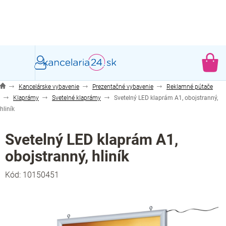
Prejsť
na
obsah
NÁ
KO
Kancelárske vybavenie
Prezentačné vybavenie
Reklamné pútače
Klaprámy
Svetelné klaprámy
Svetelný LED klaprám A1, obojstranný,
hliník
Svetelný LED klaprám A1,
obojstranný, hliník
Kód:
10150451