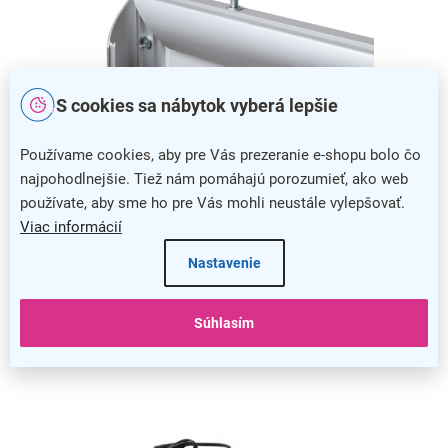
S cookies sa nábytok vyberá lepšie
Používame cookies, aby pre Vás prezeranie e-shopu bolo čo
najpohodlnejšie. Tiež nám pomáhajú porozumieť, ako web
používate, aby sme ho pre Vás mohli neustále vylepšovať.
Jednoduchá výmena obsahu
Viac informácií
Výmena tlačoviny nebola nikdy jednoduchšia, pretože stačí
Nastavenie
iba sklopiť jednu zo strán rámu a váš obsah pohodlne vložiť
a zavesiť na skrutky s okami.
Súhlasím