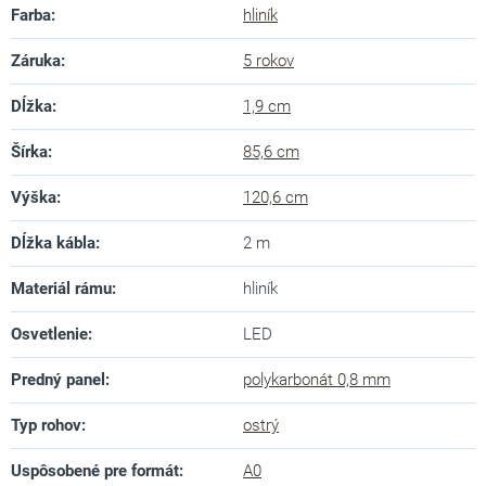
Farba
:
hliník
Záruka
:
5 rokov
Dĺžka
:
1,9 cm
Šírka
:
85,6 cm
Výška
:
120,6 cm
Dĺžka kábla
:
2 m
Materiál rámu
:
hliník
Osvetlenie
:
LED
Predný panel
:
polykarbonát 0,8 mm
Typ rohov
:
ostrý
Uspôsobené pre formát
:
A0