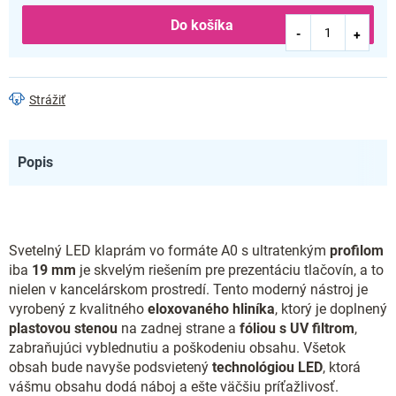
Do košíka
Strážiť
Popis
Svetelný LED klaprám vo formáte A0 s ultratenkým
profilom
iba
19 mm
je skvelým riešením pre prezentáciu tlačovín, a to
nielen v kancelárskom prostredí. Tento moderný nástroj je
vyrobený z kvalitného
eloxovaného hliníka
, ktorý je doplnený
plastovou stenou
na zadnej strane a
fóliou s UV filtrom
,
zabraňujúci vyblednutiu a poškodeniu obsahu. Všetok
obsah bude navyše podsvietený
technológiou LED
, ktorá
vášmu obsahu dodá náboj a ešte väčšiu príťažlivosť.