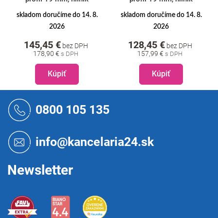
skladom doručíme do 14. 8.
skladom doručíme do 14. 8.
2026
2026
145,45 €
128,45 €
bez DPH
bez DPH
178,90 €
157,99 €
Kúpiť
Kúpiť
Z
á
0800 105 135
p
ä
t
info@kancelaria24.sk
i
e
Newsletter