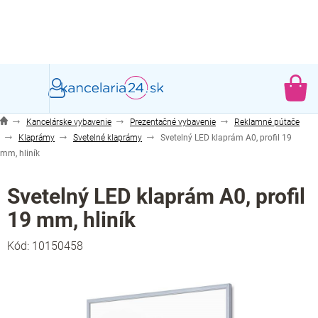
Prejsť
na
obsah
NÁ
KO
Kancelárske vybavenie
Prezentačné vybavenie
Reklamné pútače
Klaprámy
Svetelné klaprámy
Svetelný LED klaprám A0, profil 19
mm, hliník
Svetelný LED klaprám A0, profil
19 mm, hliník
Kód:
10150458