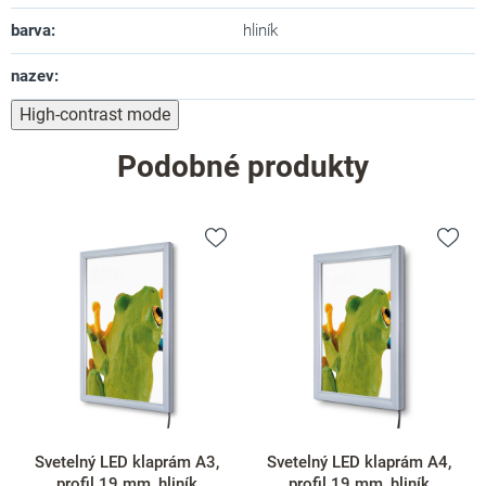
barva
:
hliník
nazev
:
High-contrast mode
Podobné produkty
Svetelný LED klaprám A3,
Svetelný LED klaprám A4,
profil 19 mm, hliník
profil 19 mm, hliník