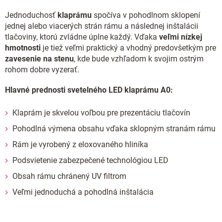
Jednoduchosť
klaprámu
spočíva v pohodlnom sklopení
jednej alebo viacerých strán rámu a následnej inštalácii
tlačoviny, ktorú zvládne úplne každý. Vďaka
veľmi nízkej
hmotnosti
je tiež veľmi praktický a vhodný predovšetkým pre
zavesenie na stenu
, kde bude vzhľadom k svojim ostrým
rohom dobre vyzerať.
Hlavné prednosti svetelného LED klaprámu A0:
Klaprám je skvelou voľbou pre prezentáciu tlačovín
Pohodlná výmena obsahu vďaka sklopným stranám rámu
Rám je vyrobený z eloxovaného hliníka
Podsvietenie zabezpečené technológiou LED
Obsah rámu chránený UV filtrom
Veľmi jednoduchá a pohodlná inštalácia