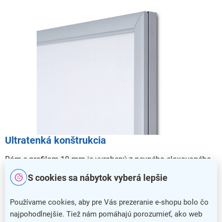
Ultratenká konštrukcia
Rám s profilom 19 mm je vyrobený z pevného eloxovaného
hliníka, ktorý je veľmi odolný a spoľahlivo tak ochráni
S cookies sa nábytok vyberá lepšie
prezentovaný obsah.
Používame cookies, aby pre Vás prezeranie e-shopu bolo čo
najpohodlnejšie. Tiež nám pomáhajú porozumieť, ako web