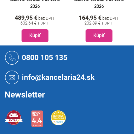
2026
2026
489,95 €
164,95 €
bez DPH
bez DPH
602,64 €
202,89 €
Kúpiť
Kúpiť
Z
á
0800 105 135
p
ä
t
info@kancelaria24.sk
i
e
Newsletter