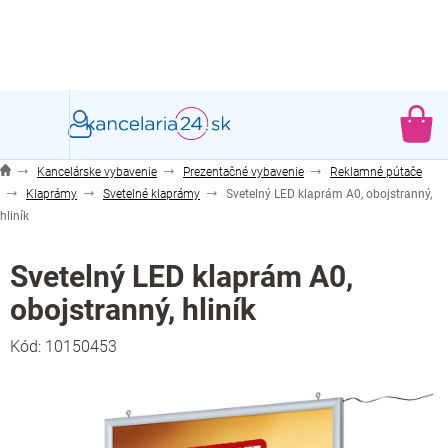
Prejsť
na
obsah
NÁ
KO
Kancelárske vybavenie
Prezentačné vybavenie
Reklamné pútače
Klaprámy
Svetelné klaprámy
Svetelný LED klaprám A0, obojstranný,
hliník
Svetelný LED klaprám A0,
obojstranný, hliník
Kód:
10150453