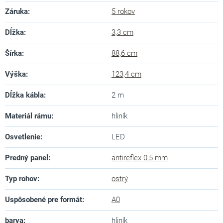
Záruka
:
5 rokov
Dĺžka
:
3,3 cm
Šírka
:
88,6 cm
Výška
:
123,4 cm
Dĺžka kábla
:
2 m
Materiál rámu
:
hliník
Osvetlenie
:
LED
Predný panel
:
antireflex 0,5 mm
Typ rohov
:
ostrý
Uspôsobené pre formát
:
A0
barva
:
hliník