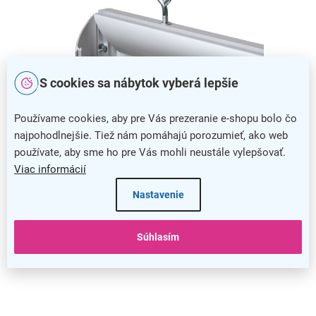
S cookies sa nábytok vyberá lepšie
Používame cookies, aby pre Vás prezeranie e-shopu bolo čo
najpohodlnejšie. Tiež nám pomáhajú porozumieť, ako web
používate, aby sme ho pre Vás mohli neustále vylepšovať.
Viac informácií
Jednoduchá výmena obsahu
Nastavenie
Výmena tlačoviny nebola nikdy jednoduchšia, pretože stačí
iba sklopiť jednu zo strán rámu a váš obsah pohodlne vložiť
a zavesiť na skrutky s okami.
Súhlasím