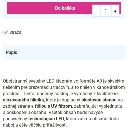
Do košíka
Strážiť
Popis
Obojstranný svetelný LED klaprám vo formáte A0 je skvelým
riešením pre prezentáciu tlačovín, a to nielen v kancelárskom
prostredí. Tento moderný nástroj je vyrobený z kvalitného
eloxovaného hliníka
, ktorý je doplnený
plastovou stenou
na
zadnej strane a
fóliou s UV filtrom
, zabraňujúci vyblednutiu
a poškodeniu obsahu. Všetok obsah bude navyše
podsvietený
technológiou LED
, ktorá vášmu obsahu dodá
náboj a ešte väčšiu príťažlivosť.