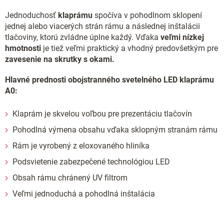
Jednoduchosť
klaprámu
spočíva v pohodlnom sklopení
jednej alebo viacerých strán rámu a následnej inštalácii
tlačoviny, ktorú zvládne úplne každý. Vďaka
veľmi nízkej
hmotnosti
je tiež veľmi praktický a vhodný predovšetkým pre
zavesenie na skrutky s okami.
Hlavné prednosti obojstranného svetelného LED klaprámu
A0:
Klaprám je skvelou voľbou pre prezentáciu tlačovín
Pohodlná výmena obsahu vďaka sklopným stranám rámu
Rám je vyrobený z eloxovaného hliníka
Podsvietenie zabezpečené technológiou LED
Obsah rámu chránený UV filtrom
Veľmi jednoduchá a pohodlná inštalácia