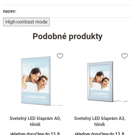
nazev
:
High-contrast mode
Podobné produkty
Svetelný LED klaprám A0,
Svetelný LED klaprám A3,
hliník
hliník
skladom doručíme do 13. 8.
skladom doručíme do 13. 8.