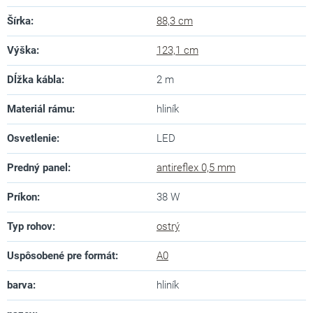
Šírka
:
88,3 cm
Výška
:
123,1 cm
Dĺžka kábla
:
2 m
Materiál rámu
:
hliník
Osvetlenie
:
LED
Predný panel
:
antireflex 0,5 mm
Príkon
:
38 W
Typ rohov
:
ostrý
Uspôsobené pre formát
:
A0
barva
:
hliník