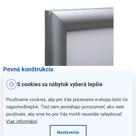
Pevná konštrukcia
Rám je vyrobený z pevného eloxovaného hliníka, ktorý je
S cookies sa nábytok vyberá lepšie
veľmi odolný a spoľahlivo tak ochráni prezentovaný obsah.
Používame cookies, aby pre Vás prezeranie e-shopu bolo čo
najpohodlnejšie. Tiež nám pomáhajú porozumieť, ako web
používate, aby sme ho pre Vás mohli neustále vylepšovať.
Viac informácií
Nastavenie