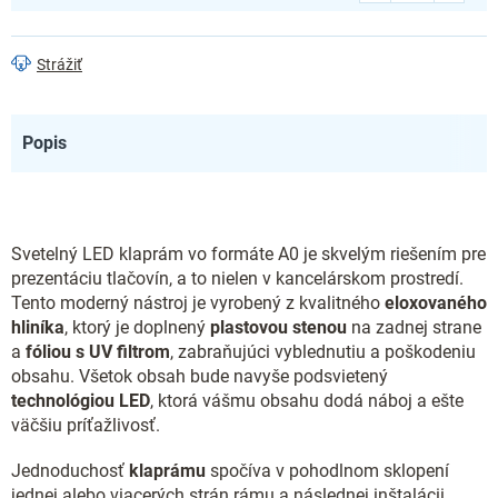
Strážiť
Popis
Svetelný LED klaprám vo formáte A0 je skvelým riešením pre
prezentáciu tlačovín, a to nielen v kancelárskom prostredí.
Tento moderný nástroj je vyrobený z kvalitného
eloxovaného
hliníka
, ktorý je doplnený
plastovou stenou
na zadnej strane
a
fóliou s UV filtrom
, zabraňujúci vyblednutiu a poškodeniu
obsahu. Všetok obsah bude navyše podsvietený
technológiou LED
, ktorá vášmu obsahu dodá náboj a ešte
väčšiu príťažlivosť.
Jednoduchosť
klaprámu
spočíva v pohodlnom sklopení
jednej alebo viacerých strán rámu a následnej inštalácii