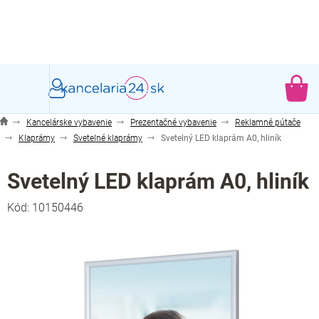
Prejsť
na
obsah
NÁ
KO
Kancelárske vybavenie
Prezentačné vybavenie
Reklamné pútače
Klaprámy
Svetelné klaprámy
Svetelný LED klaprám A0, hliník
Svetelný LED klaprám A0, hliník
Kód:
10150446