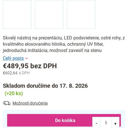
Skvelý nástroj na prezentáciu, LED podsvietenie, ostré rohy, z
kvalitného eloxovaného hliníka, ochranný UV filter,
jednoduchá inštalácia, možnosť zavesiť na stenu
€489,95 bez DPH
€602,64
Jednotková
cena:
Skladom doručíme do 17. 8. 2026
(>20 ks)
Možnosti doručenia
Do košíka