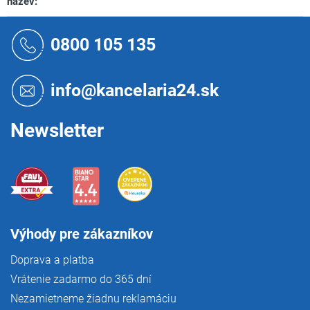
nazev
:
Z
á
0800 105 135
p
ä
t
info@kancelaria24.sk
i
e
Newsletter
Výhody pre zákazníkov
Doprava a platba
Vrátenie zadarmo do 365 dní
Nezamietneme žiadnu reklamáciu