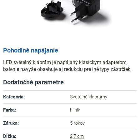
Pohodlné napájanie
LED svetelný klaprám je napájaný klasickým adaptérom,
balenie navyše obsahuje aj redukciu pre iné typy zástrčiek.
Dodatočné parametre
Kategória
:
Svetelné klaprámy
Farba
:
hliník
Záruka
:
5 rokov
Dĺžka
:
2,7 cm