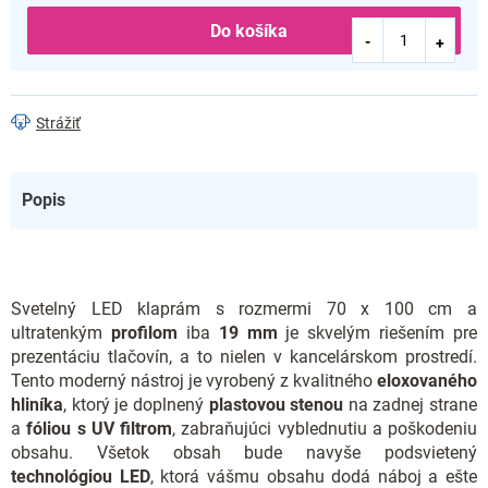
Do košíka
Strážiť
Popis
Svetelný LED klaprám s rozmermi 70 x 100 cm a
ultratenkým
profilom
iba
19 mm
je skvelým riešením pre
prezentáciu tlačovín, a to nielen v kancelárskom prostredí.
Tento moderný nástroj je vyrobený z kvalitného
eloxovaného
hliníka
, ktorý je doplnený
plastovou stenou
na zadnej strane
a
fóliou s UV filtrom
, zabraňujúci vyblednutiu a poškodeniu
obsahu. Všetok obsah bude navyše podsvietený
technológiou LED
, ktorá vášmu obsahu dodá náboj a ešte