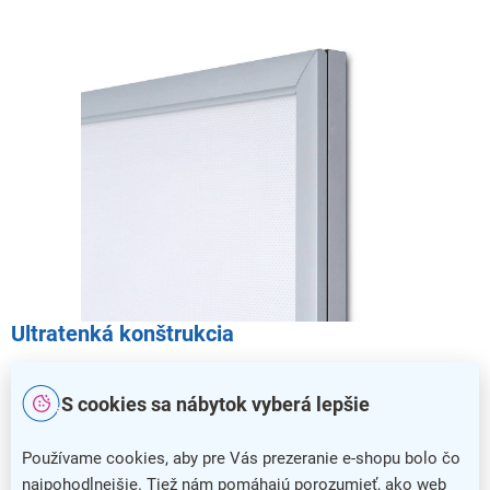
Ultratenká konštrukcia
Rám s profilom 19 mm je vyrobený z pevného eloxovaného
hliníka, ktorý je veľmi odolný a spoľahlivo tak ochráni
S cookies sa nábytok vyberá lepšie
prezentovaný obsah.
Používame cookies, aby pre Vás prezeranie e-shopu bolo čo
najpohodlnejšie. Tiež nám pomáhajú porozumieť, ako web