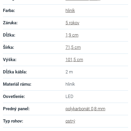
Farba
:
hliník
Záruka
:
5 rokov
Dĺžka
:
1,9 cm
Šírka
:
71,5 cm
Výška
:
101,5 cm
Dĺžka kábla
:
2 m
Materiál rámu
:
hliník
Osvetlenie
:
LED
Predný panel
:
polykarbonát 0,8 mm
Typ rohov
:
ostrý