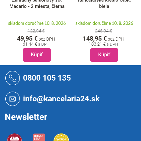
Záhradný balkónový set
Kancelárske kreslo Orbit,
Macario - 2 miesta, čierna
biela
skladom doručíme 10. 8. 2026
skladom doručíme 10. 8. 2026
122,94 €
245,94 €
49,95 €
148,95 €
bez DPH
bez DPH
61,44 €
183,21 €
Kúpiť
Kúpiť
Z
á
0800 105 135
p
ä
t
info@kancelaria24.sk
i
e
Newsletter