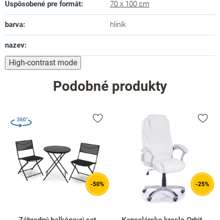
Uspôsobené pre formát
:
70 x 100 cm
barva
:
hliník
nazev
:
High-contrast mode
Podobné produkty
-50%
-25%