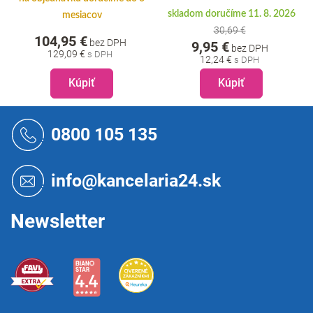
skladom doručíme 11. 8. 2026
mesiacov
30,69 €
104,95 €
bez DPH
9,95 €
bez DPH
129,09 €
12,24 €
Kúpiť
Kúpiť
Z
á
0800 105 135
p
ä
t
info@kancelaria24.sk
i
e
Newsletter