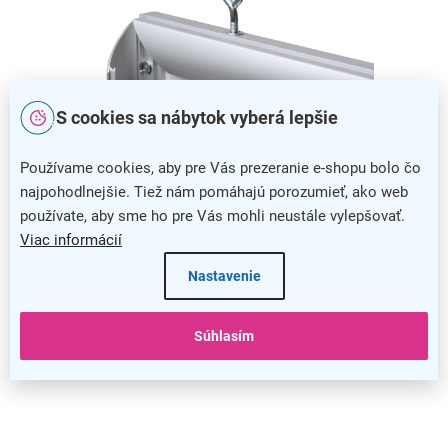
S cookies sa nábytok vyberá lepšie
Používame cookies, aby pre Vás prezeranie e-shopu bolo čo
najpohodlnejšie. Tiež nám pomáhajú porozumieť, ako web
používate, aby sme ho pre Vás mohli neustále vylepšovať.
Viac informácií
Jednoduchá výmena obsahu
Nastavenie
Výmena tlačoviny nebola nikdy jednoduchšia, pretože stačí
iba sklopiť jednu zo strán rámu a váš obsah pohodlne vložiť
a zavesiť na skrutky s okami.
Súhlasím