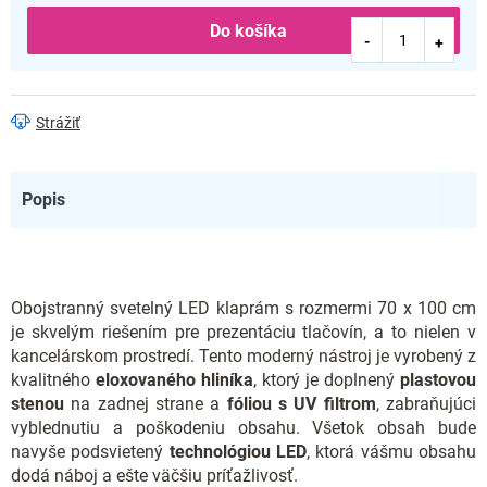
Do košíka
Strážiť
Popis
Obojstranný svetelný LED klaprám s rozmermi 70 x 100 cm
je skvelým riešením pre prezentáciu tlačovín, a to nielen v
kancelárskom prostredí. Tento moderný nástroj je vyrobený z
kvalitného
eloxovaného hliníka
, ktorý je doplnený
plastovou
stenou
na zadnej strane a
fóliou s UV filtrom
, zabraňujúci
vyblednutiu a poškodeniu obsahu. Všetok obsah bude
navyše podsvietený
technológiou LED
, ktorá vášmu obsahu
dodá náboj a ešte väčšiu príťažlivosť.