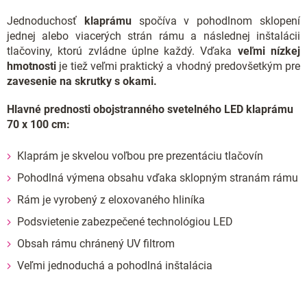
Jednoduchosť
klaprámu
spočíva v pohodlnom sklopení
jednej alebo viacerých strán rámu a následnej inštalácii
tlačoviny, ktorú zvládne úplne každý. Vďaka
veľmi nízkej
hmotnosti
je tiež veľmi praktický a vhodný predovšetkým pre
zavesenie na skrutky s okami.
Hlavné prednosti obojstranného svetelného LED klaprámu
70 x 100 cm:
Klaprám je skvelou voľbou pre prezentáciu tlačovín
Pohodlná výmena obsahu vďaka sklopným stranám rámu
Rám je vyrobený z eloxovaného hliníka
Podsvietenie zabezpečené technológiou LED
Obsah rámu chránený UV filtrom
Veľmi jednoduchá a pohodlná inštalácia