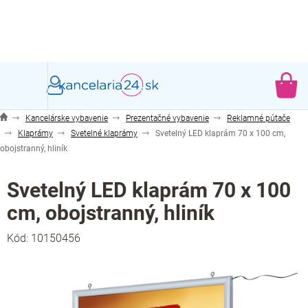
Prejsť
na
obsah
NÁ
KO
Kancelárske vybavenie
Prezentačné vybavenie
Reklamné pútače
Klaprámy
Svetelné klaprámy
Svetelný LED klaprám 70 x 100 cm,
obojstranný, hliník
Svetelný LED klaprám 70 x 100
cm, obojstranný, hliník
Kód:
10150456