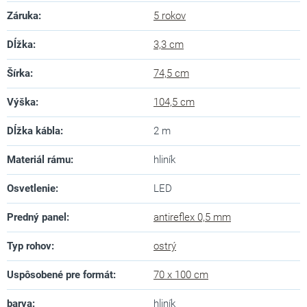
Záruka
:
5 rokov
Dĺžka
:
3,3 cm
Šírka
:
74,5 cm
Výška
:
104,5 cm
Dĺžka kábla
:
2 m
Materiál rámu
:
hliník
Osvetlenie
:
LED
Predný panel
:
antireflex 0,5 mm
Typ rohov
:
ostrý
Uspôsobené pre formát
:
70 x 100 cm
barva
:
hliník