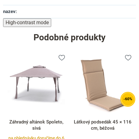
nazev
:
High-contrast mode
Podobné produkty
-60%
Záhradný altánok Spoleto,
Látkový podsedák 45 × 116
sivá
cm, béžová
na objednávku doručíme do 6