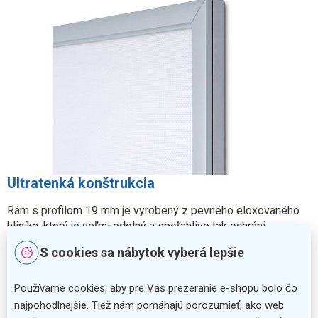
Ultratenká konštrukcia
Rám s profilom 19 mm je vyrobený z pevného eloxovaného
hliníka, ktorý je veľmi odolný a spoľahlivo tak ochráni
prezentovaný obsah.
S cookies sa nábytok vyberá lepšie
Používame cookies, aby pre Vás prezeranie e-shopu bolo čo
najpohodlnejšie. Tiež nám pomáhajú porozumieť, ako web