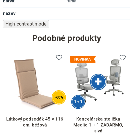
barva
:
hliník
nazev
:
High-contrast mode
Podobné produkty
NOVINKA
-60%
Látkový podsedák 45 × 116
Kancelárska stolička
cm, béžová
Meglio 1 + 1 ZADARMO,
sivá