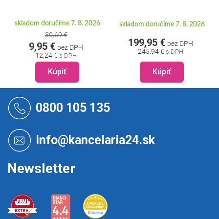
skladom doručíme 7. 8. 2026
skladom doručíme 7. 8. 2026
30,69 €
199,95 €
bez DPH
9,95 €
bez DPH
245,94 €
12,24 €
Kúpiť
Kúpiť
Z
á
0800 105 135
p
ä
t
info@kancelaria24.sk
i
e
Newsletter