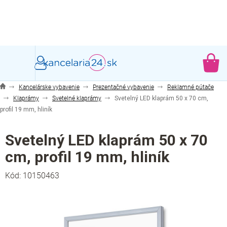
Prejsť
na
obsah
NÁ
KO
Kancelárske vybavenie
Prezentačné vybavenie
Reklamné pútače
Klaprámy
Svetelné klaprámy
Svetelný LED klaprám 50 x 70 cm,
profil 19 mm, hliník
Svetelný LED klaprám 50 x 70
cm, profil 19 mm, hliník
Kód:
10150463