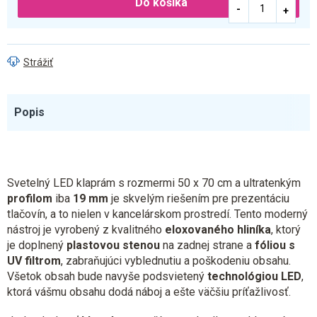
Do košíka
Strážiť
Popis
Svetelný LED klaprám s rozmermi 50 x 70 cm a ultratenkým
profilom
iba
19 mm
je skvelým riešením pre prezentáciu
tlačovín, a to nielen v kancelárskom prostredí. Tento moderný
nástroj je vyrobený z kvalitného
eloxovaného hliníka
, ktorý
je doplnený
plastovou stenou
na zadnej strane a
fóliou s
UV filtrom
, zabraňujúci vyblednutiu a poškodeniu obsahu.
Všetok obsah bude navyše podsvietený
technológiou LED
,
ktorá vášmu obsahu dodá náboj a ešte väčšiu príťažlivosť.