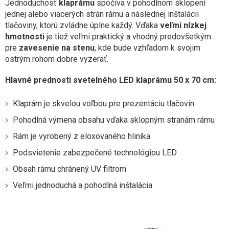
Jednoduchosť
klaprámu
spočíva v pohodlnom sklopení
jednej alebo viacerých strán rámu a následnej inštalácii
tlačoviny, ktorú zvládne úplne každý. Vďaka
veľmi nízkej
hmotnosti
je tiež veľmi praktický a vhodný predovšetkým
pre
zavesenie na stenu
, kde bude vzhľadom k svojim
ostrým rohom dobre vyzerať.
Hlavné prednosti svetelného LED klaprámu 50 x 70 cm:
Klaprám je skvelou voľbou pre prezentáciu tlačovín
Pohodlná výmena obsahu vďaka sklopným stranám rámu
Rám je vyrobený z eloxovaného hliníka
Podsvietenie zabezpečené technológiou LED
Obsah rámu chránený UV filtrom
Veľmi jednoduchá a pohodlná inštalácia