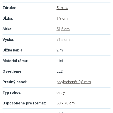
Záruka
:
5 rokov
Dĺžka
:
1,9 cm
Šírka
:
51,5 cm
Výška
:
71,5 cm
Dĺžka kábla
:
2 m
Materiál rámu
:
hliník
Osvetlenie
:
LED
Predný panel
:
polykarbonát 0,8 mm
Typ rohov
:
ostrý
Uspôsobené pre formát
:
50 x 70 cm