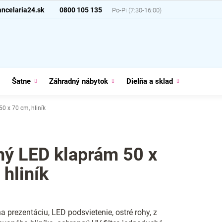
ncelaria24.sk
0800 105 135
Šatne
Záhradný nábytok
Dielňa a sklad
Domácno
0 x 70 cm, hliník
ný LED klaprám 50 x
 hliník
na prezentáciu, LED podsvietenie, ostré rohy, z