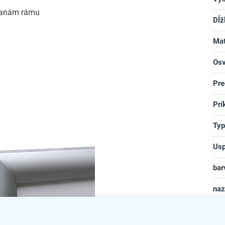
ranám rámu
Dĺž
Mat
Osv
Pre
Prí
Typ
Usp
bar
na