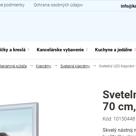
é podmienky
Ochrana osobných údajov
Kontakt
info@ka
ičky a kreslá
Kancelárske vybavenie
Kuchyne a jedálne
Reklamné pútače
Klaprámy
Svetelné klaprámy
Svetelný LED klaprám 5
Svetel
70 cm,
Kód:
10150448
Skvelý nástroj 