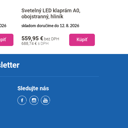
Svetelný LED klaprám A0,
obojstranný, hliník
Svetelný L
2026
skladom doručíme do 12. 8. 2026
skladom doruč
559,95 €
369,95 €
bez DPH
b
piť
Kúpiť
688,74 €
455,04 €
letter
Sledujte nás