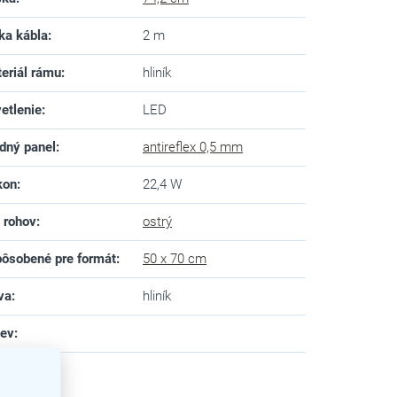
ka kábla
:
2 m
eriál rámu
:
hliník
etlenie
:
LED
dný panel
:
antireflex 0,5 mm
kon
:
22,4 W
 rohov
:
ostrý
ôsobené pre formát
:
50 x 70 cm
va
:
hliník
zev
: