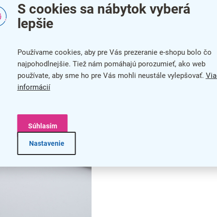
S cookies sa nábytok vyberá
lepšie
torý je veľmi odolný a spoľahlivo tak ochráni prezentovaný
Používame cookies, aby pre Vás prezeranie e-shopu bolo čo
najpohodlnejšie. Tiež nám pomáhajú porozumieť, ako web
používate, aby sme ho pre Vás mohli neustále vylepšovať.
Via
informácií
Súhlasím
Nastavenie