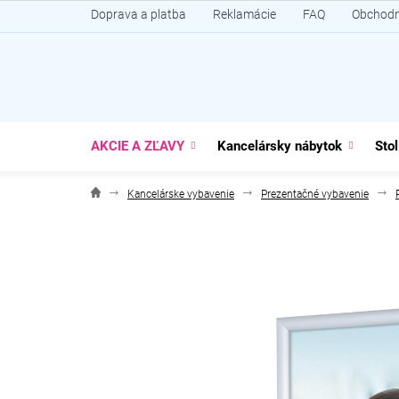
Prejsť
Doprava a platba
Reklamácie
FAQ
Obchodn
na
obsah
AKCIE A ZĽAVY
Kancelársky nábytok
Stol
Kancelárske vybavenie
Prezentačné vybavenie