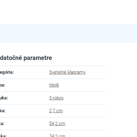
datočné parametre
egória
:
Svetelné klaprámy
ba
:
hliník
uka
:
5 rokov
ka
:
2,7 cm
ka
:
54,2 cm
ška
:
74,2 cm