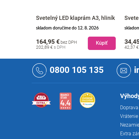
 A0, hliník
Svetelný LED klaprám A3, hliník
Svete
. 2026
skladom doručíme do 12. 8. 2026
skladom
164,95 €
34,45
bez DPH
Kúpiť
Kúpiť
202,89 €
42,37 
Z
á
0800 105 135
i
p
ä
t
i
Výhody
e
Doprava 
Vrátenie
Nezamie
Extra zá