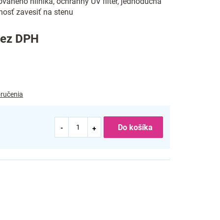
ovaného hliníka, ochranný UV filter, jednoduchá
nosť zavesiť na stenu
bez DPH
ručenia
Do košíka