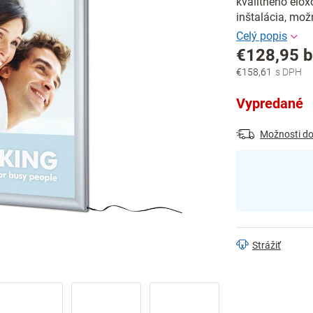
kvalitného elox
inštalácia, mož
€128,95 
€158,61
Jednotková
cena:
Vypredané
Možnosti do
Strážiť