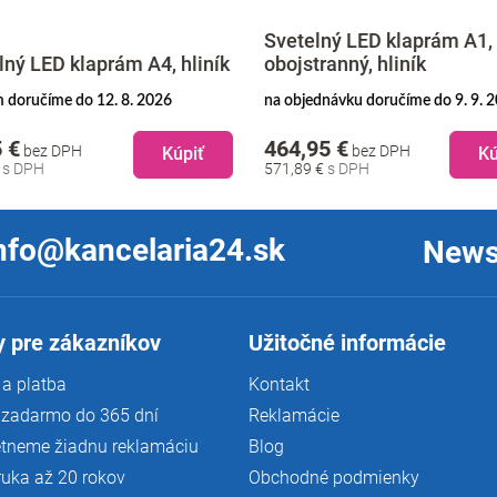
Svetelný LED klaprám A1,
lný LED klaprám A4, hliník
obojstranný, hliník
 doručíme do 12. 8. 2026
na objednávku doručíme do 9. 9. 
 €
464,95 €
bez DPH
bez DPH
Kúpiť
Kú
€
571,89 €
nfo@kancelaria24.sk
News
 pre zákazníkov
Užitočné informácie
a platba
Kontakt
 zadarmo do 365 dní
Reklamácie
tneme žiadnu reklamáciu
Blog
ruka až 20 rokov
Obchodné podmienky