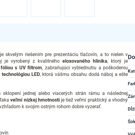
 skvelým riešením pre prezentáciu tlačovín, a to nielen v
Do
oj je vyrobený z kvalitného
eloxovaného hliníka
, ktorý je
a
fóliou s UV filtrom
, zabraňujúci vyblednutiu a poškodeniu
Kat
ý
technológiou LED
, ktorá vášmu obsahu dodá náboj a ešte
Far
sklopení jednej alebo viacerých strán rámu a následnej
Zár
Vďaka
veľmi nízkej hmotnosti
je tiež veľmi praktický a vhodný
 vzhľadom k svojim ostrým rohom dobre vyzerať.
Dĺž
Šír
ovín
Vý