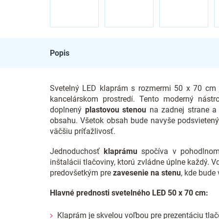
Popis
Svetelný LED klaprám s rozmermi 50 x 70 cm je
kancelárskom prostredí. Tento moderný nástr
doplnený
plastovou stenou
na zadnej strane 
obsahu. Všetok obsah bude navyše podsvieten
väčšiu príťažlivosť.
Jednoduchosť
klaprámu
spočíva v pohodlnom 
inštalácii tlačoviny, ktorú zvládne úplne každý. 
predovšetkým pre
zavesenie na stenu
, kde bude
Hlavné prednosti svetelného LED 50 x 70 cm:
Klaprám je skvelou voľbou pre prezentáciu tlač