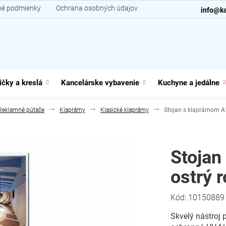
é podmienky
Ochrana osobných údajov
Kontakt
info@ka
ičky a kreslá
Kancelárske vybavenie
Kuchyne a jedálne
Reklamné pútače
Klaprámy
Klasické klaprámy
Stojan s klaprámom A1,
Stojan
ostrý 
Kód:
10150889
Skvelý nástroj 