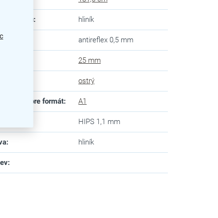
eriál rámu
:
hliník
c
dný panel
:
antireflex 0,5 mm
ka rámu
:
25 mm
 rohov
:
ostrý
ôsobené pre formát
:
A1
ný panel
:
HIPS 1,1 mm
va
:
hliník
zev
: