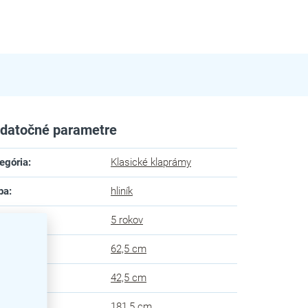
datočné parametre
egória
:
Klasické klaprámy
ba
:
hliník
uka
:
5 rokov
ka
:
62,5 cm
ka
:
42,5 cm
ška
:
181,5 cm