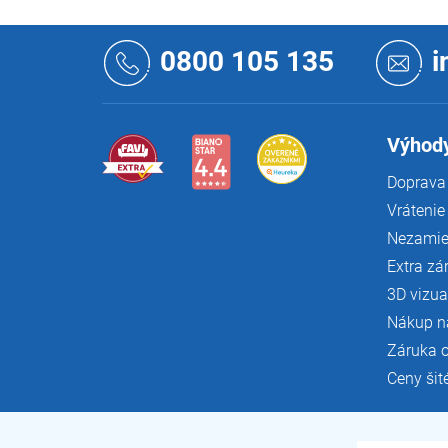
Z
á
0800 105 135
i
p
ä
t
i
Výhody
e
Doprava 
Vrátenie
Nezamie
Extra zá
3D vizua
Nákup n
Záruka 
Ceny šit