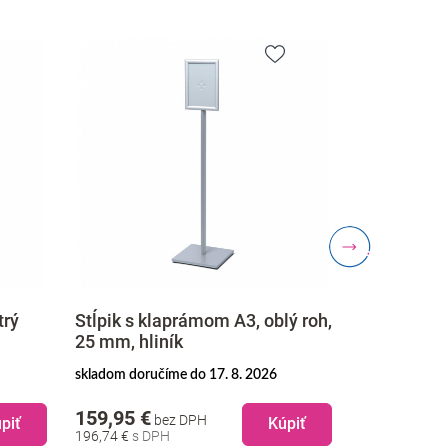
trý
Stĺpik s klaprámom A3, oblý roh,
Menuboard
25 mm, hliník
ostrý roh, 
skladom doručíme do 17. 8. 2026
skladom doruč
159,95 €
89,45 €
bez DPH
be
piť
Kúpiť
196,74 €
110,02 €