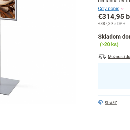
ochranná UV fól
€314,95 
€387,39
Jednotková
cena:
Skladom dor
(>20 ks)
Možnosti do
Strážiť