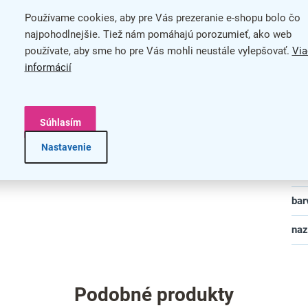
Používame cookies, aby pre Vás prezeranie e-shopu bolo čo
Mat
najpohodlnejšie. Tiež nám pomáhajú porozumieť, ako web
používate, aby sme ho pre Vás mohli neustále vylepšovať.
Via
Pre
informácií
Šír
Typ
Súhlasím
Usp
Nastavenie
Hliníkový rám o hrúbke 25 mm s ostrými rohmi
Zad
bar
na
Podobné produkty