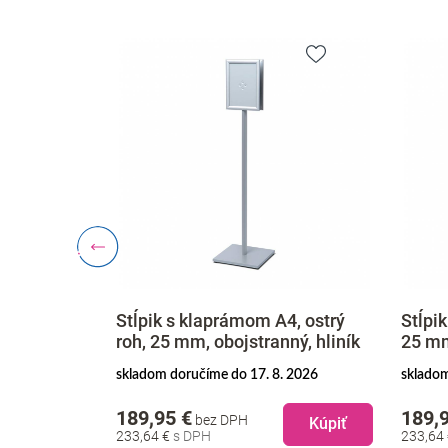
3, ostrý
Stĺpik s klaprámom A4, ostrý
Stĺpi
ný, hliník
roh, 25 mm, obojstranný, hliník
25 mm
. 2026
skladom doručíme do 17. 8. 2026
skladom
189,95 €
189,
bez DPH
Kúpiť
Kúpiť
233,64 €
233,64