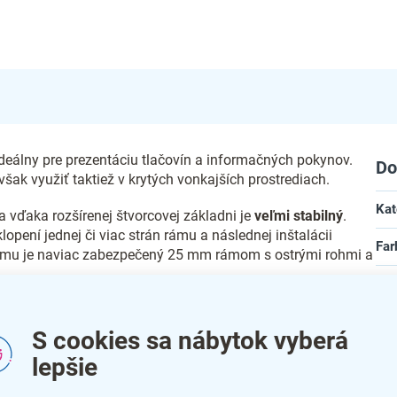
ideálny pre prezentáciu tlačovín a informačných pokynov.
Do
však využiť taktiež v krytých vonkajších prostrediach.
Kat
 vďaka rozšírenej štvorcovej základni je
veľmi stabilný
.
ení jednej či viac strán rámu a následnej inštalácii
Far
rámu je naviac zabezpečený 25 mm rámom s ostrými rohmi a
Zár
Dĺž
S cookies sa nábytok vyberá
Šír
lepšie
Vý