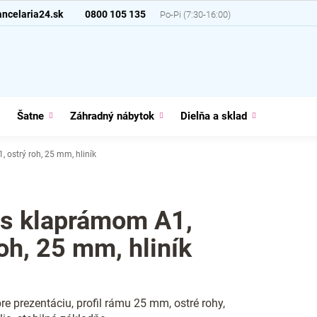
ncelaria24.sk
0800 105 135
Šatne
Záhradný nábytok
Dielňa a sklad
Domácno
 ostrý roh, 25 mm, hliník
 s klaprámom A1,
roh, 25 mm, hliník
pre prezentáciu, profil rámu 25 mm, ostré rohy,