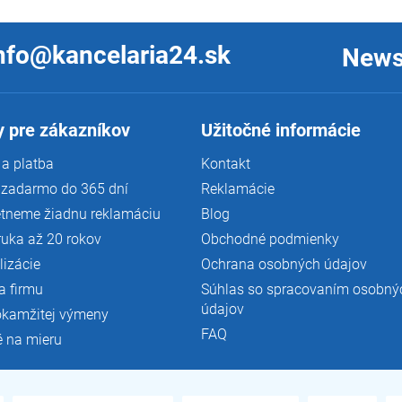
nfo@kancelaria24.sk
News
 pre zákazníkov
Užitočné informácie
a platba
Kontakt
 zadarmo do 365 dní
Reklamácie
tneme žiadnu reklamáciu
Blog
ruka až 20 rokov
Obchodné podmienky
lizácie
Ochrana osobných údajov
a firmu
Súhlas so spracovaním osobný
údajov
okamžitej výmeny
FAQ
é na mieru