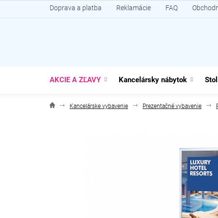
Prejsť
Doprava a platba
Reklamácie
FAQ
Obchodn
na
obsah
AKCIE A ZĽAVY
Kancelársky nábytok
Stol
Kancelárske vybavenie
Prezentačné vybavenie