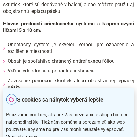
skrutiek, ktoré sú dodávané v balení, alebo môžete použiť aj
obojstrannú lepiacu pásku.
Hlavné prednosti orientačného systému s klaprámovými
lištami 5 x 10 cm:
Orientačný systém je skvelou voľbou pre označenie a
rozlíšenie miestností
Obsah je spoľahlivo chránený antireflexnou fóliou
Veľmi jednoduchá a pohodlná inštalácia
Zavesenie pomocou skrutiek alebo obojstrannej lepiacej
pásky
S cookies sa nábytok vyberá lepšie
Dodatočné parametre
Používame cookies, aby pre Vás prezeranie e-shopu bolo čo
Kategória
:
Klasické klaprámy
najpohodlnejšie. Tiež nám pomáhajú porozumieť, ako web
Farba
:
hliník
používate, aby sme ho pre Vás mohli neustále vylepšovať.
Viac informácií