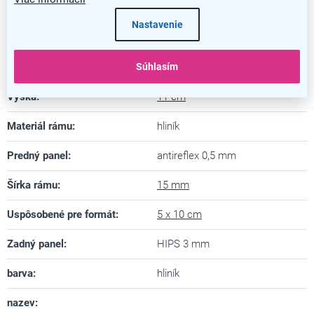
Záruka
:
5 rokov
Nastavenie
Dĺžka
:
1,3 cm
Šírka
:
Súhlasím
5,4 cm
Výška
:
11 cm
Materiál rámu
:
hliník
Predný panel
:
antireflex 0,5 mm
Šírka rámu
:
15 mm
Uspôsobené pre formát
:
5 x 10 cm
Zadný panel
:
HIPS 3 mm
barva
:
hliník
nazev
: