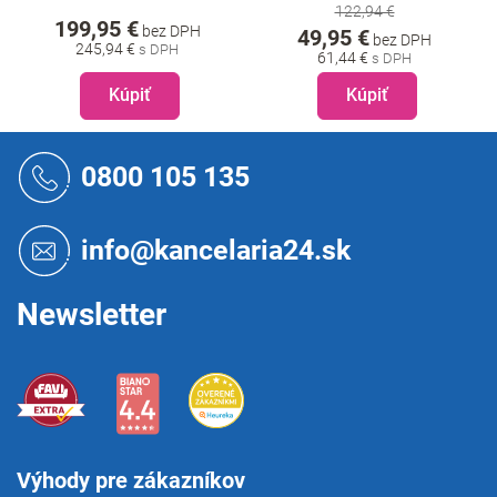
122,94 €
199,95 €
bez DPH
49,95 €
bez DPH
245,94 €
61,44 €
Kúpiť
Kúpiť
Z
á
0800 105 135
p
ä
t
info@kancelaria24.sk
i
e
Newsletter
Výhody pre zákazníkov