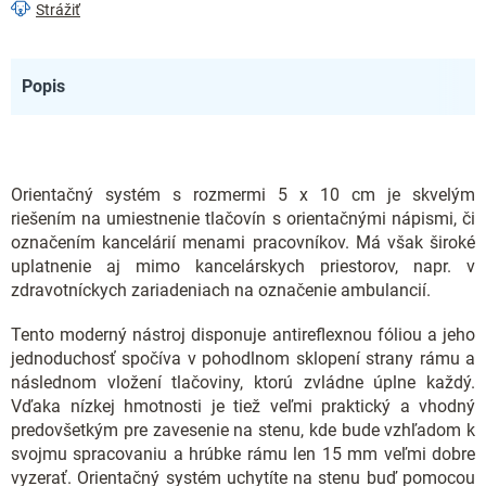
Strážiť
Popis
Orientačný systém s rozmermi 5 x 10 cm je skvelým
riešením na umiestnenie tlačovín s orientačnými nápismi, či
označením kancelárií menami pracovníkov. Má však široké
uplatnenie aj mimo kancelárskych priestorov, napr. v
zdravotníckych zariadeniach na označenie ambulancií.
Tento moderný nástroj disponuje antireflexnou fóliou a jeho
jednoduchosť spočíva v pohodlnom sklopení strany rámu a
následnom vložení tlačoviny, ktorú zvládne úplne každý.
Vďaka nízkej hmotnosti je tiež veľmi praktický a vhodný
predovšetkým pre zavesenie na stenu, kde bude vzhľadom k
svojmu spracovaniu a hrúbke rámu len 15 mm veľmi dobre
vyzerať. Orientačný systém uchytíte na stenu buď pomocou