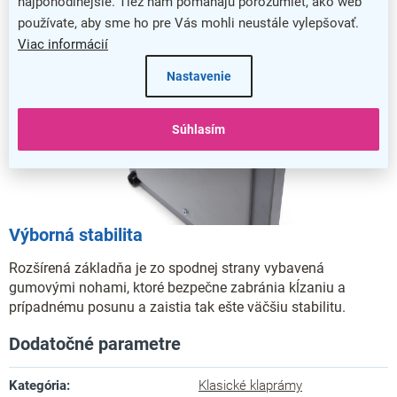
najpohodlnejšie. Tiež nám pomáhajú porozumieť, ako web
používate, aby sme ho pre Vás mohli neustále vylepšovať.
Viac informácií
Nastavenie
Súhlasím
Výborná stabilita
Rozšírená základňa je zo spodnej strany vybavená
gumovými nohami, ktoré bezpečne zabránia kĺzaniu a
prípadnému posunu a zaistia tak ešte väčšiu stabilitu.
Dodatočné parametre
Kategória
:
Klasické klaprámy