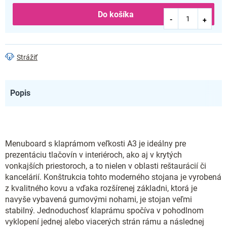
Do košíka
Strážiť
Popis
Menuboard s klaprámom veľkosti A3 je ideálny pre
prezentáciu tlačovín v interiéroch, ako aj v krytých
vonkajších priestoroch, a to nielen v oblasti reštaurácií či
kancelárií. Konštrukcia tohto moderného stojana je vyrobená
z kvalitného kovu a vďaka rozšírenej základni, ktorá je
navyše vybavená gumovými nohami, je stojan veľmi
stabilný. Jednoduchosť klaprámu spočíva v pohodlnom
vyklopení jednej alebo viacerých strán rámu a následnej