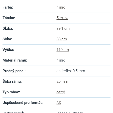
Farba
:
hliník
Záruka
:
5 rokov
Dĺžka
:
39,1 cm
Šírka
:
33 cm
Výška
:
110 cm
Materiál rámu
:
hliník
Predný panel
:
antireflex 0,5 mm
Šírka rámu
:
25 mm
Typ rohov
:
ostrý
Uspôsobené pre formát
:
A3