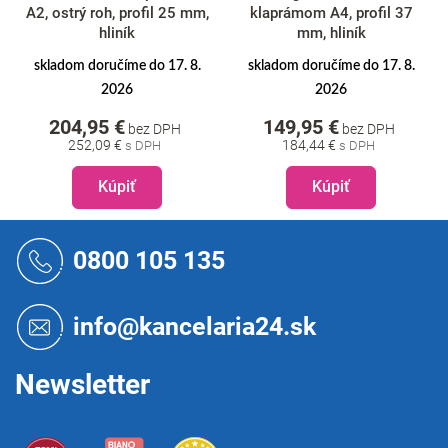
A2, ostrý roh, profil 25 mm,
klaprámom A4, profil 37
hliník
mm, hliník
skladom doručíme do 17. 8.
skladom doručíme do 17. 8.
2026
2026
204,95 €
149,95 €
bez DPH
bez DPH
252,09 €
184,44 €
Kúpiť
Kúpiť
Z
á
0800 105 135
p
ä
t
info@kancelaria24.sk
i
e
Newsletter