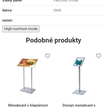
Zadný panel
:
Plechový chrbát
barva
:
hliník
nazev
:
High-contrast mode
Podobné produkty
Menuboard s klaprámom
Design menuboard s