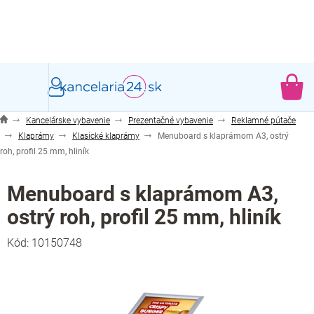
Prejsť
na
obsah
NÁ
KO
Kancelárske vybavenie
Prezentačné vybavenie
Reklamné pútače
Klaprámy
Klasické klaprámy
Menuboard s klaprámom A3, ostrý
roh, profil 25 mm, hliník
Menuboard s klaprámom A3,
ostrý roh, profil 25 mm, hliník
Kód:
10150748