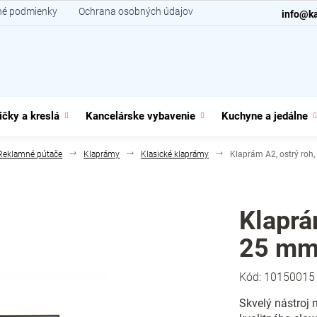
é podmienky
Ochrana osobných údajov
Kontakt
info@ka
ičky a kreslá
Kancelárske vybavenie
Kuchyne a jedálne
Reklamné pútače
Klaprámy
Klasické klaprámy
Klaprám A2, ostrý roh,
Klaprám
25 mm,
Kód:
10150015
Skvelý nástroj n