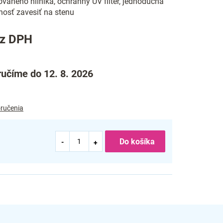
ovaného hliníka, ochranný UV filter, jednoduchá
nosť zavesiť na stenu
ez DPH
učíme do 12. 8. 2026
ručenia
Do košíka