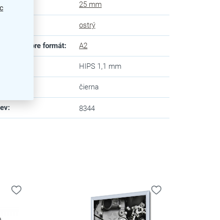
ka rámu
:
25 mm
c
 rohov
:
ostrý
ôsobené pre formát
:
A2
ný panel
:
HIPS 1,1 mm
va
:
čierna
zev
:
8344