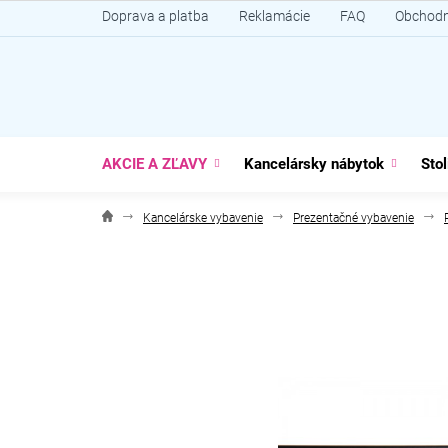
Prejsť
Doprava a platba
Reklamácie
FAQ
Obchodn
na
obsah
AKCIE A ZĽAVY
Kancelársky nábytok
Stol
Kancelárske vybavenie
Prezentačné vybavenie