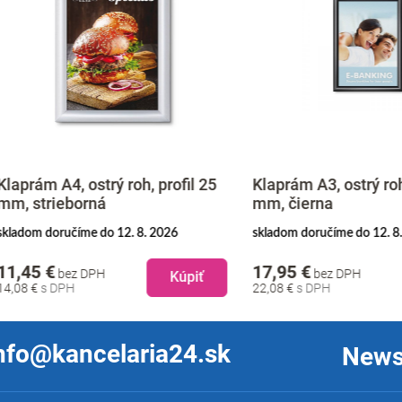
m A4, ostrý roh, profil 25
Klaprám A3, ostrý roh, prof
trieborná
mm, čierna
 doručíme do 12. 8. 2026
skladom doručíme do 12. 8. 2026
 €
17,95 €
bez DPH
bez DPH
Kúpiť
Kú
€
22,08 €
nfo@kancelaria24.sk
News