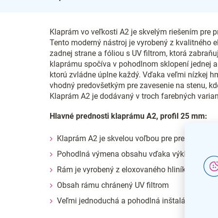
Klaprám vo veľkosti A2 je skvelým riešením pre pr
Tento moderný nástroj je vyrobený z kvalitného e
zadnej strane a fóliou s UV filtrom, ktorá zabr
klaprámu spočíva v pohodlnom sklopení jednej ale
ktorú zvládne úplne každý. Vďaka veľmi nízkej hm
vhodný predovšetkým pre zavesenie na stenu, kd
Klaprám A2 je dodávaný v troch farebných variantác
Hlavné prednosti klaprámu A2, profil 25 mm:
Klaprám A2 je skvelou voľbou pre prezentáciu 
Pohodlná výmena obsahu vďaka výklopným s
Rám je vyrobený z eloxovaného hliníka
Obsah rámu chránený UV filtrom
Veľmi jednoduchá a pohodlná inštalácia