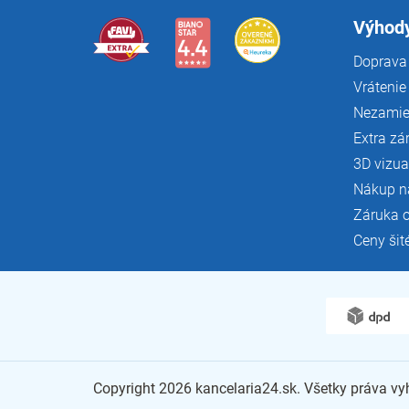
t
i
Výhody
e
Doprava 
Vrátenie
Nezamie
Extra zá
3D vizua
Nákup n
Záruka 
Ceny šit
Copyright 2026
kancelaria24.sk
. Všetky práva v