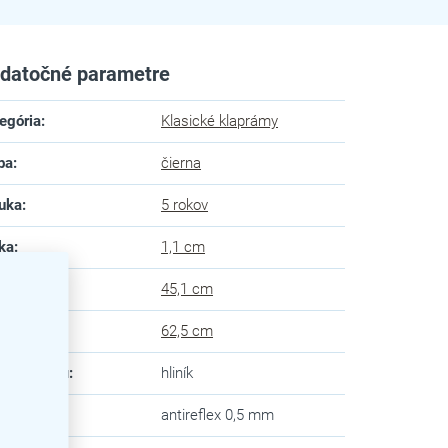
datočné parametre
egória
:
Klasické klaprámy
ba
:
čierna
uka
:
5 rokov
ka
:
1,1 cm
ka
:
45,1 cm
ška
:
62,5 cm
eriál rámu
:
hliník
dný panel
:
antireflex 0,5 mm