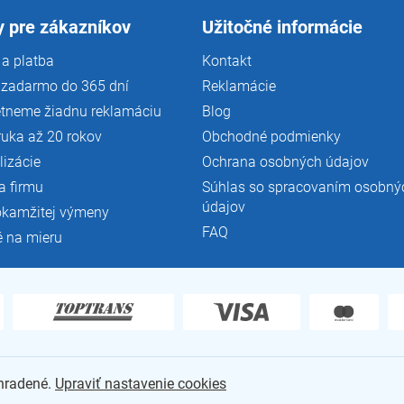
 pre zákazníkov
Užitočné informácie
a platba
Kontakt
 zadarmo do 365 dní
Reklamácie
tneme žiadnu reklamáciu
Blog
ruka až 20 rokov
Obchodné podmienky
lizácie
Ochrana osobných údajov
a firmu
Súhlas so spracovaním osobný
údajov
okamžitej výmeny
FAQ
é na mieru
yhradené.
Upraviť nastavenie cookies