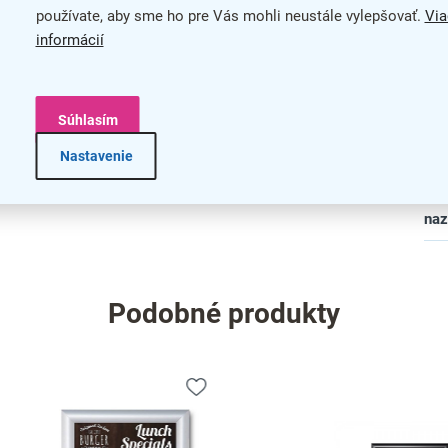
Šír
používate, aby sme ho pre Vás mohli neustále vylepšovať.
Via
informácií
Typ
Usp
Súhlasím
Zad
Nastavenie
bar
na
Podobné produkty