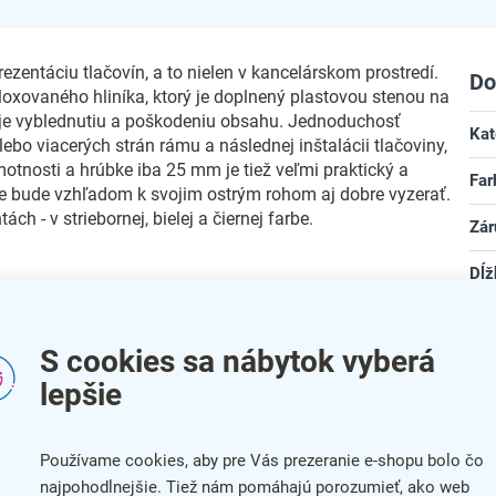
ezentáciu tlačovín, a to nielen v kancelárskom prostredí.
Do
loxovaného hliníka, ktorý je doplnený plastovou stenou na
aňuje vyblednutiu a poškodeniu obsahu. Jednoduchosť
Kat
bo viacerých strán rámu a následnej inštalácii tlačoviny,
otnosti a hrúbke iba 25 mm je tiež veľmi praktický a
Far
e bude vzhľadom k svojim ostrým rohom aj dobre vyzerať.
h - v striebornej, bielej a čiernej farbe.
Zár
Dĺž
tlačovín
Šír
tranám rámu
S cookies sa nábytok vyberá
Vý
lepšie
Mat
Pre
Používame cookies, aby pre Vás prezeranie e-shopu bolo čo
najpohodlnejšie. Tiež nám pomáhajú porozumieť, ako web