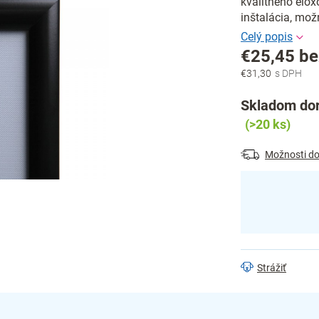
kvalitného elox
inštalácia, mož
€25,45 b
€31,30
Jednotková
cena:
Skladom dor
(>20 ks)
Možnosti do
Strážiť