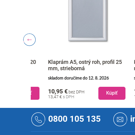
 profil 20
Klaprám A5, ostrý roh, profil 25
Klaprá
mm, strieborná
mm, s
. 2026
skladom doručíme do 12. 8. 2026
skladom
10,95 €
11,45
bez DPH
Kúpiť
Kúpiť
13,47 €
14,08 
Z
á
0800 105 135
i
p
ä