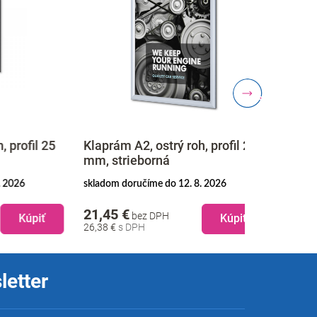
il 25
Klaprám A2, ostrý roh, profil 25
Klaprám A0,
mm, strieborná
mm, čiern
skladom doručíme do 12. 8. 2026
skladom doruč
21,45 €
67,95 €
bez DPH
be
piť
Kúpiť
26,38 €
83,58 €
letter