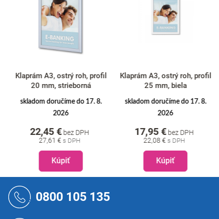
Klaprám A3, ostrý roh, profil
Klaprám A3, ostrý roh, profil
20 mm, strieborná
25 mm, biela
skladom doručíme do 17. 8.
skladom doručíme do 17. 8.
2026
2026
22,45 €
17,95 €
bez DPH
bez DPH
27,61 €
22,08 €
Kúpiť
Kúpiť
Z
á
0800 105 135
p
ä