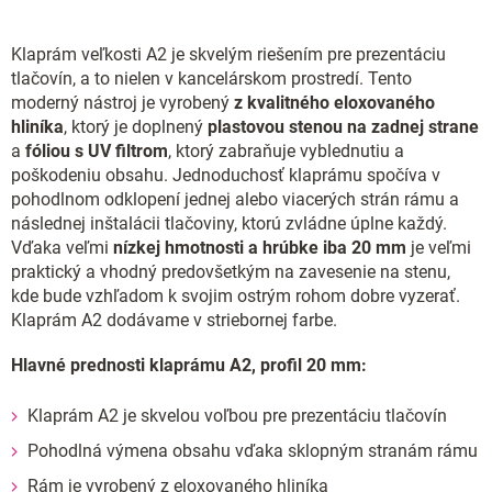
Klaprám veľkosti A2 je skvelým riešením pre prezentáciu
tlačovín, a to nielen v kancelárskom prostredí. Tento
moderný nástroj je vyrobený
z kvalitného eloxovaného
hliníka
, ktorý je doplnený
plastovou stenou na zadnej strane
a
fóliou s UV filtrom
, ktorý zabraňuje vyblednutiu a
poškodeniu obsahu. Jednoduchosť klaprámu spočíva v
pohodlnom odklopení jednej alebo viacerých strán rámu a
následnej inštalácii tlačoviny, ktorú zvládne úplne každý.
Vďaka veľmi
nízkej hmotnosti a hrúbke iba 20 mm
je veľmi
praktický a vhodný predovšetkým na zavesenie na stenu,
kde bude vzhľadom k svojim ostrým rohom dobre vyzerať.
Klaprám A2 dodávame v striebornej farbe.
Hlavné prednosti klaprámu A2, profil 20 mm:
Klaprám A2 je skvelou voľbou pre prezentáciu tlačovín
Pohodlná výmena obsahu vďaka sklopným stranám rámu
Rám je vyrobený z eloxovaného hliníka