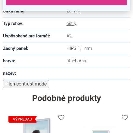
Šírka rámu
:
20 mm
Typ rohov
:
ostrý
Uspôsobené pre formát
:
A2
Zadný panel
:
HIPS 1,1 mm
barva
:
strieborná
nazev
:
High-contrast mode
Podobné produkty
VÝPREDAJ