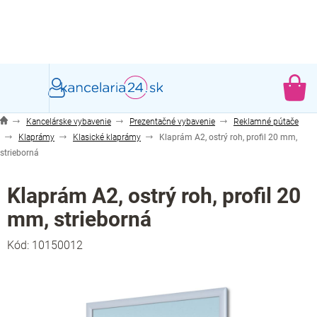
Prejsť
na
obsah
NÁ
KO
Kancelárske vybavenie
Prezentačné vybavenie
Reklamné pútače
Klaprámy
Klasické klaprámy
Klaprám A2, ostrý roh, profil 20 mm,
strieborná
Klaprám A2, ostrý roh, profil 20
mm, strieborná
Kód:
10150012