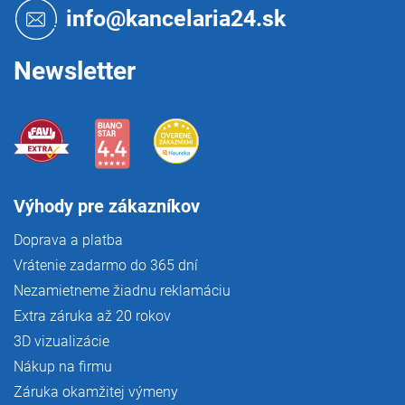
t
info@kancelaria24.sk
i
e
Newsletter
Výhody pre zákazníkov
Doprava a platba
Vrátenie zadarmo do 365 dní
Nezamietneme žiadnu reklamáciu
Extra záruka až 20 rokov
3D vizualizácie
Nákup na firmu
Záruka okamžitej výmeny