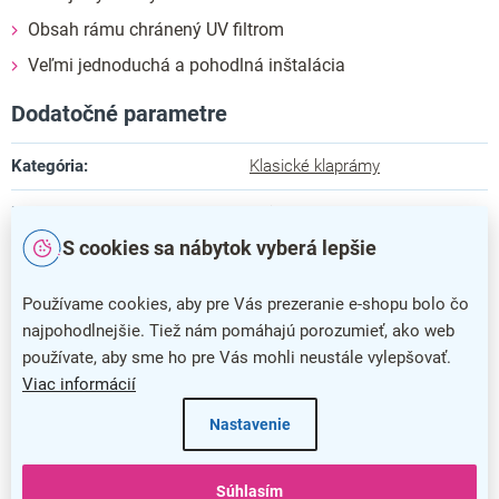
Obsah rámu chránený UV filtrom
Veľmi jednoduchá a pohodlná inštalácia
Dodatočné parametre
Kategória
:
Klasické klaprámy
Farba
:
strieborná
S cookies sa nábytok vyberá lepšie
Záruka
:
5 rokov
Používame cookies, aby pre Vás prezeranie e-shopu bolo čo
Dĺžka
:
1,1 cm
najpohodlnejšie. Tiež nám pomáhajú porozumieť, ako web
Šírka
:
44,9 cm
používate, aby sme ho pre Vás mohli neustále vylepšovať.
Viac informácií
Výška
:
62,3 cm
Nastavenie
Materiál rámu
:
hliník
Súhlasím
Predný panel
:
antireflex 0,5 mm