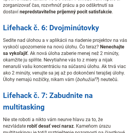
zorganizovať čas, rozvrhnúť prácu a po odškrtnutí sa
dostaví
nepredstaviteľne príjemný pocit satisfakcie
.
Lifehack č. 6: Dvojminútovky
Sedíte nad úlohou a v aplikácii na riadenie projektov na vás
vyskočí upozornenie na novú úlohu. Čo teraz?
Nenechajte
sa vykoľajiť
. Ak nová úloha zaberie menej než 2 minúty,
okamžite ju splňte. Nevytiahne vás to z miery a nijak
nenaruší vašu koncentráciu na súčasnú úlohu. Ak trvá viac
ako 2 minúty, venujte sa jej až po dokončení terajšej úlohy.
Úlohy nemajú nožičky, nikam vám (
bohužiaľ?
) neutečú.
Lifehack č. 7: Zabudnite na
multitasking
Nie ste roboti a nikto vám neurve hlavu za to, že
nezvládate
robiť desať vecí naraz
. Kameňom úrazu
multitaskingu je totiž roztrieštenie pozornosti na čiastkové