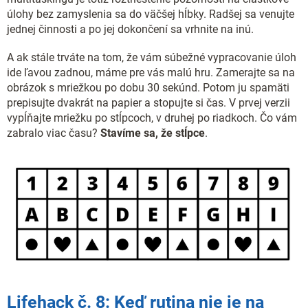
úlohy bez zamyslenia sa do väčšej hĺbky. Radšej sa venujte
jednej činnosti a po jej dokončení sa vrhnite na inú.
A ak stále trváte na tom, že vám súbežné vypracovanie úloh
ide ľavou zadnou, máme pre vás malú hru. Zamerajte sa na
obrázok s mriežkou po dobu 30 sekúnd. Potom ju spamäti
prepisujte dvakrát na papier a stopujte si čas. V prvej verzii
vypĺňajte mriežku po stĺpcoch, v druhej po riadkoch. Čo vám
zabralo viac času?
Stavíme sa, že stĺpce
.
Lifehack č. 8: Keď rutina nie je na