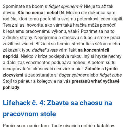
Spomínate na boom s
fidget spinnermi
? Nie je to až tak
dávno.
Kto ho nemal, nebol IN
. Možno ste dokonca sami
rodičia, ktorí tomu podľahli a svojmu potomkovi jeden kúpili.
Teraz si asi hovoríte, ako vám taká hračka môže pomôcť
k lepšiemu pracovnému výkonu, však? Pozrime sa na to
z druhej strany. Nepríjemnú a stresovú situáciu sme v práci
zažili asi všetci. Blížiaci sa termín, stretnutie s šéfom alebo
zákazník typu
riaditeľ sveta
vám fakt
na koncentrácii
nepridá
. Niekto v kríze poklepáva rukou, iný si hryzie nechty
a ďalší zas vehementne podupáva nohou. A potom sú tu
nenapraviteľní okúsavači ceruziek a pier.
Zatočte s týmito
zlozvykmi
a zaobstarajte si
fidget spinner
alebo
fidget cube
.
Stojí to pár eur a kolegovia na vás
prestanú vrhať vyčítavé
pohľady
.
Lifehack č. 4: Zbavte sa chaosu na
pracovnom stole
Papier sem, papier tam. Tucty písacích potrieb, katalógy,