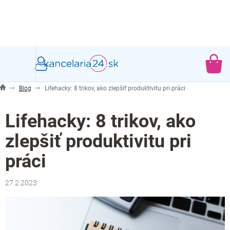
Prejsť
na
obsah
NÁ
KO
Blog
Lifehacky: 8 trikov, ako zlepšiť produktivitu pri práci
Lifehacky: 8 trikov, ako
zlepšiť produktivitu pri
práci
27.2.2023