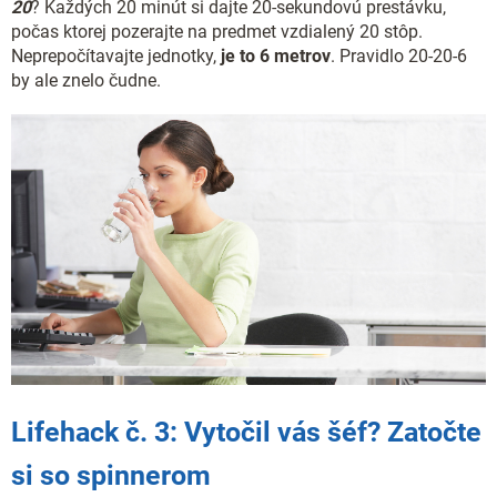
20
? Každých 20 minút si dajte 20-sekundovú prestávku,
počas ktorej pozerajte na predmet vzdialený 20 stôp.
Neprepočítavajte jednotky,
je to 6 metrov
. Pravidlo 20-20-6
by ale znelo čudne.
Lifehack č. 3: Vytočil vás šéf? Zatočte
si so spinnerom