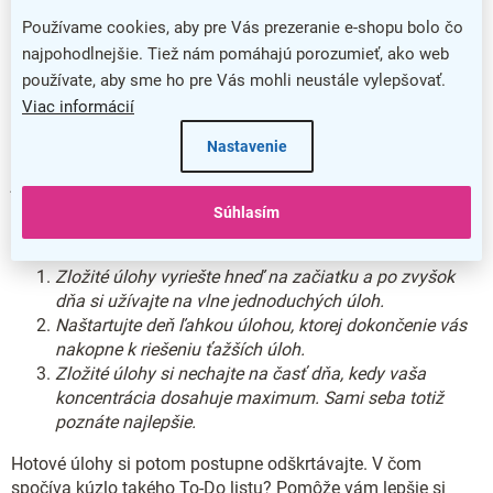
Lifehack č. 5: Vytvorte si vlastný To-
Používame cookies, aby pre Vás prezeranie e-shopu bolo čo
najpohodlnejšie. Tiež nám pomáhajú porozumieť, ako web
Do list
používate, aby sme ho pre Vás mohli neustále vylepšovať.
Viac informácií
Napíšte si zoznam úloh
, ktoré vás v konkrétny deň čakajú a
zároveň si ich
zoradte podľa zložitosti
. Skvele vám k tomu
Nastavenie
poslúži obyčajný papier aj chytrá aplikácia. Potom si vyberte
jednu z nižšie spomenutých metód, ako k daným úlohám
systematicky pristupovať. Voľba prístupu je individuálna,
Súhlasím
pretože na každého platí niečo iné.
Zložité úlohy vyriešte hneď na začiatku a po zvyšok
dňa si užívajte na vlne jednoduchých úloh.
Naštartujte deň ľahkou úlohou, ktorej dokončenie vás
nakopne k riešeniu ťažších úloh.
Zložité úlohy si nechajte na časť dňa, kedy vaša
koncentrácia dosahuje maximum. Sami seba totiž
poznáte najlepšie.
Hotové úlohy si potom postupne odškrtávajte. V čom
spočíva kúzlo takého To-Do listu? Pomôže vám lepšie si