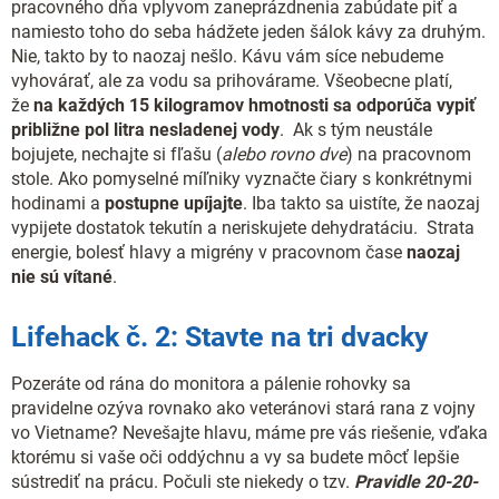
pracovného dňa vplyvom zaneprázdnenia zabúdate piť a
namiesto toho do seba hádžete jeden šálok kávy za druhým.
Nie, takto by to naozaj nešlo. Kávu vám síce nebudeme
vyhovárať, ale za vodu sa prihovárame. Všeobecne platí,
že
na každých 15 kilogramov hmotnosti sa odporúča vypiť
približne pol litra nesladenej vody
. Ak s tým neustále
bojujete, nechajte si fľašu (
alebo rovno dve
) na pracovnom
stole. Ako pomyselné míľniky vyznačte čiary s konkrétnymi
hodinami a
postupne upíjajte
. Iba takto sa uistíte, že naozaj
vypijete dostatok tekutín a neriskujete dehydratáciu. Strata
energie, bolesť hlavy a migrény v pracovnom čase
naozaj
nie sú vítané
.
Lifehack č. 2: Stavte na tri dvacky
Pozeráte od rána do monitora a pálenie rohovky sa
pravidelne ozýva rovnako ako veteránovi stará rana z vojny
vo Vietname? Nevešajte hlavu, máme pre vás riešenie, vďaka
ktorému si vaše oči oddýchnu a vy sa budete môcť lepšie
sústrediť na prácu. Počuli ste niekedy o tzv.
Pravidle 20-20-