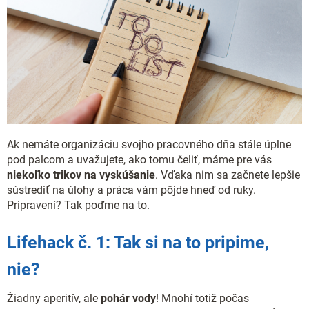
Ak nemáte organizáciu svojho pracovného dňa stále úplne
pod palcom a uvažujete, ako tomu čeliť, máme pre vás
niekoľko trikov na vyskúšanie
. Vďaka nim sa začnete lepšie
sústrediť na úlohy a práca vám pôjde hneď od ruky.
Pripravení? Tak poďme na to.
Lifehack č. 1: Tak si na to pripime,
nie?
Žiadny aperitív, ale
pohár vody
! Mnohí totiž počas