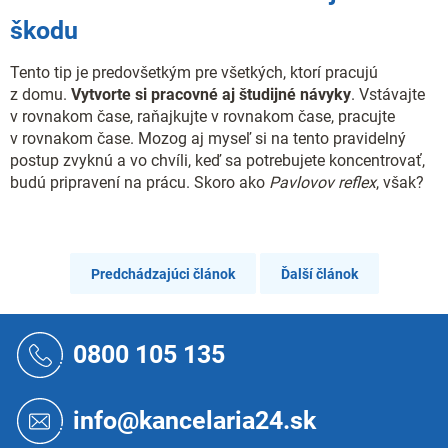
škodu
Tento tip je predovšetkým pre všetkých, ktorí pracujú
z domu.
Vytvorte si pracovné aj študijné návyky
. Vstávajte
v rovnakom čase, raňajkujte v rovnakom čase, pracujte
v rovnakom čase. Mozog aj myseľ si na tento pravidelný
postup zvyknú a vo chvíli, keď sa potrebujete koncentrovať,
budú pripravení na prácu. Skoro ako
Pavlovov reflex
, však?
Predchádzajúci článok
Ďalší článok
Z
á
0800 105 135
p
ä
t
info@kancelaria24.sk
i