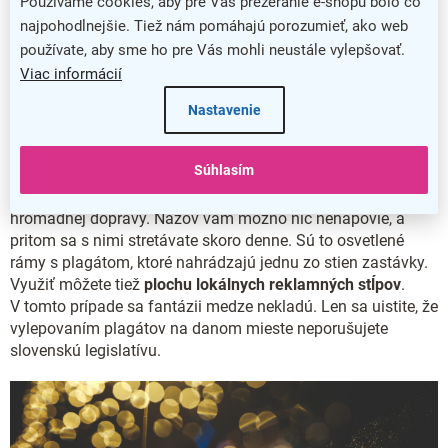
Používame cookies, aby pre Vás prezeranie e-shopu bolo čo
najpohodlnejšie. Tiež nám pomáhajú porozumieť, ako web
Tip 5: Inzerujte na frekventovaných
používate, aby sme ho pre Vás mohli neustále vylepšovať.
Viac informácií
miestach
Nastavenie
Pozornosť prípadných zákazníkov môže pritiahnuť
graficky
vydarený reklamný plagát
umiestnený na
Súhlasím
frekventovanom mieste. Prenajať si môžete
plochu
citylight
nositeľov na zastávkach mestskej
hromadnej dopravy. Názov vám možno nič nenapovie, a
pritom sa s nimi stretávate skoro denne. Sú to osvetlené
rámy s plagátom, ktoré nahrádzajú jednu zo stien zastávky.
Využiť môžete tiež
plochu lokálnych reklamných stĺpov
.
V tomto prípade sa fantázii medze nekladú. Len sa uistite, že
vylepovaním plagátov na danom mieste neporušujete
slovenskú legislatívu.