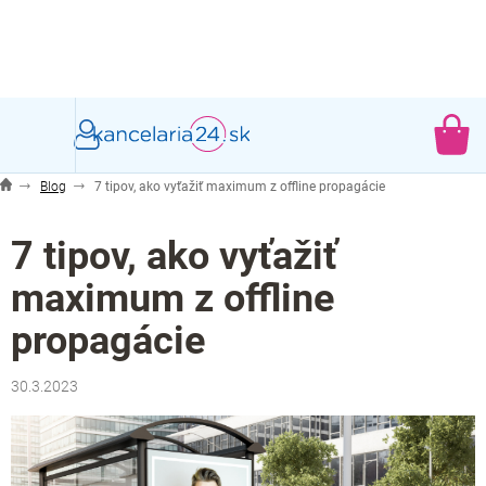
Prejsť
na
obsah
NÁ
KO
Blog
7 tipov, ako vyťažiť maximum z offline propagácie
7 tipov, ako vyťažiť
maximum z offline
propagácie
30.3.2023