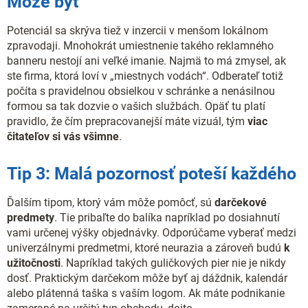
Môže byť
Potenciál sa skrýva tiež v inzercii v menšom lokálnom
zpravodaji. Mnohokrát umiestnenie takého reklamného
banneru nestojí ani veľké imanie. Najmä to má zmysel, ak
ste firma, ktorá loví v „miestnych vodách“. Odberateľ totiž
počíta s pravidelnou obsielkou v schránke a nenásilnou
formou sa tak dozvie o vašich službách. Opäť tu platí
pravidlo, že čím prepracovanejší máte vizuál, tým
viac
čitateľov si vás všimne
.
Tip 3: Malá pozornosť poteší každého
Ďalším tipom, ktorý vám môže pomôcť, sú
darčekové
predmety
. Tie pribaľte do balíka napríklad po dosiahnutí
vami určenej výšky objednávky. Odporúčame vyberať medzi
univerzálnymi predmetmi, ktoré neurazia a zároveň budú
k
užitočnosti
. Napríklad takých guličkových pier nie je nikdy
dosť. Praktickým darčekom môže byť aj dáždnik, kalendár
alebo plátenná taška s vaším logom. Ak máte podnikanie