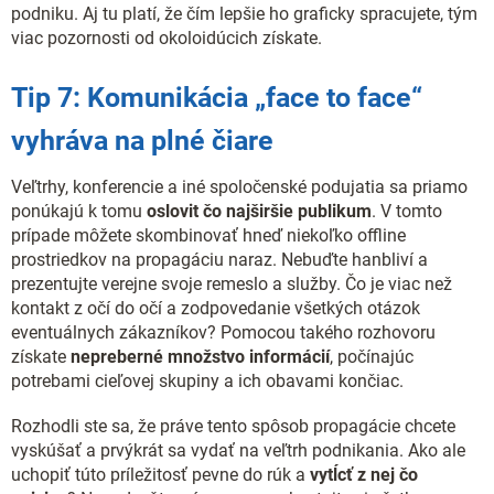
podniku. Aj tu platí, že čím lepšie ho graficky spracujete, tým
viac pozornosti od okoloidúcich získate.
Tip 7: Komunikácia „face to face“
vyhráva na plné čiare
Veľtrhy, konferencie a iné spoločenské podujatia sa priamo
ponúkajú k tomu
oslovit čo najširšie publikum
. V tomto
prípade môžete skombinovať hneď niekoľko offline
prostriedkov na propagáciu naraz. Nebuďte hanbliví a
prezentujte verejne svoje remeslo a služby. Čo je viac než
kontakt z očí do očí a zodpovedanie všetkých otázok
eventuálnych zákazníkov? Pomocou takého rozhovoru
získate
nepreberné množstvo informácií
, počínajúc
potrebami cieľovej skupiny a ich obavami končiac.
Rozhodli ste sa, že práve tento spôsob propagácie chcete
vyskúšať a prvýkrát sa vydať na veľtrh podnikania. Ako ale
uchopiť túto príležitosť pevne do rúk a
vytĺcť z nej čo