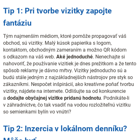
Tip 1: Pri tvorbe vizitky zapojte
fantáziu
Tým najmenším médiom, ktoré pomôže propagovať váš
obchod, sú vizitky. Malý kúsok papierika s logom,
kontaktom, obchodným zameraním a možno QR kódom
s odkazom na váš web.
Aké jednoduché
. Nenechajte si
nahovoriť, že používanie vizitiek je dnes prežitkom a že tento
spôsob reklamy je dávno mŕtvy. Vizitky jednoducho sú a
budú stále jedným z najzákladnejších nástrojov pre styk so
zákazníkmi. Nespočet inšpirácií, ako kreatívne poňať tvorbu
vizitky, nájdete na internete. Odlišujte sa od konkurencie
a
dodajte obyčajnej vizitke pridanú hodnotu
. Podnikáte-li
v záhradníctve, čo tak vsadiť na vodou rozložiteľnú vizitku
so semienkami bylín vo vnútri?
Tip 2: Inzercia v lokálnom denníku?