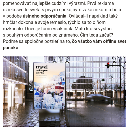
pomenovávať najlepšie cudzími výrazmi. Prvá reklama
uzrela svetlo sveta s prvým spokojným zákazníkom a bola
v podobe
ústneho odporúčania
. Ovládal-li napríklad taký
hrnčiar dokonale svoje remeslo, rýchlo sa to o ňom
rozkričalo. Dnes je tomu však inak. Málo kto si vystačí
s pouhým odporúčaním od známeho. Čím teda začať?
Poďme sa spoločne pozrieť na to,
čo všetko vám offline svet
ponúka
.