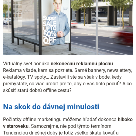
Virtuálny svet ponúka
nekonečnú reklamnú plochu
.
Reklama všade, kam sa pozriete. Samé bannery, newslettery,
e-katalógy, TV spoty… Zastavili ste sa však v bode, kedy
premýšľate, čo viac urobiť pre to, aby o vás bolo počuť? A čo
skúsiť starú dobrú offline cestu?
Na skok do dávnej minulosti
Počiatky offline marketingu môžeme hľadať dokonca
hlboko
v staroveku
. Samozrejme, nie pod týmto termínom.
Tendenciou dnešnej doby je totiž všetko škatulkovať a