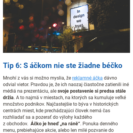
Tip 6: S áčkom nie ste žiadne béčko
Mnohí z vás si možno myslia, že
reklamné áčka
dávno
odvial vietor. Pravdou je, že ich naozaj čiastočne zatienili iné
médiá na prezentáciu, ale
svoje postavenie si predsa stále
držia
. A to najmä v miestach, na ktorých sa kumuluje veľké
množstvo podnikov. Najčastejšie to býva v historických
centrách miest, kde prechádzajúci človek nemá čas
rozhliadať sa a pozerať do výlohy každého
z obchodov.
Áčko je hneď „na ráně“
. Ponuka denného
menu, prebiehajúce akcie, alebo len milé pozvanie do