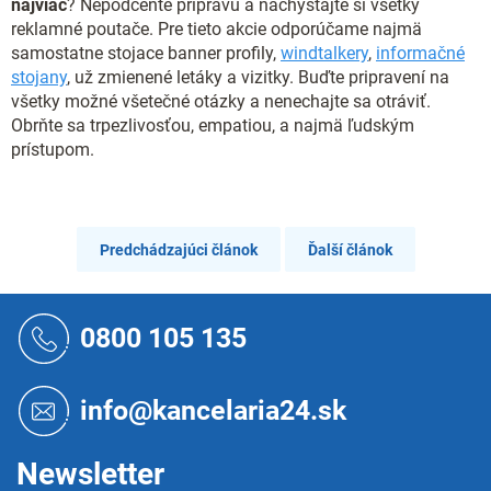
najviac
? Nepodceňte prípravu a nachystajte si všetky
reklamné poutače. Pre tieto akcie odporúčame najmä
samostatne stojace banner profily,
windtalkery
,
informačné
stojany
, už zmienené letáky a vizitky. Buďte pripravení na
všetky možné všetečné otázky a nenechajte sa otráviť.
Obrňte sa trpezlivosťou, empatiou, a najmä ľudským
prístupom.
Predchádzajúci článok
Ďalší článok
Z
á
0800 105 135
p
ä
t
info@kancelaria24.sk
i
e
Newsletter