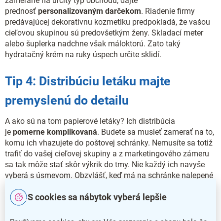
zamerané na určitý typ obchodu, dajte
prednosť
personalizovaným darčekom
. Riadenie firmy
predávajúcej dekoratívnu kozmetiku predpokladá, že vašou
cieľovou skupinou sú predovšetkým ženy. Skladací meter
alebo šuplerka nadchne však máloktorú. Zato taký
hydratačný krém na ruky úspech určite sklidí.
Tip 4: Distribúciu letáku majte
premyslenú do detailu
A ako sú na tom papierové letáky? Ich distribúcia
je
pomerne komplikovaná
. Budete sa musieť zamerať na to,
komu ich vhazujete do poštovej schránky. Nemusíte sa totiž
trafiť do vašej cieľovej skupiny a z marketingového zámeru
sa tak môže stať skôr výkrik do tmy. Nie každý ich navyše
vyberá s úsmevom. Obzvlášť, keď má na schránke nalepené
oznámenie „reklamné letáky nevhadzovať“, ktoré je potrebné
S cookies sa nábytok vyberá lepšie
rešpektovať. Radšej si ich nechajte na veľtrhy a iné
podujatia, počas ktorých ich potenciál
využijete ďaleko viac
.
K tomu sa ale teprve dostaneme.