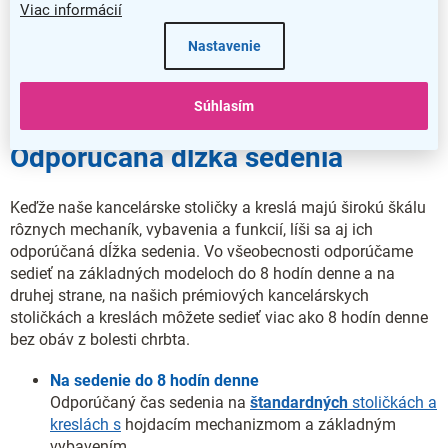
Viac informácií
Stolička alebo kreslo? Podľa
Nastavenie
akých kritérií by ste sa mali
rozhodnúť?
Súhlasím
Odporúčaná dĺžka sedenia
Keďže naše kancelárske stoličky a kreslá majú širokú škálu
rôznych mechaník, vybavenia a funkcií, líši sa aj ich
odporúčaná dĺžka sedenia. Vo všeobecnosti odporúčame
sedieť na základných modeloch do 8 hodín denne a na
druhej strane, na našich prémiových kancelárskych
stoličkách a kreslách môžete sedieť viac ako 8 hodín denne
bez obáv z bolesti chrbta.
Na sedenie do 8 hodín denne
Odporúčaný čas sedenia na
štandardných
stoličkách a
kreslách s
hojdacím mechanizmom a základným
vybavením.