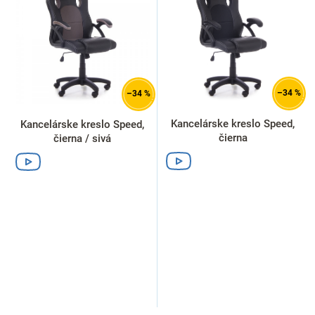
i
s
p
r
o
d
–34 %
–34 %
u
k
Kancelárske kreslo Speed,
Kancelárske kreslo Speed,
t
čierna
čierna / sivá
o
v