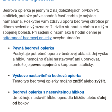
Bedrová opierka je jedným z najdôležitejších prvkov PC
stoličiek, pretože práve spodná časť chrbta je najviac
namáhaná. Poskytne vám zdravú oporu bedrovej chrbtice pri
dlhom sedení a výrazne zníži riziko stuhnutia chrbta a s tým
spojenej bolesti. Pri sedení dlhšom ako 8 hodín denne je
prítomnosť bedrovej opierky
nevyhnutnosťou.
Pevná bedrová opierka
Poskytuje potrebnú oporu v bedrovej oblasti. Jej výšku
a hĺbku nemožno ďalej nastavovať ani upravovať,
pretože je
pevne spojená
s korpusom stoličky.
Výškovo nastaviteľná bedrová opierka
Tento typ bedrovej opierky možno
znížiť
alebo
zvýšiť.
Bedrová opierka s nastaviteľnou hĺbkou
Umožňuje nastaviť hĺbku operadla
bližšie
alebo
ďalej
od
bokov.