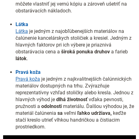
môžete vlastniť jej vernú kópiu a zároveň ušetriť na
obstarávacích nákladoch.
Látka
Látka
je jedným z najobľúbenejších materiálov na
čalúnenie kancelárskych stoličiek a kresiel. Jedným z
hlavných faktorov pri ich výbere je priaznivá
obstarávacia cena a
široká ponuka druhov
a farieb
látok
.
Pravá koža
Pravá koža
je jedným z najkvalitnejších čalúnnických
materiálov dostupných na trhu. Zvýrazňuje
reprezentatívny vzhľad stoličky alebo kresla. Jednou z
hlavných výhod je
dlhá životnosť
vďaka pevnosti,
pružnosti a
odolnosti
materiálu. Ďalšou výhodou je, že
materiál čalúnenia
sa
veľmi
ľahko udržiava,
keďže
stačí kreslo utrieť vlhkou handričkou a čistiacim
prostriedkom.