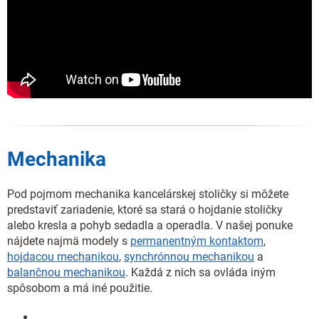
Mechanika
Pod pojmom mechanika kancelárskej stoličky si môžete
predstaviť zariadenie, ktoré sa stará o hojdanie stoličky
alebo kresla a pohyb sedadla a operadla. V našej ponuke
nájdete najmä modely s
permanentným kontaktom
,
hojdacou mechanikou
,
synchrónnou mechanikou
a
balančnou mechanikou
. Každá z nich sa ovláda iným
spôsobom a má iné použitie.