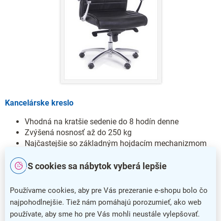
Kancelárske kreslo
Vhodná na kratšie sedenie do 8 hodín denne
Zvýšená nosnosť až do 250 kg
Najčastejšie so základným hojdacím mechanizmom
Užší rozsah praktického vybavenia
Robustný, reprezentatívny vzhľad
S cookies sa nábytok vyberá lepšie
Stručne povedané:
Stoličky
sú pre vás vhodné, ak hľadáte
Používame cookies, aby pre Vás prezeranie e-shopu bolo čo
niečo robustnejšie do svojej pracovne alebo kancelárie.
najpohodlnejšie. Tiež nám pomáhajú porozumieť, ako web
používate, aby sme ho pre Vás mohli neustále vylepšovať.