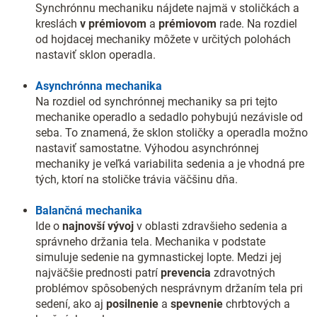
Synchrónnu mechaniku nájdete najmä v stoličkách a
kreslách
v prémiovom
a
prémiovom
rade. Na rozdiel
od hojdacej mechaniky môžete v určitých polohách
nastaviť sklon operadla.
Asynchrónna mechanika
Na rozdiel od synchrónnej mechaniky sa pri tejto
mechanike operadlo a sedadlo pohybujú nezávisle od
seba. To znamená, že sklon stoličky a operadla možno
nastaviť samostatne. Výhodou asynchrónnej
mechaniky je veľká variabilita sedenia a je vhodná pre
tých, ktorí na stoličke trávia väčšinu dňa.
Balančná mechanika
Ide o
najnovší vývoj
v oblasti zdravšieho sedenia a
správneho držania tela. Mechanika v podstate
simuluje sedenie na gymnastickej lopte. Medzi jej
najväčšie prednosti patrí
prevencia
zdravotných
problémov spôsobených nesprávnym držaním tela pri
sedení, ako aj
posilnenie
a
spevnenie
chrbtových a