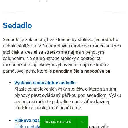
Sedadlo
Sedadlo je základom, bez ktorého by stolička jednoducho
nebola stoličkou. V štandardných modeloch kancelárskych
stoličiek a kresiel sa stretávame najmä s penovým
čalúnením. Na druhej strane stoličky s pokročilou
mechanikou a špičkovým vybavením majú sedadlo z
pamäťovej peny, ktoré
je pohodlnejšie a neposúva sa
.
Výškovo nastaviteľné sedadlo
Klasické nastavenie výšky stoličky, o ktoré sa stará
plynový piest ovládaný páčkou pod sedadlom. Výšku
sedadla si môžete pohodlne nastaviť na každej
stoličke a kresle, ktoré ponúkame.
Hĺbkovo nastaviteľný sedák
×
Získajte zľavu 4 €
Hĺbku sedáku
si môžete individuálne nastaviť a