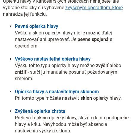
Opierku hlavy v kancelárskych stoličkách nenájdete, ale
vybrané stoličky sú vybavené
zvýšeným operadlom, ktoré
nahrádza jej funkciu.
Pevná opierka hlavy
Výšku a sklon opierky hlavy nie je možné ďalej
nastavovať ani upravovať. Je
pevne spojená
s
operadlom.
Výškovo nastaviteľná opierka hlavy
Výšku tohto typu opierky hlavy možno
zvýšiť
alebo
znížiť
- stačí ju manuálne posunúť požadovaným
smerom.
Opierka hlavy s nastaviteľným sklonom
Pri tomto type môžete nastaviť
sklon
opierky hlavy.
Zvýšená opierka chrbta
Preberá funkciu opierky hlavy, slúži teda na podopretie
hlavy a krku. Nevýhodou môže byť absencia
nastavenia výšky a sklonu.