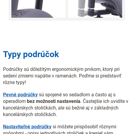
Typy podrúčok
Podrúčky sú dôležitým ergonomickým prvkom, ktorý pri
sedení zmierni napätie v ramenách. Poďme si predstaviť
rôzne typy!
Pevné podrúčky
sú spojené so sedadlom a často aj s
operadlom
bez možnosti nastavenia
. Častejšie ich uvidíte v
kancelárskych stoličkách, ale sú bežné aj v základných
kancelárskych stoličkách.
Nastaviteľné podrúčky
si môžete prispôsobiť rôznymi
spôsobmi - opisy jednotlivých stoličiek a kresiel vám