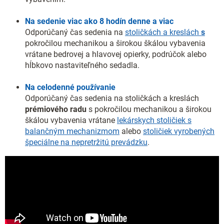
Na sedenie viac ako 8 hodín denne a viac
Odporúčaný čas sedenia na
stoličkách a kreslách
s
pokročilou mechanikou a širokou škálou vybavenia
vrátane bedrovej a hlavovej opierky, podrúčok alebo
hĺbkovo nastaviteľného sedadla.
Na celodenné používanie
Odporúčaný čas sedenia na stoličkách a kreslách
prémiového radu
s pokročilou mechanikou a širokou
škálou vybavenia vrátane
lekárskych stoličiek s
balančným mechanizmom
alebo
stoličiek vyrobených
špeciálne na nepretržitú prevádzku
.