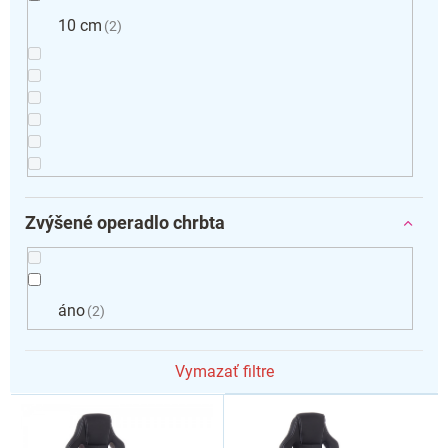
10 cm
2
Zvýšené operadlo chrbta
áno
2
Vymazať filtre
V
ý
p