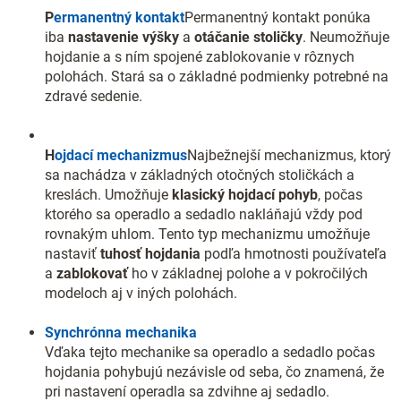
P
ermanentný kontakt
Permanentný kontakt ponúka
iba
nastavenie výšky
a
otáčanie
stoličky
. Neumožňuje
hojdanie a s ním spojené zablokovanie v rôznych
polohách. Stará sa o základné podmienky potrebné na
zdravé sedenie.
H
ojdací mechanizmus
Najbežnejší mechanizmus, ktorý
sa nachádza v základných otočných stoličkách a
kreslách. Umožňuje
klasický hojdací pohyb
, počas
ktorého sa operadlo a sedadlo nakláňajú vždy pod
rovnakým uhlom. Tento typ mechanizmu umožňuje
nastaviť
tuhosť hojdania
podľa hmotnosti používateľa
a
zablokovať
ho v základnej polohe a v pokročilých
modeloch aj v iných polohách.
Synchrónna mechanika
Vďaka tejto mechanike sa operadlo a sedadlo počas
hojdania pohybujú nezávisle od seba, čo znamená, že
pri nastavení operadla sa zdvihne aj sedadlo.