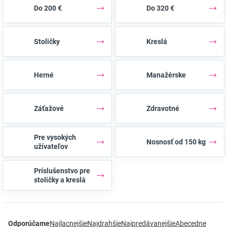
Do 200 €
Do 320 €
Stoličky
Kreslá
Herné
Manažérske
Záťažové
Zdravotné
Pre vysokých
Nosnosť od 150 kg
užívateľov
Príslušenstvo pre
stoličky a kreslá
R
Odporúčame
Najlacnejšie
Najdrahšie
Najpredávanejšie
Abecedne
a