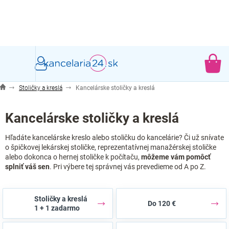
Prejsť
na
obsah
NÁ
KO
Stoličky a kreslá
Kancelárske stoličky a kreslá
Kancelárske stoličky a kreslá
Hľadáte kancelárske kreslo alebo stoličku do kancelárie? Či už snívate
o špičkovej lekárskej stoličke, reprezentatívnej manažérskej stoličke
alebo dokonca o hernej stoličke k počítaču,
môžeme vám pomôcť
splniť váš sen
. Pri výbere tej správnej vás prevedieme od A po Z.
Stoličky a kreslá
Do 120 €
1 + 1 zadarmo