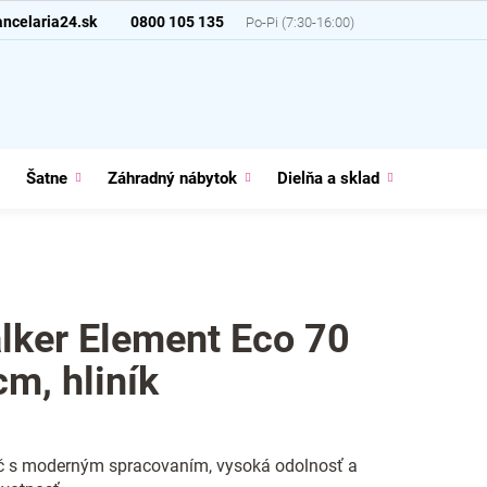
ncelaria24.sk
0800 105 135
Šatne
Záhradný nábytok
Dielňa a sklad
Domácno
lker Element Eco 70
cm, hliník
č s moderným spracovaním, vysoká odolnosť a