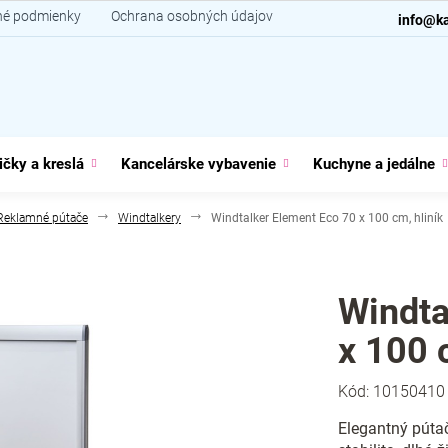
é podmienky
Ochrana osobných údajov
Kontakt
info@ka
ičky a kreslá
Kancelárske vybavenie
Kuchyne a jedálne
Reklamné pútače
Windtalkery
Windtalker Element Eco 70 x 100 cm, hliník
Windta
x 100 
Kód:
10150410
Elegantný púta