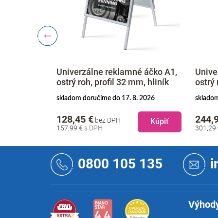
, základňa
Univerzálne reklamné áčko A1,
Unive
ík
ostrý roh, profil 32 mm, hliník
ostrý 
. 2026
skladom doručíme do 17. 8. 2026
skladom
128,45 €
244,
bez DPH
Kúpiť
Kúpiť
157,99 €
301,29
Z
á
0800 105 135
i
p
ä
t
i
Výhody
e