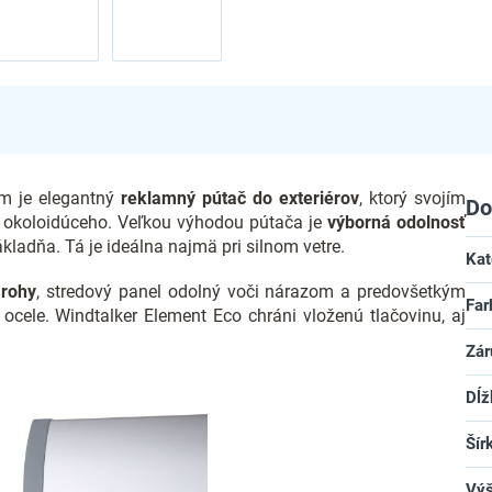
m je elegantný
reklamný pútač do exteriérov
, ktorý svojím
Do
o okoloidúceho. Veľkou výhodou pútača je
výborná odolnosť
ladňa. Tá je ideálna najmä pri silnom vetre.
Kat
 rohy
, stredový panel odolný voči nárazom a predovšetkým
Far
 ocele. Windtalker Element Eco chráni vloženú tlačovinu, aj
Zár
Dĺž
Šír
Vý