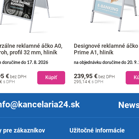
rzálne reklamné áčko A0,
Designové reklamné áčko
roh, profil 32 mm, hliník
Prime A1, hliník
 doručíme do 17. 8. 2026
na objednávku doručíme do 20. 9.
95 €
239,95 €
bez DPH
bez DPH
Kúpiť
Kú
 €
295,14 €
nfo@kancelaria24.sk
News
 pre zákazníkov
Užitočné informácie