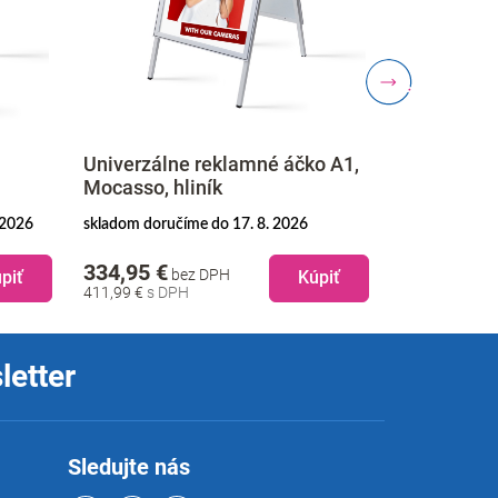
Univerzálne reklamné áčko A1,
Windtalker
Mocasso, hliník
hliník
 2026
skladom doručíme do 17. 8. 2026
skladom doruč
334,95 €
509,95 €
bez DPH
b
piť
Kúpiť
411,99 €
627,24 €
letter
Sledujte nás