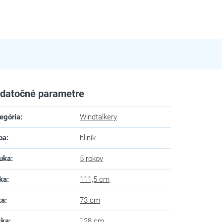
datočné parametre
egória
:
Windtalkery
ba
:
hliník
uka
:
5 rokov
ka
:
111,5 cm
ka
:
73 cm
ška
:
128 cm