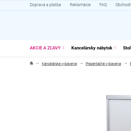
Prejsť
Doprava a platba
Reklamácie
FAQ
Obchodn
na
obsah
AKCIE A ZĽAVY
Kancelársky nábytok
Stol
Kancelárske vybavenie
Prezentačné vybavenie