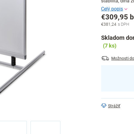
stabilita, dlhá 
€309,95 
€381,24
Jednotková
cena:
Skladom dor
(7 ks)
Možnosti do
Strážiť