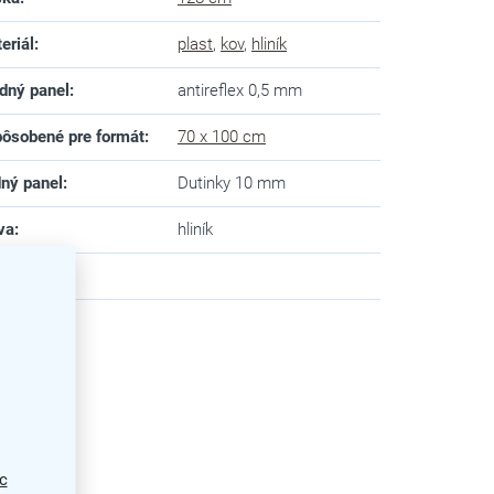
eriál
:
plast
,
kov
,
hliník
dný panel
:
antireflex 0,5 mm
ôsobené pre formát
:
70 x 100 cm
ný panel
:
Dutinky 10 mm
va
:
hliník
zev
:
c