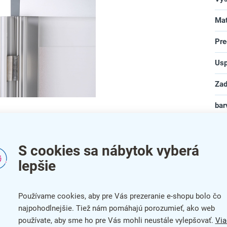
Mat
Pre
Usp
Zad
bar
ie tlačoviny jednoduchým vyklopením strany rámu.
na
S cookies sa nábytok vyberá
lepšie
Používame cookies, aby pre Vás prezeranie e-shopu bolo čo
najpohodlnejšie. Tiež nám pomáhajú porozumieť, ako web
používate, aby sme ho pre Vás mohli neustále vylepšovať.
Via