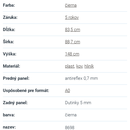
Farba
:
čierna
Záruka
:
5 rokov
Dĺžka
:
83,5 cm
Šírka
:
88,7 cm
Výška
:
148 cm
Materiál
:
plast
,
kov
,
hliník
Predný panel
:
antireflex 0,7 mm
Uspôsobené pre formát
:
A0
Zadný panel
:
Dutinky 5 mm
barva
:
čierna
nazev
:
8698