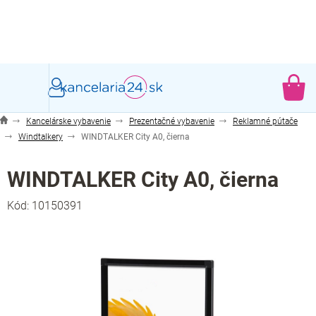
Prejsť
na
obsah
NÁ
KO
Kancelárske vybavenie
Prezentačné vybavenie
Reklamné pútače
Windtalkery
WINDTALKER City A0, čierna
WINDTALKER City A0, čierna
Kód:
10150391