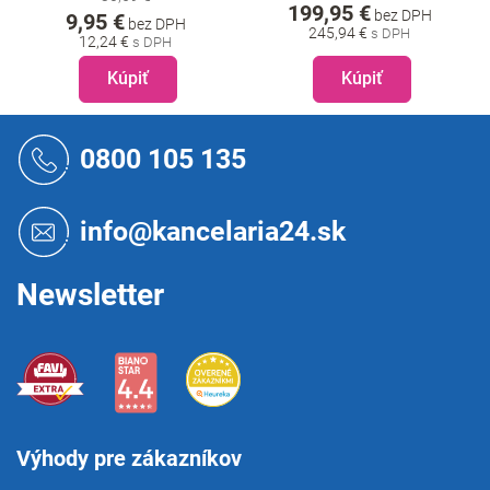
199,95 €
bez DPH
9,95 €
bez DPH
245,94 €
12,24 €
Kúpiť
Kúpiť
Z
á
0800 105 135
p
ä
t
info@kancelaria24.sk
i
e
Newsletter
Výhody pre zákazníkov