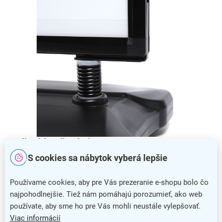
Kvalitná konštrukcia
S cookies sa nábytok vyberá lepšie
Reklamný pútač je vybavený vystuženými pružinami z
kvalitnej ocele a bezpečnostnými plastovými rámami pre
Používame cookies, aby pre Vás prezeranie e-shopu bolo čo
ešte väčšiu odolnosť.
najpohodlnejšie. Tiež nám pomáhajú porozumieť, ako web
používate, aby sme ho pre Vás mohli neustále vylepšovať.
Viac informácií