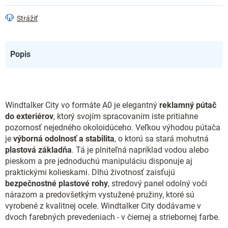
Strážiť
Popis
Windtalker City vo formáte A0 je elegantný
reklamný pútač
do exteriérov
, ktorý svojím spracovaním iste pritiahne
pozornosť nejedného okoloidúceho. Veľkou výhodou pútača
je
výborná odolnosť a stabilita
, o ktorú sa stará mohutná
plastová základňa
. Tá je plniteľná napríklad vodou alebo
pieskom a pre jednoduchú manipuláciu disponuje aj
praktickými kolieskami. Dlhú životnosť zaisťujú
bezpečnostné plastové rohy
, stredový panel odolný voči
nárazom a predovšetkým vystužené pružiny, ktoré sú
vyrobené z kvalitnej ocele. Windtalker City dodávame v
dvoch farebných prevedeniach - v čiernej a striebornej farbe.