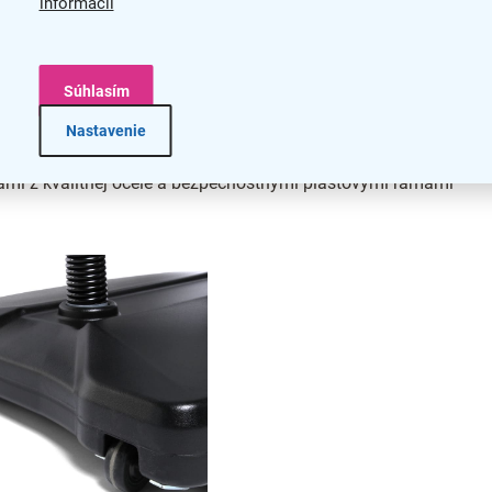
informácií
Súhlasím
Nastavenie
mi z kvalitnej ocele a bezpečnostnými plastovými rámami