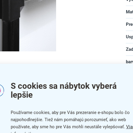
Mat
Pre
Usp
Zad
bar
ie tlačoviny jednoduchým vyklopením strany rámu.
na
S cookies sa nábytok vyberá
lepšie
Používame cookies, aby pre Vás prezeranie e-shopu bolo čo
najpohodlnejšie. Tiež nám pomáhajú porozumieť, ako web
používate, aby sme ho pre Vás mohli neustále vylepšovať.
Via