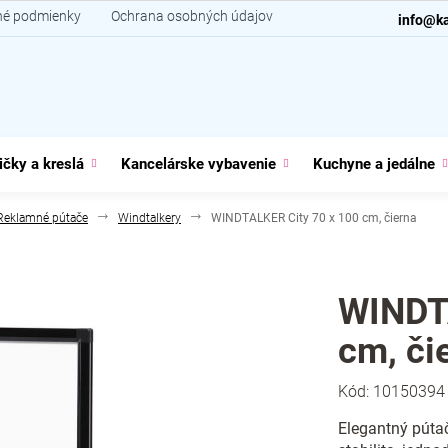
é podmienky
Ochrana osobných údajov
Kontakt
info@ka
ičky a kreslá
Kancelárske vybavenie
Kuchyne a jedálne
Reklamné pútače
Windtalkery
WINDTALKER City 70 x 100 cm, čierna
WINDT
cm, či
Kód:
10150394
Elegantný púta