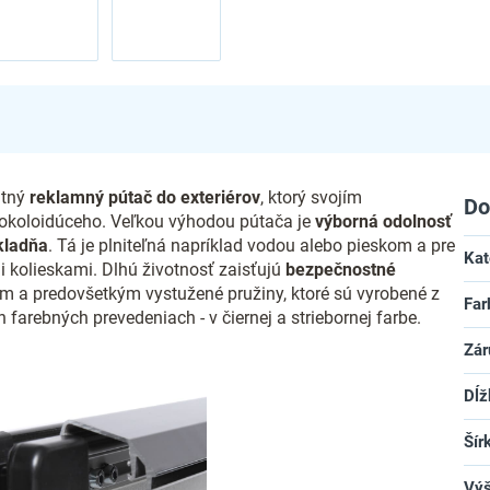
ntný
reklamný pútač do exteriérov
, ktorý svojím
Do
 okoloidúceho. Veľkou výhodou pútača je
výborná odolnosť
kladňa
. Tá je plniteľná napríklad vodou alebo pieskom a pre
Kat
 kolieskami. Dlhú životnosť zaisťujú
bezpečnostné
om a predovšetkým vystužené pružiny, ktoré sú vyrobené z
Far
 farebných prevedeniach - v čiernej a striebornej farbe.
Zár
Dĺž
Šír
Vý