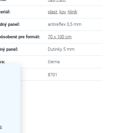
eriál
:
plast
,
kov
,
hliník
dný panel
:
antireflex 0,5 mm
ôsobené pre formát
:
70 x 100 cm
ný panel
:
Dutinky 5 mm
va
:
čierna
zev
:
8701
c