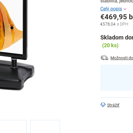
stabilita, jedn
€469,95 
€578,04
Jednotková
cena:
Skladom dor
(20 ks)
Možnosti do
Strážiť