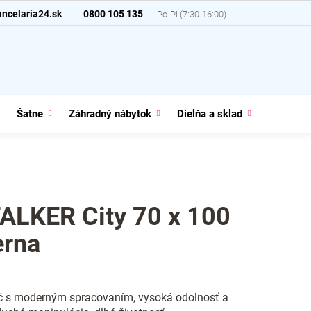
ncelaria24.sk
0800 105 135
Šatne
Záhradný nábytok
Dielňa a sklad
Domácno
ALKER City 70 x 100
erna
č s moderným spracovaním, vysoká odolnosť a