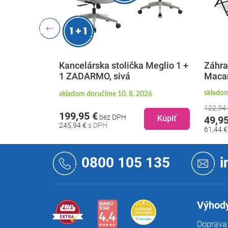
-50%
ička Meglio 1 +
Záhradný balkónový set
á
Macario - 2 miesta, čierna
K
skladom doručíme 10. 8. 2026
sk
 8. 2026
122,94 €
24
Kúpiť
Kúpiť
49,95 €
1
bez DPH
61,44 €
1
Z
á
0800 105 135
i
p
ä
t
i
Výhody
e
Doprava 