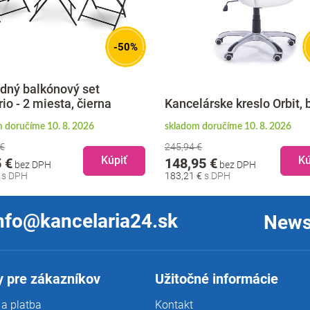
-25%
Konferenčný stolík Pl
ancelárske kreslo Orbit, biela
mramor / orech
ladom doručíme 10. 8. 2026
na objednávku doručíme do 1
5,94 €
199,95 €
bez DPH
Kúpiť
48,95 €
bez DPH
245,94 €
83,21 €
nfo@kancelaria24.sk
News
 pre zákazníkov
Užitočné informácie
a platba
Kontakt