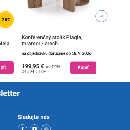
-23%
agia,
Jedálenská stolička Erich,
WINDTA
béžová / buk
strieb
skladom doručíme 10. 8. 2026
8. 9. 2026
skladom 
92,19 €
229,9
Kúpiť
Kúpiť
57,45 €
bez DPH
282,84 
70,66 €
letter
Sledujte nás