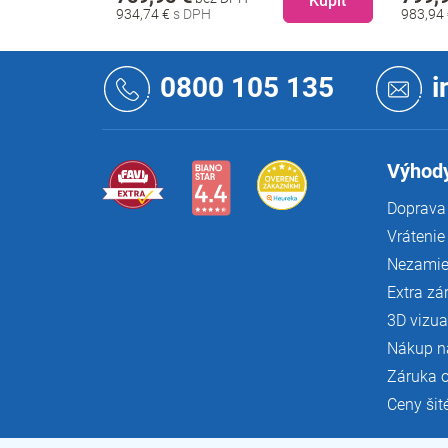
Kúpiť
Kúpiť
983,94 €
996,24
Z
á
0800 105 135
i
p
ä
t
i
Výhody
e
Doprava 
Vrátenie
Nezamie
Extra zá
3D vizua
Nákup n
Záruka 
Ceny šit