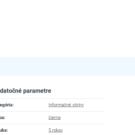
datočné parametre
egória
:
Informačné vitríny
ba
:
čierna
uka
:
5 rokov