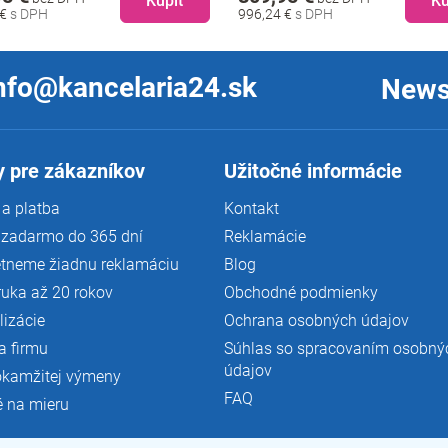
Kúpiť
Kú
 €
953,19 €
nfo@kancelaria24.sk
News
 pre zákazníkov
Užitočné informácie
a platba
Kontakt
 zadarmo do 365 dní
Reklamácie
tneme žiadnu reklamáciu
Blog
ruka až 20 rokov
Obchodné podmienky
lizácie
Ochrana osobných údajov
a firmu
Súhlas so spracovaním osobný
údajov
okamžitej výmeny
FAQ
é na mieru