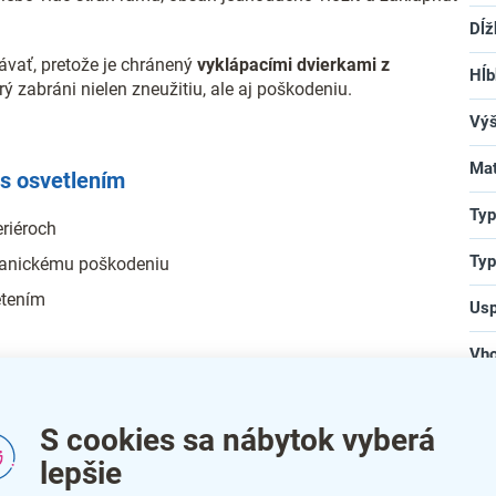
Dĺž
vať, pretože je chránený
vyklápacími dvierkami z
Hĺb
rý zabráni nielen zneužitiu, ale aj poškodeniu.
Vý
Mat
 s osvetlením
Typ
eriéroch
Typ
hanickému poškodeniu
etením
Usp
Vho
a vstavaný zámok
Typ
S cookies sa nábytok vyberá
Zá
lepšie
bar