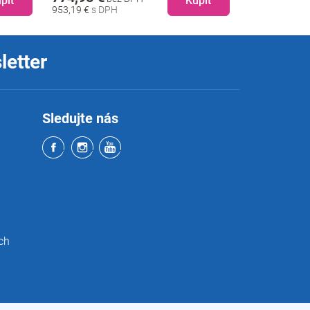
piť
Kúpiť
1 014,69 €
2 004,84 €
letter
Sledujte nás
ch