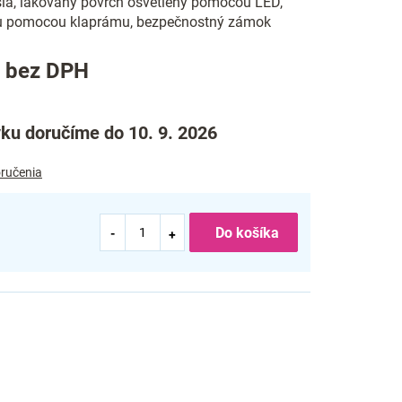
sia, lakovaný povrch osvetlený pomocou LED,
 pomocou klaprámu, bezpečnostný zámok
5 bez DPH
ku doručíme do 10. 9. 2026
ručenia
Do košíka