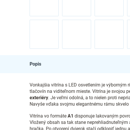
Popis
Vonkajšia vitrína s LED osvetlením je výborným r
tlačovín na viditeľnom mieste. Vitrína je svojou
exteriéry
. Je veľmi odolná, a to nielen proti ne
Navyše vďaka svojmu elegantnému rámu skvelo 
Vitrína vo formáte
A1
disponuje lakovaným povrc
Vložený obsah sa tak stane neprehliadnuteľným 
hračka. Po otvorení dvierok stačí odklopiť jednu