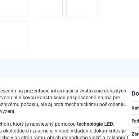
iešením na prezentáciu informácií či vystavenie dôležitých
Do
 pevnou hliníkovou konštrukciou prispôsobená najmä pre
priaznivému počasiu, ale aj proti mechanickému poškodeniu.
Kat
vyzerá.
Far
hom, ktorý je nasvietený pomocou
technológie LED.
a okoloidúcich zaujme aj v noci. Vkladanie dokumentov je
Zár
 alebo viac strán rámu, obsah jednoducho vložiť a zaklapnúť