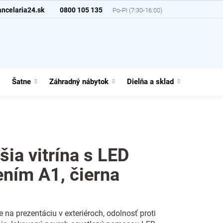
ncelaria24.sk
0800 105 135
Šatne
Záhradný nábytok
Dielňa a sklad
Domácno
šia vitrína s LED
ením A1, čierna
e na prezentáciu v exteriéroch, odolnosť proti