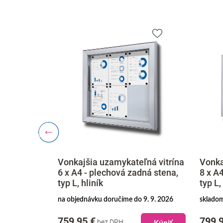
ľná vitrína
Vonkajšia uzamykateľná vitrína
Vonka
dná stena,
8 x A4 - plechová zadná stena,
9 x A
typ L, hliník
typ L,
9. 9. 2026
skladom doručíme do 12. 8. 2026
skladom
799,95 €
809,
bez DPH