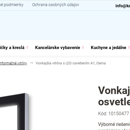
é podmienky
Ochrana osobných údajov
Kontakt
info@ka
ičky a kreslá
Kancelárske vybavenie
Kuchyne a jedálne
Informačné vitríny
Vonkajšia vitrína s LED osvetlením A1, čierna
Vonkaj
osvetl
Kód:
10150477
Výborné riešeni