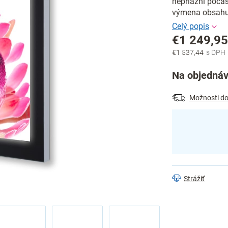
nepriazni poča
výmena obsahu
€1 249,9
€1 537,44
Jednotková
cena:
Na objednáv
Možnosti do
Strážiť