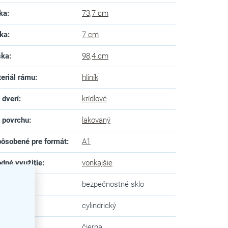
ka
:
73,7 cm
ka
:
7 cm
ška
:
98,4 cm
eriál rámu
:
hliník
 dverí
:
krídlové
 povrchu
:
lakovaný
ôsobené pre formát
:
A1
dné využitie
:
vonkajšie
 skla
:
bezpečnostné sklo
mok
:
cylindrický
va
:
čierna