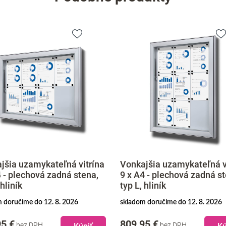
jšia uzamykateľná vitrína
Vonkajšia uzamykateľná v
4 - plechová zadná stena,
12 x A4 - plechová zadná 
 hliník
typ L, hliník
 doručíme do 12. 8. 2026
skladom doručíme do 12. 8. 2026
95 €
774,95 €
bez DPH
bez DPH