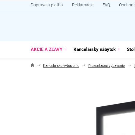
Prejsť
Doprava a platba
Reklamácie
FAQ
Obchodn
na
obsah
AKCIE A ZĽAVY
Kancelársky nábytok
Stol
Kancelárske vybavenie
Prezentačné vybavenie