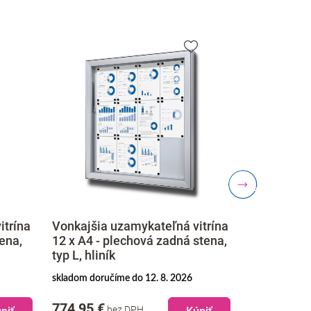
itrína
Vonkajšia uzamykateľná vitrína
Vonkajšia v
stena,
15 x A4 - plechová zadná stena,
osvetlením
typ L, hliník
na objednávku doručíme do 9. 9. 2026
skladom doruč
824,95 €
1 629,95 
bez DPH