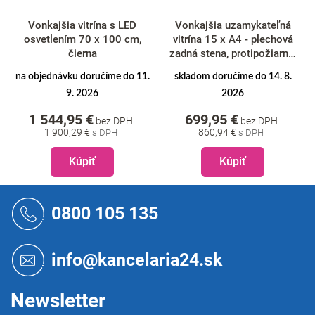
Vonkajšia uzamykateľná
Vonkajšia uzamykateľná
vitrína 15 x A4 - plechová
vitrína 6 x A4 - plechová
zadná stena, protipožiarna,
zadná stena, typ L, hliník
typ T, hliník
.
skladom doručíme do 14. 8.
na objednávku doručíme do 11.
2026
9. 2026
699,95 €
759,95 €
bez DPH
bez DPH
860,94 €
934,74 €
Kúpiť
Kúpiť
Z
á
0800 105 135
p
ä
t
info@kancelaria24.sk
i
e
Newsletter