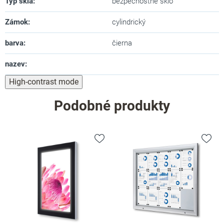
Typ skla
:
bezpečnostné sklo
Zámok
:
cylindrický
barva
:
čierna
nazev
:
High-contrast mode
Podobné produkty