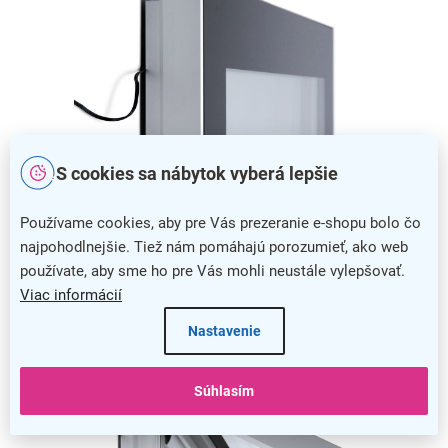
S cookies sa nábytok vyberá lepšie
Používame cookies, aby pre Vás prezeranie e-shopu bolo čo
Moderná konštrukcia
najpohodlnejšie. Tiež nám pomáhajú porozumieť, ako web
používate, aby sme ho pre Vás mohli neustále vylepšovať.
Elegantný rám je vyrobený z pevného hliníka, ktorý je veľmi
Viac informácií
odolný a okrem toho, že dobre vyzerá, spoľahlivo ochráni
prezentovaný obsah.
Nastavenie
Súhlasím