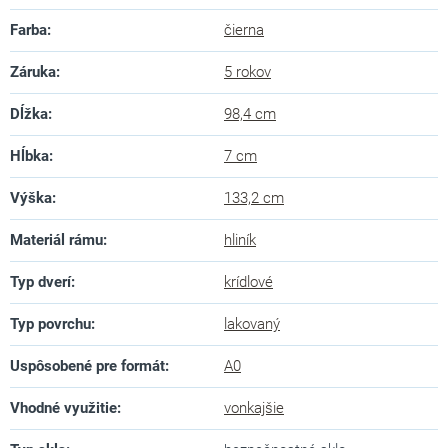
Farba
:
čierna
Záruka
:
5 rokov
Dĺžka
:
98,4 cm
Hĺbka
:
7 cm
Výška
:
133,2 cm
Materiál rámu
:
hliník
Typ dverí
:
krídlové
Typ povrchu
:
lakovaný
Uspôsobené pre formát
:
A0
Vhodné využitie
:
vonkajšie