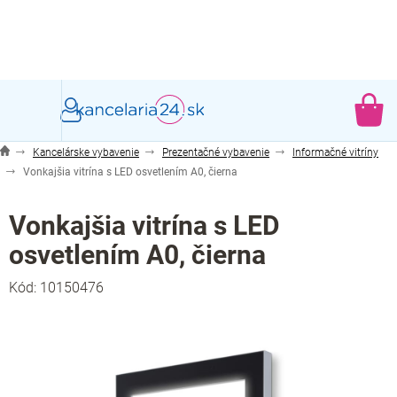
Prejsť
na
obsah
NÁ
KO
Kancelárske vybavenie
Prezentačné vybavenie
Informačné vitríny
Vonkajšia vitrína s LED osvetlením A0, čierna
Vonkajšia vitrína s LED
osvetlením A0, čierna
Kód:
10150476