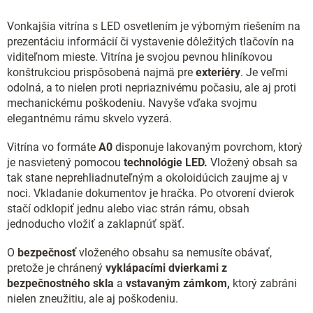
Vonkajšia vitrína s LED osvetlením je výborným riešením na
prezentáciu informácií či vystavenie dôležitých tlačovín na
viditeľnom mieste. Vitrína je svojou pevnou hliníkovou
konštrukciou prispôsobená najmä pre
exteriéry
. Je veľmi
odolná, a to nielen proti nepriaznivému počasiu, ale aj proti
mechanickému poškodeniu. Navyše vďaka svojmu
elegantnému rámu skvelo vyzerá.
Vitrína vo formáte
A0
disponuje lakovaným povrchom, ktorý
je nasvietený pomocou
technológie LED.
Vložený obsah sa
tak stane neprehliadnuteľným a okoloidúcich zaujme aj v
noci. Vkladanie dokumentov je hračka. Po otvorení dvierok
stačí odklopiť jednu alebo viac strán rámu, obsah
jednoducho vložiť a zaklapnúť späť.
O
bezpečnosť
vloženého obsahu sa nemusíte obávať,
pretože je chránený
vyklápacími dvierkami z
bezpečnostného skla
a
vstavaným zámkom,
ktorý zabráni
nielen zneužitiu, ale aj poškodeniu.