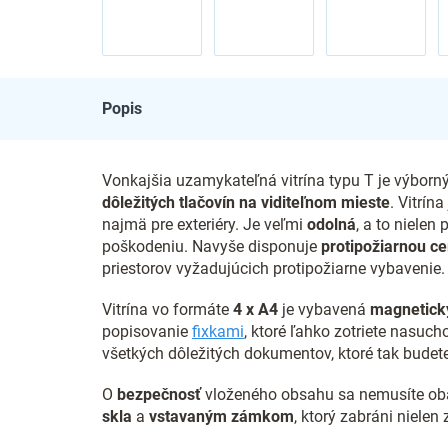
Popis
Vonkajšia uzamykateľná vitrína typu T je výborn
dôležitých tlačovín na viditeľnom mieste
. Vitrín
najmä pre exteriéry. Je veľmi
odolná
, a to nielen
poškodeniu.
Navyše disponuje
protipožiarnou ce
priestorov vyžadujúcich protipožiarne vybavenie.
Vitrína vo formáte
4 x
A4
je vybavená
magnetick
popisovanie
fixkami
, ktoré ľahko zotriete nasuc
všetkých dôležitých dokumentov, ktoré tak budete
O
bezpečnosť
vloženého obsahu sa nemusíte obá
skla
a
vstavaným zámkom
, ktorý zabráni nielen 