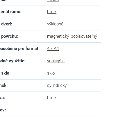
eriál rámu
:
hliník
 dverí
:
výklopné
 povrchu
:
magnetický
,
popisovateľný
ôsobené pre formát
:
4 x A4
dné využitie
:
vonkajšie
 skla
:
sklo
mok
:
cylindrický
va
:
hliník
zev
: