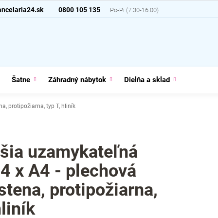
ncelaria24.sk
0800 105 135
Šatne
Záhradný nábytok
Dielňa a sklad
Domácno
, protipožiarna, typ T, hliník
šia uzamykateľná
 4 x A4 - plechová
stena, protipožiarna,
hliník