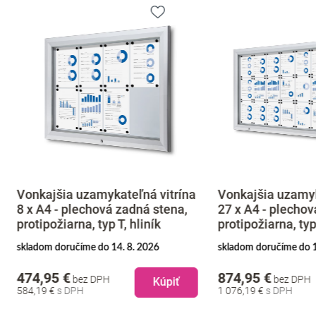
jšia uzamykateľná vitrína
Vonkajšia uzamykateľná v
4 - plechová zadná stena,
27 x A4 - plechová zadná 
ožiarna, typ T, hliník
protipožiarna, typ T, hliník
 doručíme do 14. 8. 2026
skladom doručíme do 14. 8. 2026
95 €
874,95 €
bez DPH
bez DPH
Kúpiť
Kú
 €
1 076,19 €