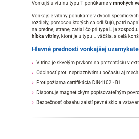
Vonkajšiu vitrínu typu T ponúkame
v mnohých ve
Vonkajšie vitríny ponúkame v dvoch špecifických v
rozdiely, pomocou ktorých sa odlišujú, patrí napr
na prednej strane, zatiaľ čo pri type L je zospo
hĺbka vitríny
, ktorá je u typu L väčšia, a celá k
Hlavné prednosti vonkajšej uzamykateľ
Vitrína je skvelým prvkom na prezentáciu v ext
Odolnosť proti nepriaznivému počasiu aj mec
Protipožiarna certifikácia DIN4102 - B1
Disponuje magnetickým popisovateľným pov
Bezpečnosť obsahu zaistí pevné sklo a vstav