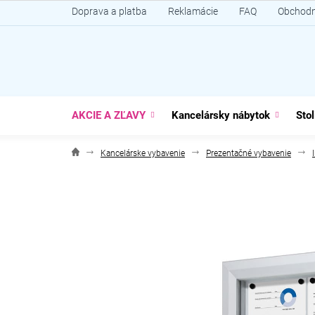
Prejsť
Doprava a platba
Reklamácie
FAQ
Obchodn
na
obsah
AKCIE A ZĽAVY
Kancelársky nábytok
Stol
Kancelárske vybavenie
Prezentačné vybavenie