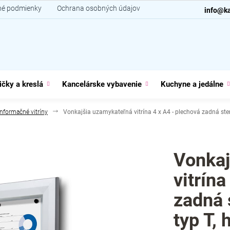
é podmienky
Ochrana osobných údajov
Kontakt
info@ka
ičky a kreslá
Kancelárske vybavenie
Kuchyne a jedálne
Informačné vitríny
Vonkajšia uzamykateľná vitrína 4 x A4 - plechová zadná stena
Vonkaj
vitrína
zadná 
typ T, 