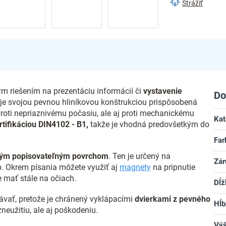
Strážiť
ým riešením na prezentáciu informácií či
vystavenie
Do
a je svojou pevnou hliníkovou konštrukciou prispôsobená
 proti nepriaznivému počasiu, ale aj proti mechanickému
Kat
rtifikáciou DIN4102 - B1,
takže je vhodná predovšetkým do
Far
ým popisovateľným povrchom
. Ten je určený na
Zár
ho. Okrem písania môžete využiť aj
magnety
na pripnutie
 mať stále na očiach.
Dĺž
vať, pretože je chránený vyklápacími
dvierkami z pevného
Hĺb
zneužitiu, ale aj poškodeniu.
Vý