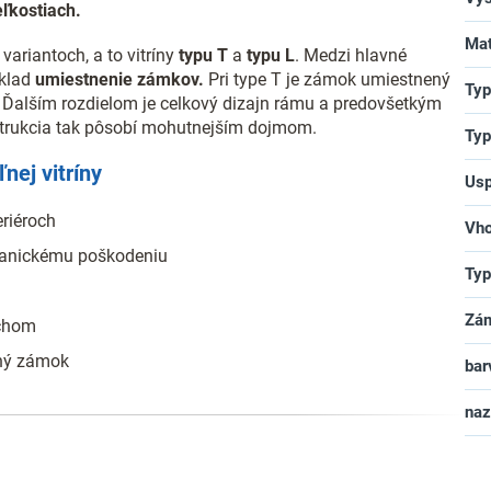
ľkostiach.
Mat
ariantoch, a to vitríny
typu T
a
typu L
. Medzi hlavné
íklad
umiestnenie zámkov.
Pri type T je zámok umiestnený
Typ
du. Ďalším rozdielom je celkový dizajn rámu a predovšetkým
onštrukcia tak pôsobí mohutnejším dojmom.
Typ
nej vitríny
Usp
eriéroch
Vho
hanickému poškodeniu
Typ
Zá
rchom
aný zámok
bar
na