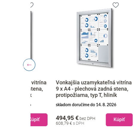
ľná vitrína
Vonkajšia uzamykateľná vitrína
Vonka
dná stena,
9 x A4 - plechová zadná stena,
8 x A
liník
protipožiarna, typ T, hliník
protip
. 2026
skladom doručíme do 14. 8. 2026
skladom
494,95 €
474,
bez DPH
Kúpiť
Kúpiť
608,79 €
584,19