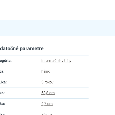
datočné parametre
egória
:
Informačné vitríny
ba
:
hliník
uka
:
5 rokov
ka
:
58,8 cm
ka
:
4,7 cm
ška
:
76 cm