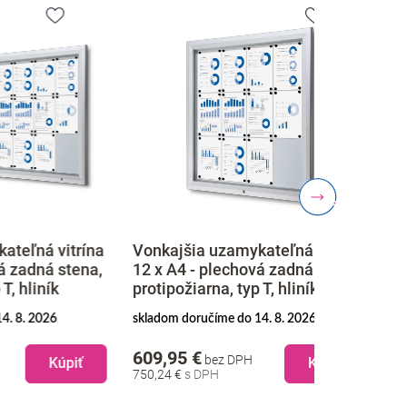
itrína
Vonkajšia uzamykateľná vitrína
Vonkajšia 
stena,
12 x A4 - plechová zadná stena,
18 x A4 - 
protipožiarna, typ T, hliník
protipožiarn
skladom doručíme do 14. 8. 2026
skladom doruč
609,95 €
799,95 €
bez DPH
b
piť
Kúpiť
750,24 €
983,94 €