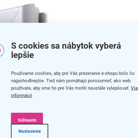
S cookies sa nábytok vyberá
lepšie
Používame cookies, aby pre Vás prezeranie e-shopu bolo čo
najpohodlnejšie. Tiež nám pomáhajú porozumieť, ako web
používate, aby sme ho pre Vás mohli neustále vylepšovať.
Via
informácií
eľmi odolný a spoľahlivo tak ochráni prezentovaný obsah.
Súhlasím
Nastavenie