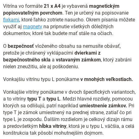
Vitrína vo formáte
21 x
A4
je vybavená
magnetickým
popisovateľným povrchom
. Ten je určený na popisovanie
fixkami
, ktoré ľahko zotriete nasucho. Okrem písania môžete
využiť aj
magnety
na pripnutie všetkých dôležitých
dokumentov, ktoré tak budete mať stále na očiach.
O
bezpečnosť
vloženého obsahu sa nemusíte obávať,
pretože je chránený vyklápacími
dvierkami z
bezpečnostného skla
a
vstavaným zámkom
, ktorý zabráni
nielen zneužitiu, ale aj poškodeniu.
Vonkajšiu vitrínu typu L ponúkame
v mnohých veľkostiach.
Vonkajšie vitríny ponúkame v dvoch špecifických variantoch,
a to vitríny
typu T
a
typu L
. Medzi hlavné rozdiely, pomocou
ktorých sa odlišujú, patrí napríklad
umiestnenie zámkov.
Pri
type T je zámok umiestnený na prednej strane, zatiaľ čo pri
type L je zospodu. Ďalším rozdielom je celkový dizajn rámu
a predovšetkým
hĺbka vitríny
, ktorá je u typu L väčšia, a celá
konštrukcia tak pôsobí mohutnejším dojmom.