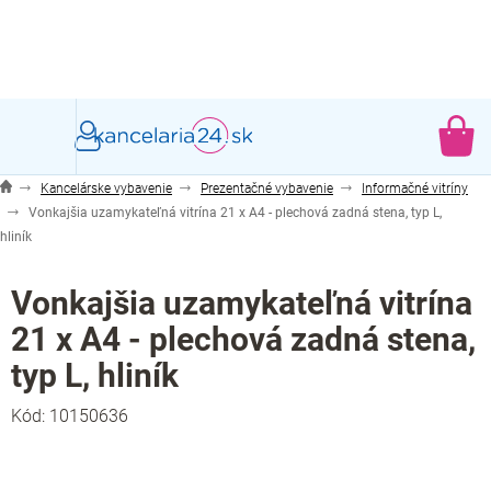
Prejsť
na
obsah
NÁ
KO
Kancelárske vybavenie
Prezentačné vybavenie
Informačné vitríny
Vonkajšia uzamykateľná vitrína 21 x A4 - plechová zadná stena, typ L,
hliník
Vonkajšia uzamykateľná vitrína
21 x A4 - plechová zadná stena,
typ L, hliník
Kód:
10150636