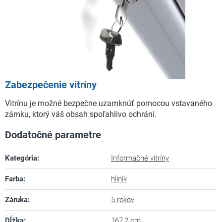
Zabezpečenie vitríny
Vitrínu je možné bezpečne uzamknúť pomocou vstavaného
zámku, ktorý váš obsah spoľahlivo ochráni.
Dodatočné parametre
Kategória
:
Informačné vitríny
Farba
:
hliník
Záruka
:
5 rokov
Dĺžka
:
167,2 cm