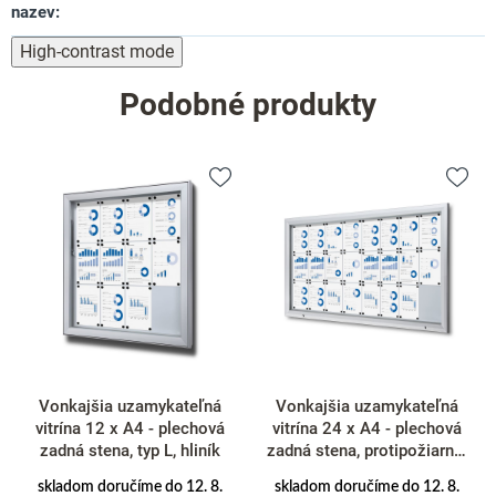
nazev
:
High-contrast mode
Podobné produkty
Vonkajšia uzamykateľná
Vonkajšia uzamykateľná
vitrína 12 x A4 - plechová
vitrína 24 x A4 - plechová
zadná stena, typ L, hliník
zadná stena, protipožiarna,
typ T, hliník
skladom doručíme do 12. 8.
skladom doručíme do 12. 8.