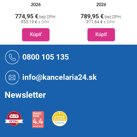
2026
2026
774,95 €
789,95 €
bez DPH
bez DPH
953,19 €
971,64 €
Kúpiť
Kúpiť
Z
á
0800 105 135
p
ä
t
info@kancelaria24.sk
i
e
Newsletter