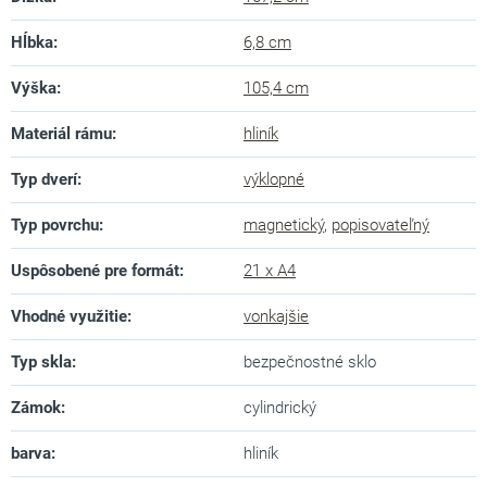
Hĺbka
:
6,8 cm
Výška
:
105,4 cm
Materiál rámu
:
hliník
Typ dverí
:
výklopné
Typ povrchu
:
magnetický
,
popisovateľný
Uspôsobené pre formát
:
21 x A4
Vhodné využitie
:
vonkajšie
Typ skla
:
bezpečnostné sklo
Zámok
:
cylindrický
barva
:
hliník