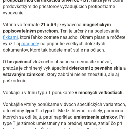
protipožiarnou certifikáciou DIN4102 - B1,
takže je vhodná
predovšetkým do priestorov vyžadujúcich protipožiarne
vybavenie.
Vitrína vo formáte
21 x
A4
je vybavená
magnetickým
popisovateľným povrchom
. Ten je určený na popisovanie
fixkami
, ktoré ľahko zotriete nasucho. Okrem písania môžete
využiť aj
magnety
na pripnutie všetkých dôležitých
dokumentov, ktoré tak budete mať stále na očiach.
O
bezpečnosť
vloženého obsahu sa nemusíte obávať,
pretože je chránený vyklápacími
dvierkami z pevného skla
a
vstavaným zámkom
, ktorý zabráni nielen zneužitiu, ale aj
poškodeniu.
Vonkajšiu vitrínu typu T ponúkame
v mnohých veľkostiach.
Vonkajšie vitríny ponúkame v dvoch špecifických variantoch,
a to vitríny
typu T
a
typu L
. Medzi hlavné rozdiely, pomocou
ktorých sa odlišujú, patrí napríklad
umiestnenie zámkov.
Pri
type T je zámok umiestnený na prednej strane, zatiaľ čo pri