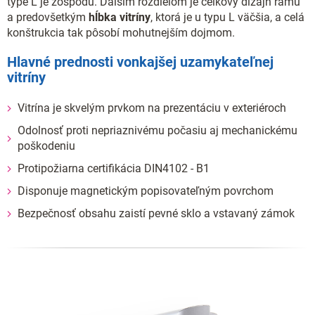
type L je zospodu. Ďalším rozdielom je celkový dizajn rámu
a predovšetkým
hĺbka vitríny
, ktorá je u typu L väčšia, a celá
konštrukcia tak pôsobí mohutnejším dojmom.
Hlavné prednosti vonkajšej uzamykateľnej
vitríny
Vitrína je skvelým prvkom na prezentáciu v exteriéroch
Odolnosť proti nepriaznivému počasiu aj mechanickému
poškodeniu
Protipožiarna certifikácia DIN4102 - B1
Disponuje magnetickým popisovateľným povrchom
Bezpečnosť obsahu zaistí pevné sklo a vstavaný zámok