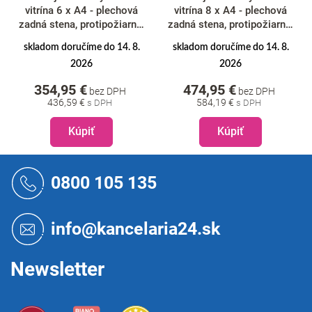
vitrína 6 x A4 - plechová
vitrína 8 x A4 - plechová
zadná stena, protipožiarna,
zadná stena, protipožiarna,
typ T, hliník
typ T, hliník
skladom doručíme do 14. 8.
skladom doručíme do 14. 8.
2026
2026
354,95 €
474,95 €
bez DPH
bez DPH
436,59 €
584,19 €
Kúpiť
Kúpiť
Z
á
0800 105 135
p
ä
t
info@kancelaria24.sk
i
e
Newsletter