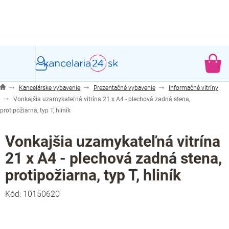
Prejsť
na
obsah
NÁ
KO
Kancelárske vybavenie
Prezentačné vybavenie
Informačné vitríny
Vonkajšia uzamykateľná vitrína 21 x A4 - plechová zadná stena,
protipožiarna, typ T, hliník
Vonkajšia uzamykateľná vitrína
21 x A4 - plechová zadná stena,
protipožiarna, typ T, hliník
Kód:
10150620