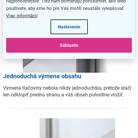
najpohodlnejšie. Tiež nám pomáhajú porozumieť, ako web
používate, aby sme ho pre Vás mohli neustále vylepšovať.
Viac informácií
Nastavenie
Súhlasím
Jednoduchá výmena obsahu
Výmena tlačoviny nebola nikdy jednoduchšia, pretože stačí
len odklopiť prednú stranu a váš obsah pohodlne vložiť.