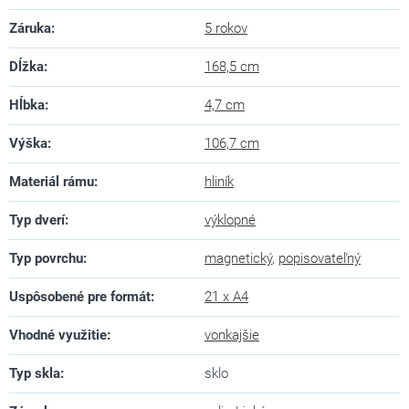
Záruka
:
5 rokov
Dĺžka
:
168,5 cm
Hĺbka
:
4,7 cm
Výška
:
106,7 cm
Materiál rámu
:
hliník
Typ dverí
:
výklopné
Typ povrchu
:
magnetický
,
popisovateľný
Uspôsobené pre formát
:
21 x A4
Vhodné využitie
:
vonkajšie
Typ skla
:
sklo