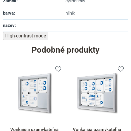
Zámok
:
cylindrický
barva
:
hliník
nazev
:
High-contrast mode
Podobné produkty
Vonkajšia uzamykateľná
Vonkajšia uzamykateľná