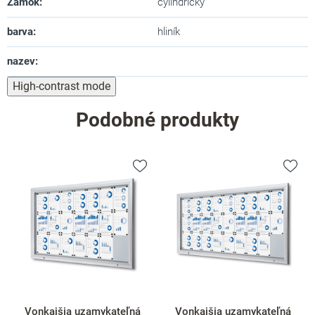
Zámok
:
cylindrický
barva
:
hliník
nazev
:
High-contrast mode
Podobné produkty
Vonkajšia uzamykateľná
Vonkajšia uzamykateľná