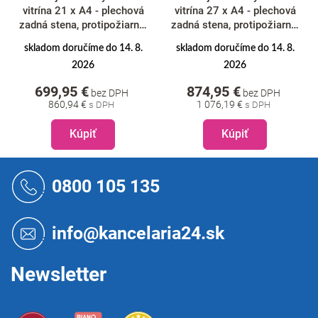
vitrína 21 x A4 - plechová
vitrína 27 x A4 - plechová
zadná stena, protipožiarna,
zadná stena, protipožiarna,
typ T, hliník
typ T, hliník
skladom doručíme do 14. 8.
skladom doručíme do 14. 8.
2026
2026
699,95 €
874,95 €
bez DPH
bez DPH
860,94 €
1 076,19 €
Kúpiť
Kúpiť
Z
á
0800 105 135
p
ä
t
info@kancelaria24.sk
i
e
Newsletter