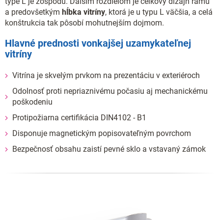
type L je zospodu. Ďalším rozdielom je celkový dizajn rámu
a predovšetkým
hĺbka vitríny
, ktorá je u typu L väčšia, a celá
konštrukcia tak pôsobí mohutnejším dojmom.
Hlavné prednosti vonkajšej uzamykateľnej
vitríny
Vitrína je skvelým prvkom na prezentáciu v exteriéroch
Odolnosť proti nepriaznivému počasiu aj mechanickému
poškodeniu
Protipožiarna certifikácia DIN4102 - B1
Disponuje magnetickým popisovateľným povrchom
Bezpečnosť obsahu zaistí pevné sklo a vstavaný zámok