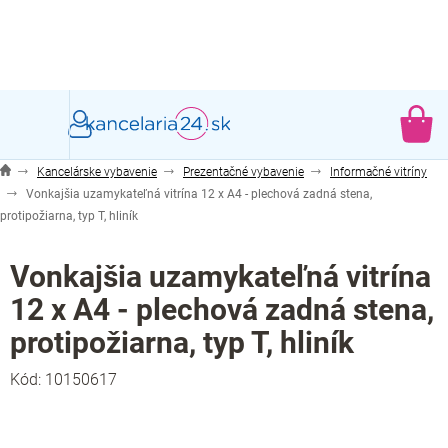
Prejsť
na
obsah
NÁ
KO
Kancelárske vybavenie
Prezentačné vybavenie
Informačné vitríny
Vonkajšia uzamykateľná vitrína 12 x A4 - plechová zadná stena,
protipožiarna, typ T, hliník
Vonkajšia uzamykateľná vitrína
12 x A4 - plechová zadná stena,
protipožiarna, typ T, hliník
Kód:
10150617