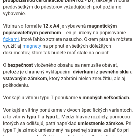
protipožiarnou certifikáciou DIN4102 - B1,
takže je vhodná
predovšetkým do priestorov vyžadujúcich protipožiarne
vybavenie.
Vitrína vo formáte
12 x
A4
je vybavená
magnetickým
popisovateľným povrchom
. Ten je určený na popisovanie
fixkami
, ktoré ľahko zotriete nasucho. Okrem písania môžete
využiť aj
magnety
na pripnutie všetkých dôležitých
dokumentov, ktoré tak budete mať stále na očiach.
O
bezpečnosť
vloženého obsahu sa nemusíte obávať,
pretože je chránený vyklápacími
dvierkami z pevného skla
a
vstavaným zámkom
, ktorý zabráni nielen zneužitiu, ale aj
poškodeniu.
Vonkajšiu vitrínu typu T ponúkame
v mnohých veľkostiach.
Vonkajšie vitríny ponúkame v dvoch špecifických variantoch,
a to vitríny
typu T
a
typu L
. Medzi hlavné rozdiely, pomocou
ktorých sa odlišujú, patrí napríklad
umiestnenie zámkov.
Pri
type T je zámok umiestnený na prednej strane, zatiaľ čo pri