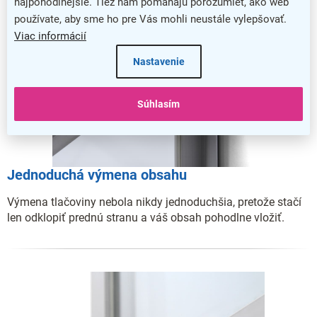
najpohodlnejšie. Tiež nám pomáhajú porozumieť, ako web
používate, aby sme ho pre Vás mohli neustále vylepšovať.
Viac informácií
Nastavenie
Súhlasím
Jednoduchá výmena obsahu
Výmena tlačoviny nebola nikdy jednoduchšia, pretože stačí
len odklopiť prednú stranu a váš obsah pohodlne vložiť.