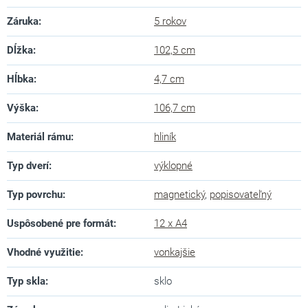
Záruka
:
5 rokov
Dĺžka
:
102,5 cm
Hĺbka
:
4,7 cm
Výška
:
106,7 cm
Materiál rámu
:
hliník
Typ dverí
:
výklopné
Typ povrchu
:
magnetický
,
popisovateľný
Uspôsobené pre formát
:
12 x A4
Vhodné využitie
:
vonkajšie
Typ skla
:
sklo