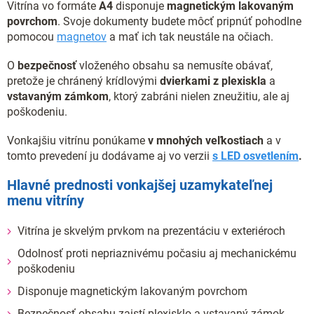
Vitrína vo formáte
A4
disponuje
magnetickým lakovaným
povrchom
. Svoje dokumenty budete môcť pripnúť pohodlne
pomocou
magnetov
a mať ich tak neustále na očiach.
O
bezpečnosť
vloženého obsahu sa nemusíte obávať,
pretože je chránený krídlovými
dvierkami z plexiskla
a
vstavaným zámkom
, ktorý zabráni nielen zneužitiu, ale aj
poškodeniu.
Vonkajšiu vitrínu ponúkame
v mnohých veľkostiach
a v
tomto prevedení ju dodávame aj vo verzii
s LED osvetlením
.
Hlavné prednosti vonkajšej uzamykateľnej
menu vitríny
Vitrína je skvelým prvkom na prezentáciu v exteriéroch
Odolnosť proti nepriaznivému počasiu aj mechanickému
poškodeniu
Disponuje magnetickým lakovaným povrchom
Bezpečnosť obsahu zaistí plexisklo a vstavaný zámok