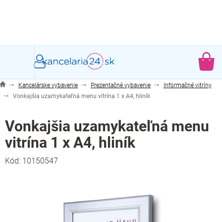
Prejsť
na
obsah
NÁ
KO
Kancelárske vybavenie
Prezentačné vybavenie
Informačné vitríny
Vonkajšia uzamykateľná menu vitrína 1 x A4, hliník
Vonkajšia uzamykateľná menu
vitrína 1 x A4, hliník
Kód:
10150547