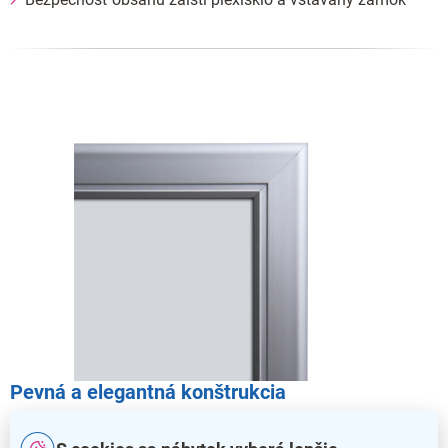
Pevná a elegantná konštrukcia
Ultratenký rám je veľmi odolný a spoľahlivo tak ochráni