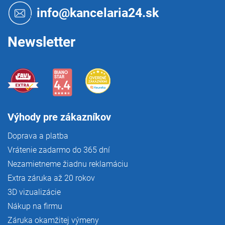
t
info@kancelaria24.sk
i
e
Newsletter
Výhody pre zákazníkov
Doprava a platba
Vrátenie zadarmo do 365 dní
Nezamietneme žiadnu reklamáciu
Extra záruka až 20 rokov
3D vizualizácie
Nákup na firmu
Záruka okamžitej výmeny