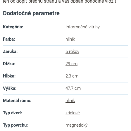
len odklopiť prednú stranu a váš obsah pohodlne vložiť.
Dodatočné parametre
Kategória
:
Informačné vitríny
Farba
:
hliník
Záruka
:
5 rokov
Dĺžka
:
29 cm
Hĺbka
:
2,3 cm
Výška
:
47,7 cm
Materiál rámu
:
hliník
Typ dverí
:
krídlové
Typ povrchu
:
magnetický