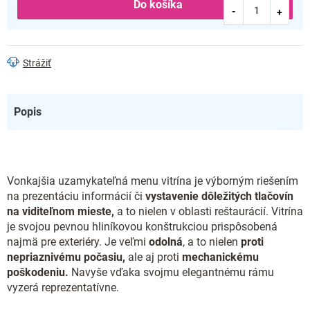
Do košíka
Strážiť
Popis
Vonkajšia uzamykateľná menu vitrína je výborným riešením
na prezentáciu informácií či
vystavenie dôležitých tlačovín
na viditeľnom mieste,
a to nielen v oblasti reštaurácií. Vitrína
je svojou pevnou hliníkovou konštrukciou prispôsobená
najmä pre exteriéry. Je veľmi
odolná
, a to nielen
proti
nepriaznivému počasiu,
ale aj proti
mechanickému
poškodeniu.
Navyše vďaka svojmu elegantnému rámu
vyzerá reprezentatívne.