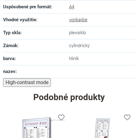
Uspôsobené pre formát
:
A4
Vhodné využitie
:
vonkajšie
Typ skla
:
plexisklo
Zámok
:
cylindrický
barva
:
hliník
nazev
:
High-contrast mode
Podobné produkty