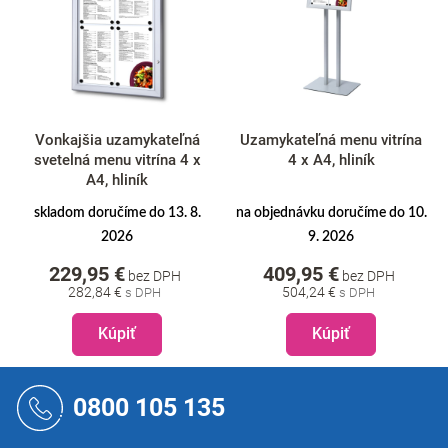
Vonkajšia uzamykateľná
Uzamykateľná menu vitrína
svetelná menu vitrína 4 x
4 x A4, hliník
A4, hliník
skladom doručíme do 13. 8.
na objednávku doručíme do 10.
2026
9. 2026
229,95 €
409,95 €
bez DPH
bez DPH
282,84 €
504,24 €
Kúpiť
Kúpiť
Z
á
0800 105 135
p
ä