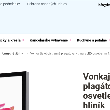
é podmienky
Ochrana osobných údajov
Kontakt
info@ka
ičky a kreslá
Kancelárske vybavenie
Kuchyne a jedálne
Informačné vitríny
Vonkajšia obojstranná plagátová vitrína s LED osvetlením 12
Vonkaj
plagát
osvetl
hliník