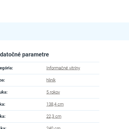
datočné parametre
egória
:
Informačné vitríny
ba
:
hliník
uka
:
5 rokov
ka
:
138,4 cm
ka
:
22,3 cm
ška
:
240 cm