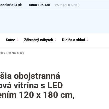
ncelaria24.sk
0800 105 135
Šatne
Záhradný nábytok
Dielňa a sklad
Domácno
0 x 180 cm, hliník
šia obojstranná
ová vitrína s LED
ením 120 x 180 cm,