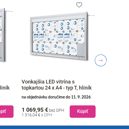
Vonkajšia LED vitrína s
Vonkajšia L
liník
topkartou 24 x A4 - typ T, hliník
topkartou 6 
na objednávku doručíme do 11. 9. 2026
skladom doruč
1 069,95 €
599,95 €
bez DPH
b
piť
Kúpiť
1 316,04 €
737,94 €