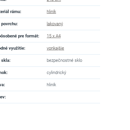
eriál rámu
:
hliník
 povrchu
:
lakovaný
ôsobené pre formát
:
15 x A4
dné využitie
:
vonkajšie
 skla
:
bezpečnostné sklo
mok
:
cylindrický
va
:
hliník
zev
: