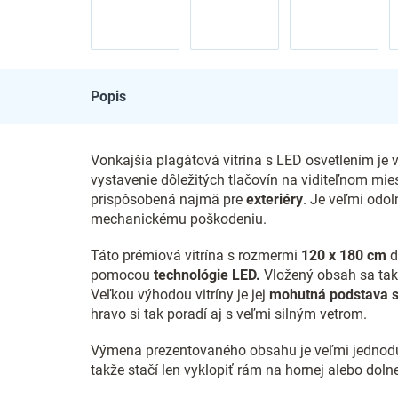
Popis
Vonkajšia plagátová vitrína s LED osvetlením je
vystavenie dôležitých tlačovín na viditeľnom mies
prispôsobená najmä pre
exteriéry
. Je veľmi odol
mechanickému poškodeniu.
Táto prémiová vitrína s rozmermi
120 x 180 cm
d
pomocou
technológie LED.
Vložený obsah sa tak 
Veľkou výhodou vitríny je jej
mohutná podstava s
hravo si tak poradí aj s veľmi silným vetrom.
Výmena prezentovaného obsahu je veľmi jednoduc
takže stačí len vyklopiť rám na hornej alebo doln