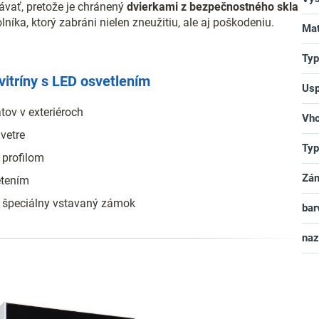
vať, pretože je chránený
dvierkami z bezpečnostného skla
lníka, ktorý zabráni nielen zneužitiu, ale aj poškodeniu.
Mat
Typ
vitríny s LED osvetlením
Usp
tov v exteriéroch
Vho
 vetre
Typ
profilom
Zá
etením
a špeciálny vstavaný zámok
bar
na