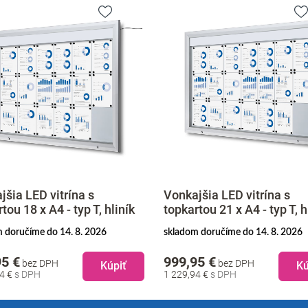
jšia LED vitrína s
Vonkajšia LED vitrína s
tou 18 x A4 - typ T, hliník
topkartou 21 x A4 - typ T, h
 doručíme do 14. 8. 2026
skladom doručíme do 14. 8. 2026
95 €
999,95 €
bez DPH
bez DPH
Kúpiť
Kú
54 €
1 229,94 €