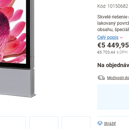
Kód:
10150682
Skvelé riešenie 
lakovaný povrc
obsahu, špeciá
€5 449,9
€6 703,44
Jednotková
cena:
Na objednáv
Možnosti do
Strážiť