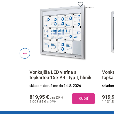
 s
Vonkajšia LED vitrína s
Vonka
p T, hliník
topkartou 15 x A4 - typ T, hliník
topkar
. 2026
skladom doručíme do 14. 8. 2026
skladom
819,95 €
919,
bez DPH
Kúpiť
Kúpiť
1 008,54 €
1 131,
Z