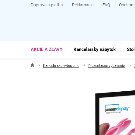
Prejsť
Doprava a platba
Reklamácie
FAQ
Obchodn
na
obsah
AKCIE A ZĽAVY
Kancelársky nábytok
Stol
Kancelárske vybavenie
Prezentačné vybavenie