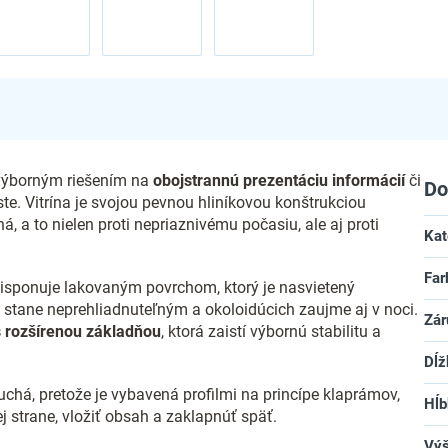
 výborným riešením na
obojstrannú prezentáciu informácií
či
Do
te. Vitrína je svojou pevnou hliníkovou konštrukciou
ná, a to nielen proti nepriaznivému počasiu, ale aj proti
Kat
Far
isponuje lakovaným povrchom, ktorý je nasvietený
stane neprehliadnuteľným a okoloidúcich zaujme aj v noci.
Zár
 rozšírenou základňou
, ktorá zaistí výbornú stabilitu a
Dĺž
há, pretože je vybavená profilmi na princípe klaprámov,
Hĺb
ej strane, vložiť obsah a zaklapnúť späť.
Vý