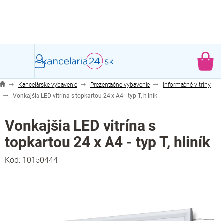
Prejsť
na
obsah
NÁ
KO
Kancelárske vybavenie
Prezentačné vybavenie
Informačné vitríny
Vonkajšia LED vitrína s topkartou 24 x A4 - typ T, hliník
Vonkajšia LED vitrína s
topkartou 24 x A4 - typ T, hliník
Kód:
10150444