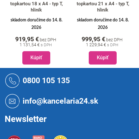
topkartou 18 x A4 - typ T,
topkartou 21 x A4 - typ T,
hliník
hliník
skladom doručíme do 14. 8.
skladom doručíme do 14. 8.
2026
2026
919,95 €
999,95 €
bez DPH
bez DPH
1 131,54 €
1 229,94 €
Kúpiť
Kúpiť
Z
á
0800 105 135
p
ä
t
info@kancelaria24.sk
i
e
Newsletter