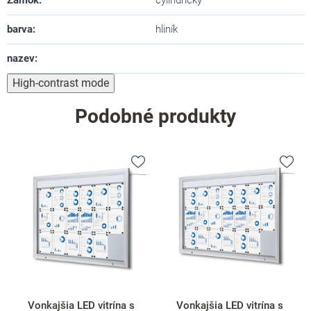
barva
:
hliník
nazev
:
High-contrast mode
Podobné produkty
Vonkajšia LED vitrína s
Vonkajšia LED vitrína s