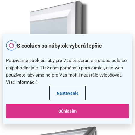
S cookies sa nábytok vyberá lepšie
Používame cookies, aby pre Vás prezeranie e-shopu bolo čo
Pevná konštrukcia
najpohodlnejšie. Tiež nám pomáhajú porozumieť, ako web
Elegantný rám je vyrobený z pevného hliníka, ktorý je veľmi
používate, aby sme ho pre Vás mohli neustále vylepšovať.
odolný a spoľahlivo tak ochráni prezentovaný obsah.
Viac informácií
Navyše vďaka svojej univerzálnej farbe zapadne kamkoľvek.
Nastavenie
Súhlasím