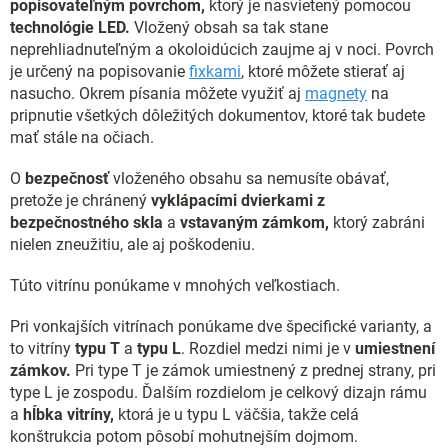
popisovateľným povrchom,
ktorý je nasvietený pomocou
technológie LED.
Vložený obsah sa tak stane
neprehliadnuteľným a okoloidúcich zaujme aj v noci. Povrch
je určený na popisovanie
fixkami
, ktoré môžete stierať aj
nasucho. Okrem písania môžete využiť aj
magnety
na
pripnutie všetkých dôležitých dokumentov, ktoré tak budete
mať stále na očiach.
O
bezpečnosť
vloženého obsahu sa nemusíte obávať,
pretože je chránený
vyklápacími dvierkami z
bezpečnostného skla
a
vstavaným zámkom,
ktorý zabráni
nielen zneužitiu, ale aj poškodeniu.
Túto vitrínu ponúkame v mnohých veľkostiach.
Pri vonkajších vitrínach ponúkame dve špecifické varianty, a
to vitríny
typu T
a
typu L
. Rozdiel medzi nimi je v
umiestnení
zámkov.
Pri type T je zámok umiestnený z prednej strany, pri
type L je zospodu. Ďalším rozdielom je celkový dizajn rámu
a
hĺbka vitríny,
ktorá je u typu L väčšia, takže celá
konštrukcia potom pôsobí mohutnejším dojmom.