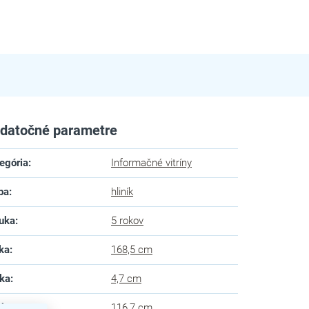
datočné parametre
egória
:
Informačné vitríny
ba
:
hliník
uka
:
5 rokov
ka
:
168,5 cm
ka
:
4,7 cm
ška
:
116,7 cm