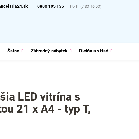
ncelaria24.sk
0800 105 135
Šatne
Záhradný nábytok
Dielňa a sklad
Domácno
šia LED vitrína s
ou 21 x A4 - typ T,