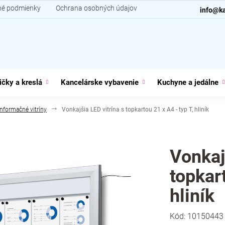
é podmienky
Ochrana osobných údajov
Kontakt
info@ka
ičky a kreslá
Kancelárske vybavenie
Kuchyne a jedálne
Informačné vitríny
Vonkajšia LED vitrína s topkartou 21 x A4 - typ T, hliník
Vonkaj
topkart
hliník
Kód:
10150443