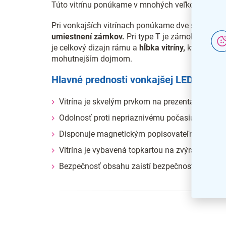
Túto vitrínu ponúkame v mnohých veľkostiach.
Pri vonkajších vitrínach ponúkame dve špecifické v
umiestnení zámkov.
Pri type T je zámok umiestne
je celkový dizajn rámu a
hĺbka vitríny,
ktorá je u 
mohutnejším dojmom.
Hlavné prednosti vonkajšej LED vitríny
Vitrína je skvelým prvkom na prezentáciu v ext
Odolnosť proti nepriaznivému počasiu aj mec
Disponuje magnetickým popisovateľným povr
Vitrína je vybavená topkartou na zvýraznenie
Bezpečnosť obsahu zaistí bezpečnostné sklo 