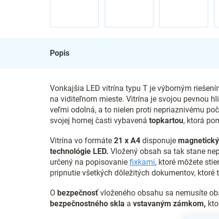
Popis
Vonkajšia LED vitrína typu T je výborným riešením
na viditeľnom mieste. Vitrína je svojou pevnou 
veľmi odolná, a to nielen proti nepriaznivému po
svojej hornej časti vybavená
topkartou
, ktorá p
Vitrína vo formáte
21 x A4
disponuje
magnetický
technológie LED.
Vložený obsah sa tak stane nep
určený na popisovanie
fixkami
, ktoré môžete sti
pripnutie všetkých dôležitých dokumentov, ktoré 
O
bezpečnosť
vloženého obsahu sa nemusíte obá
bezpečnostného skla
a
vstavaným zámkom,
kto