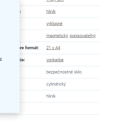
eriál rámu
:
hliník
 dverí
:
výklopné
 povrchu
:
magnetický
,
popisovateľný
ôsobené pre formát
:
21 x A4
c
dné využitie
:
vonkajšie
 skla
:
bezpečnostné sklo
mok
:
cylindrický
va
:
hliník
zev
: