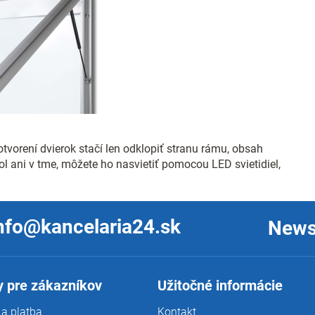
vorení dvierok stačí len odklopiť stranu rámu, obsah
l ani v tme, môžete ho nasvietiť pomocou LED svietidiel,
nfo@kancelaria24.sk
News
 pre zákazníkov
Užitočné informácie
a platba
Kontakt