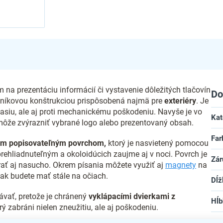
 na prezentáciu informácií či vystavenie dôležitých tlačovín
Do
hliníkovou konštrukciou prispôsobená najmä pre
exteriéry
. Je
časiu, ale aj proti mechanickému poškodeniu. Navyše je vo
Kat
omôže zvýrazniť vybrané logo alebo prezentovaný obsah.
Far
m popisovateľným povrchom,
ktorý je nasvietený pomocou
rehliadnuteľným a okoloidúcich zaujme aj v noci. Povrch je
Zár
erať aj nasucho. Okrem písania môžete využiť aj
magnety
na
tak budete mať stále na očiach.
Dĺž
vať, pretože je chránený
vyklápacími dvierkami z
Hĺb
rý zabráni nielen zneužitiu, ale aj poškodeniu.
Vý