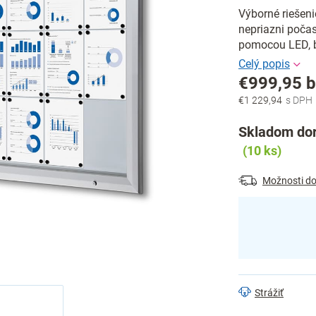
Výborné riešeni
nepriazni poča
pomocou LED, b
€999,95 
€1 229,94
Jednotková
cena:
Skladom dor
(10 ks)
Možnosti do
Strážiť