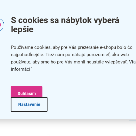
Mat
arianty, a to vitríny
typu T
a
typu L
. Rozdiel medzi nimi je v
S cookies sa nábytok vyberá
ný z prednej strany, pri type L je zospodu. Ďalším rozdielom
Typ
lepšie
typu L väčšia, takže celá konštrukcia potom pôsobí
Typ
 s topkartou
Používame cookies, aby pre Vás prezeranie e-shopu bolo čo
Usp
najpohodlnejšie. Tiež nám pomáhajú porozumieť, ako web
eriéroch
používate, aby sme ho pre Vás mohli neustále vylepšovať.
Via
Vho
informácií
hanickému poškodeniu
Typ
chom s LED podsvietením
Zá
 prezentovaného obsahu
Súhlasím
a vstavaný zámok
bar
Nastavenie
na