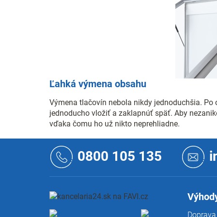
Ľahká výmena obsahu
Výmena tlačovín nebola nikdy jednoduchšia. Po ot
jednoducho vložiť a zaklapnúť späť. Aby nezaniko
vďaka čomu ho už nikto neprehliadne.
Z
á
0800 105 135
i
p
ä
t
i
Výhody
e
Doprava 