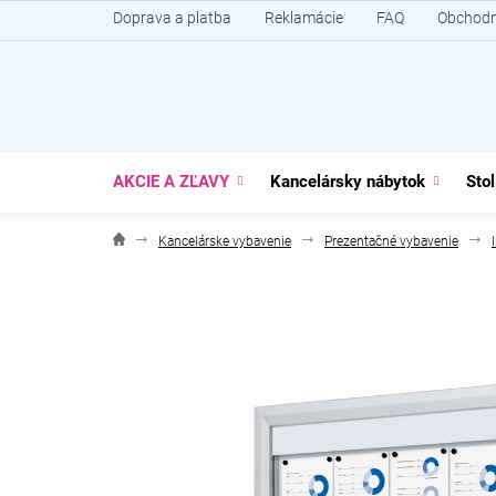
Prejsť
Doprava a platba
Reklamácie
FAQ
Obchodn
na
obsah
AKCIE A ZĽAVY
Kancelársky nábytok
Stol
Kancelárske vybavenie
Prezentačné vybavenie