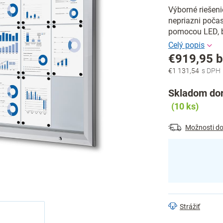
Výborné riešeni
nepriazni poča
pomocou LED, b
€919,95 
€1 131,54
Jednotková
cena:
Skladom dor
(10 ks)
Možnosti do
Strážiť