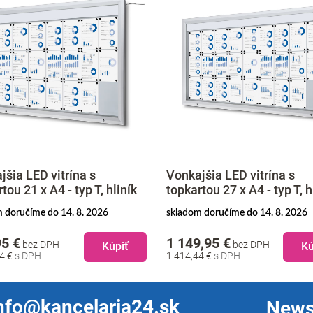
jšia LED vitrína s
Vonkajšia LED vitrína s
tou 27 x A4 - typ T, hliník
topkartou 9 x A4 - typ T, hl
 doručíme do 14. 8. 2026
skladom doručíme do 14. 8. 2026
,95 €
699,95 €
bez DPH
bez DPH
Kúpiť
Kú
44 €
860,94 €
nfo@kancelaria24.sk
News