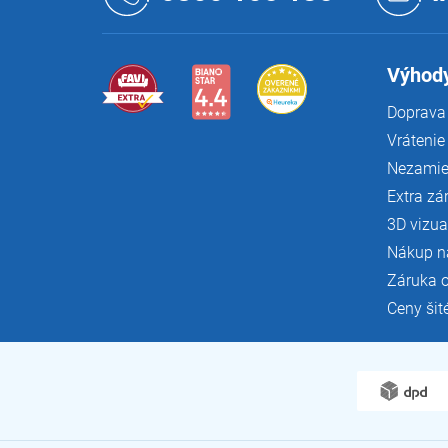
p
ä
t
i
Výhody
e
Doprava 
Vrátenie
Nezamie
Extra zá
3D vizua
Nákup n
Záruka 
Ceny šit