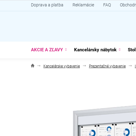
Prejsť
Doprava a platba
Reklamácie
FAQ
Obchodn
na
obsah
AKCIE A ZĽAVY
Kancelársky nábytok
Stol
Kancelárske vybavenie
Prezentačné vybavenie