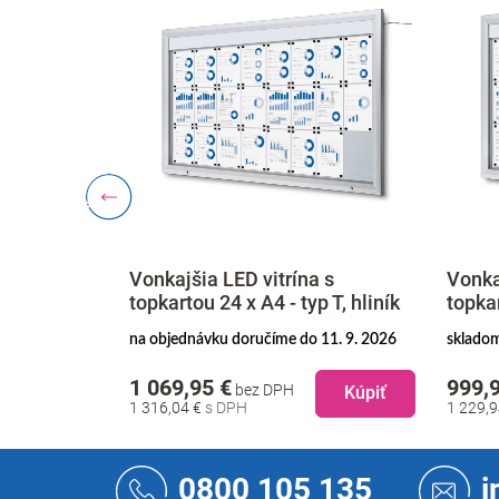
 s
Vonkajšia LED vitrína s
Vonka
p T, hliník
topkartou 21 x A4 - typ T, hliník
topkar
11. 9. 2026
skladom doručíme do 14. 8. 2026
skladom
999,95 €
1 149
bez DPH
Kúpiť
Kúpiť
1 229,94 €
1 414,
Z
á
0800 105 135
i