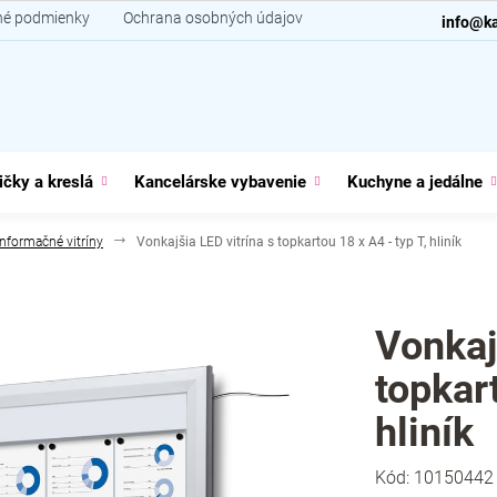
é podmienky
Ochrana osobných údajov
Kontakt
info@ka
ičky a kreslá
Kancelárske vybavenie
Kuchyne a jedálne
Informačné vitríny
Vonkajšia LED vitrína s topkartou 18 x A4 - typ T, hliník
Vonkaj
topkart
hliník
Kód:
10150442