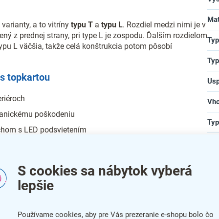
Mat
arianty, a to vitríny
typu T
a
typu L
. Rozdiel medzi nimi je v
ný z prednej strany, pri type L je zospodu. Ďalším rozdielom
Typ
typu L väčšia, takže celá konštrukcia potom pôsobí
Typ
 s topkartou
Usp
eriéroch
Vho
hanickému poškodeniu
Typ
chom s LED podsvietením
Zá
 prezentovaného obsahu
a vstavaný zámok
bar
S cookies sa nábytok vyberá
lepšie
na
Používame cookies, aby pre Vás prezeranie e-shopu bolo čo