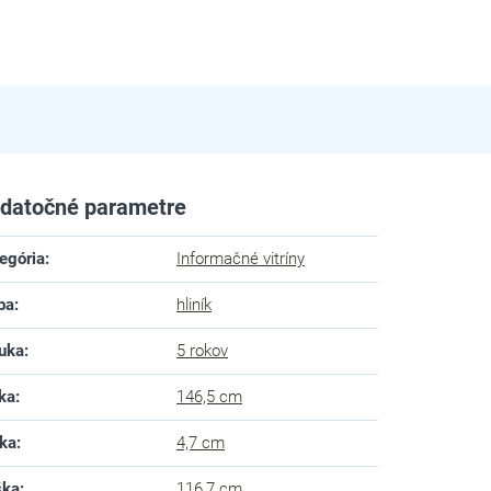
datočné parametre
egória
:
Informačné vitríny
ba
:
hliník
uka
:
5 rokov
ka
:
146,5 cm
ka
:
4,7 cm
ška
:
116,7 cm