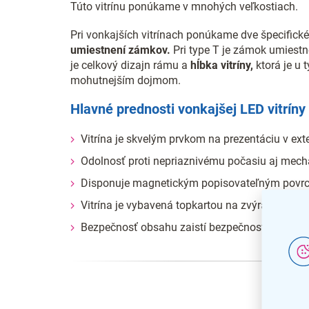
Túto vitrínu ponúkame v mnohých veľkostiach.
Pri vonkajších vitrínach ponúkame dve špecifické v
umiestnení zámkov.
Pri type T je zámok umiestne
je celkový dizajn rámu a
hĺbka vitríny,
ktorá je u 
mohutnejším dojmom.
Hlavné prednosti vonkajšej LED vitríny
Vitrína je skvelým prvkom na prezentáciu v ext
Odolnosť proti nepriaznivému počasiu aj mec
Disponuje magnetickým popisovateľným povr
Vitrína je vybavená topkartou na zvýraznenie
Bezpečnosť obsahu zaistí bezpečnostné sklo 