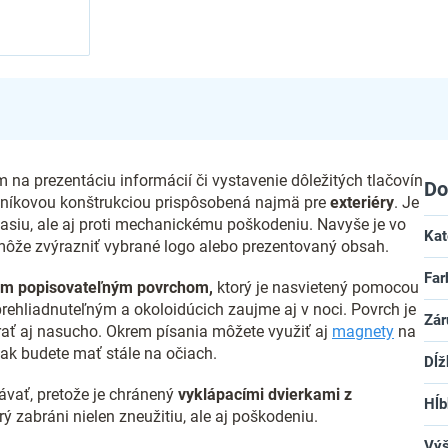
 na prezentáciu informácií či vystavenie dôležitých tlačovín
Do
hliníkovou konštrukciou prispôsobená najmä pre
exteriéry
. Je
časiu, ale aj proti mechanickému poškodeniu. Navyše je vo
Kat
omôže zvýrazniť vybrané logo alebo prezentovaný obsah.
Far
m popisovateľným povrchom,
ktorý je nasvietený pomocou
rehliadnuteľným a okoloidúcich zaujme aj v noci. Povrch je
Zár
erať aj nasucho. Okrem písania môžete využiť aj
magnety
na
tak budete mať stále na očiach.
Dĺž
vať, pretože je chránený
vyklápacími dvierkami z
Hĺb
rý zabráni nielen zneužitiu, ale aj poškodeniu.
Vý