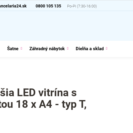
ncelaria24.sk
0800 105 135
Šatne
Záhradný nábytok
Dielňa a sklad
Domácno
šia LED vitrína s
ou 18 x A4 - typ T,