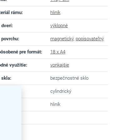
eriál rámu
:
hliník
 dverí
:
výklopné
 povrchu
:
magnetický
,
popisovateľný
ôsobené pre formát
:
18 x A4
dné využitie
:
vonkajšie
 skla
:
bezpečnostné sklo
mok
:
cylindrický
va
:
hliník
zev
: