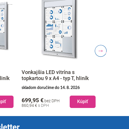
Vonkajšia LED vitrína s
Vonkajšia L
iník
topkartou 12 x A4 - typ T, hliník
topkartou 8 
skladom doručíme do 14. 8. 2026
skladom doruč
729,95 €
689,95 €
bez DPH
b
piť
Kúpiť
897,84 €
848,64 €
letter