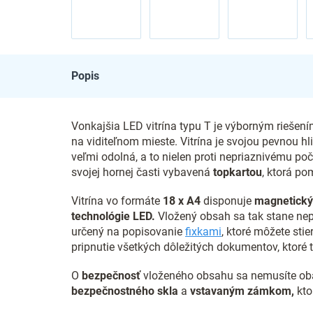
Popis
Vonkajšia LED vitrína typu T je výborným riešením
na viditeľnom mieste. Vitrína je svojou pevnou 
veľmi odolná, a to nielen proti nepriaznivému po
svojej hornej časti vybavená
topkartou
, ktorá p
Vitrína vo formáte
18 x A4
disponuje
magnetický
technológie LED.
Vložený obsah sa tak stane nep
určený na popisovanie
fixkami
, ktoré môžete sti
pripnutie všetkých dôležitých dokumentov, ktoré 
O
bezpečnosť
vloženého obsahu sa nemusíte obá
bezpečnostného skla
a
vstavaným zámkom,
kto