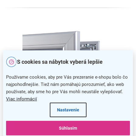
S cookies sa nábytok vyberá lepšie
Používame cookies, aby pre Vás prezeranie e-shopu bolo čo
najpohodlnejšie. Tiež nám pomáhajú porozumieť, ako web
používate, aby sme ho pre Vás mohli neustále vylepšovať.
Viac informácií
Nastavenie
Jednoduchá výmena obsahu
Výmena tlačovín nebola nikdy jednoduchšia, pretože stačí
Súhlasím
len odklopiť stranu panelu a váš obsah pohodlne vložiť.