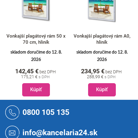
Vonkajší plagátový rám 50 x
Vonkajší plagátový rám A0,
70 cm, hliník
hliník
skladom doručíme do 12. 8.
skladom doručíme do 12. 8.
2026
2026
142,45 €
234,95 €
bez DPH
bez DPH
175,21 €
288,99 €
Kúpiť
Kúpiť
Z
á
0800 105 135
p
ä
t
info@kancelaria24.sk
i