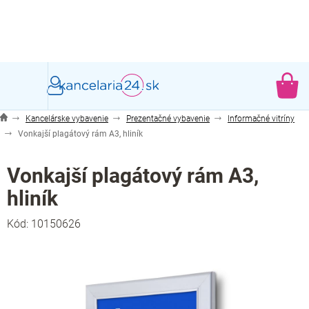
Prejsť
na
obsah
NÁ
KO
Kancelárske vybavenie
Prezentačné vybavenie
Informačné vitríny
Vonkajší plagátový rám A3, hliník
Vonkajší plagátový rám A3,
hliník
Kód:
10150626