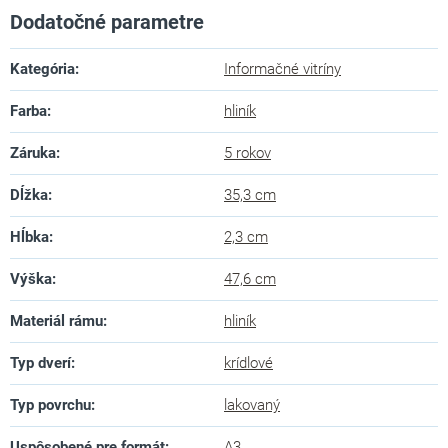
Dodatočné parametre
Kategória
:
Informačné vitríny
Farba
:
hliník
Záruka
:
5 rokov
Dĺžka
:
35,3 cm
Hĺbka
:
2,3 cm
Výška
:
47,6 cm
Materiál rámu
:
hliník
Typ dverí
:
krídlové
Typ povrchu
:
lakovaný
Uspôsobené pre formát
:
A3