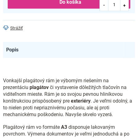
Do košíka
Strážiť
Popis
Vonkajší plagátový rám je výborným riešením na
prezentáciu
plagátov
či vystavenie dôležitých tlačovín na
viditeľnom mieste. Rám je so svojou pevnou hliníkovou
konštrukciou prispôsobený pre
exteriéry
. Je veľmi odolný, a
to nielen proti nepriaznivému počasiu, ale aj proti
mechanickému poškodeniu. Navyše skvelo vyzerá.
Plagátový rám vo formáte
A3
disponuje lakovaným
povrchom. Výmena dokumentov je veľmi jednoduchá a po