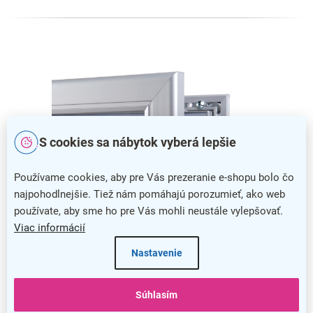
S cookies sa nábytok vyberá lepšie
Používame cookies, aby pre Vás prezeranie e-shopu bolo čo
najpohodlnejšie. Tiež nám pomáhajú porozumieť, ako web
používate, aby sme ho pre Vás mohli neustále vylepšovať.
Viac informácií
Nastavenie
Jednoduchá výmena obsahu
Výmena tlačovín nebola nikdy jednoduchšia, pretože stačí
Súhlasím
len odklopiť stranu panelu a váš obsah pohodlne vložiť.