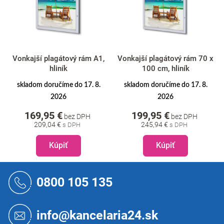
Vonkajší plagátový rám A1,
Vonkajší plagátový rám 70 x
hliník
100 cm, hliník
skladom doručíme do 17. 8.
skladom doručíme do 17. 8.
2026
2026
169,95 €
199,95 €
bez DPH
bez DPH
209,04 €
245,94 €
Kúpiť
Kúpiť
Z
á
0800 105 135
p
ä
t
info@kancelaria24.sk
i