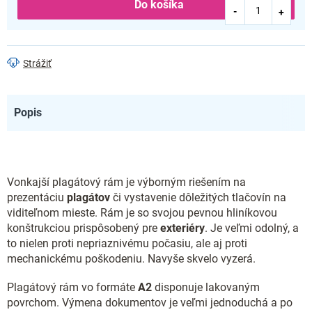
Do košíka
Strážiť
Popis
Vonkajší plagátový rám je výborným riešením na
prezentáciu
plagátov
či vystavenie dôležitých tlačovín na
viditeľnom mieste. Rám je so svojou pevnou hliníkovou
konštrukciou prispôsobený pre
exteriéry
. Je veľmi odolný, a
to nielen proti nepriaznivému počasiu, ale aj proti
mechanickému poškodeniu. Navyše skvelo vyzerá.
Plagátový rám vo formáte
A2
disponuje lakovaným
povrchom. Výmena dokumentov je veľmi jednoduchá a po