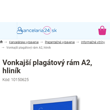
Prejsť
na
obsah
NÁ
KO
Kancelárske vybavenie
Prezentačné vybavenie
Informačné vitríny
Vonkajší plagátový rám A2, hliník
Vonkajší plagátový rám A2,
hliník
Kód:
10150625