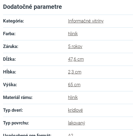
Dodatočné parametre
Kategória
:
Informačné vitríny
Farba
:
hliník
Záruka
:
5 rokov
Dĺžka
:
47,6 cm
Hĺbka
:
2,3 cm
Výška
:
65 cm
Materiál rámu
:
hliník
Typ dverí
:
krídlové
Typ povrchu
:
lakovaný
Uspôsobené pre formát
:
A2