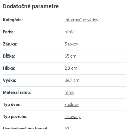
Dodatočné parametre
Kategória
:
Informačné vitríny
Farba
:
hliník
Záruka
:
5 rokov
Dĺžka
:
65 cm
Hĺbka
:
2,3 cm
Výška
:
89,7 cm
Materiál rámu
:
hliník
Typ dverí
:
krídlové
Typ povrchu
:
lakovaný
Uspôsobené pre formát
:
A1