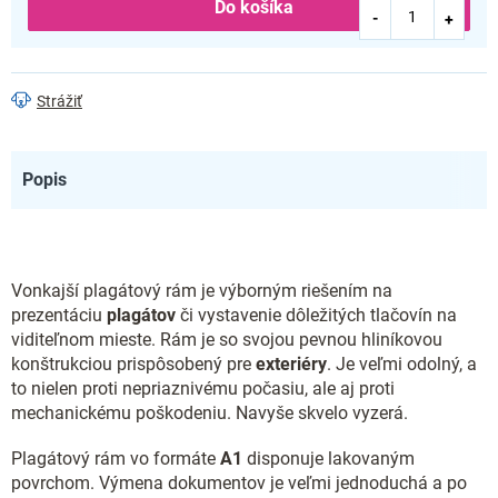
Do košíka
Strážiť
Popis
Vonkajší plagátový rám je výborným riešením na
prezentáciu
plagátov
či vystavenie dôležitých tlačovín na
viditeľnom mieste. Rám je so svojou pevnou hliníkovou
konštrukciou prispôsobený pre
exteriéry
. Je veľmi odolný, a
to nielen proti nepriaznivému počasiu, ale aj proti
mechanickému poškodeniu. Navyše skvelo vyzerá.
Plagátový rám vo formáte
A1
disponuje lakovaným
povrchom. Výmena dokumentov je veľmi jednoduchá a po