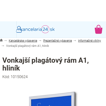
Prejsť
na
obsah
NÁ
KO
Kancelárske vybavenie
Prezentačné vybavenie
Informačné vitríny
Vonkajší plagátový rám A1, hliník
Vonkajší plagátový rám A1,
hliník
Kód:
10150624