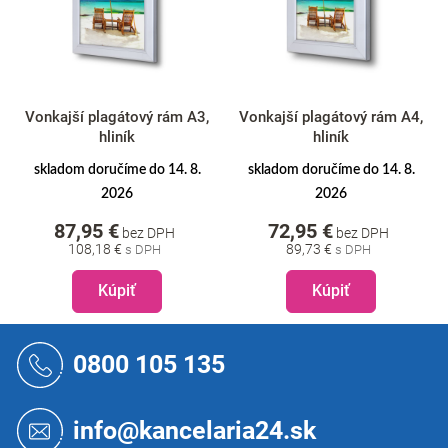
Vonkajší plagátový rám A3,
Vonkajší plagátový rám A4,
hliník
hliník
skladom doručíme do 14. 8.
skladom doručíme do 14. 8.
2026
2026
87,95 €
72,95 €
bez DPH
bez DPH
108,18 €
89,73 €
Kúpiť
Kúpiť
Z
á
0800 105 135
p
ä
t
info@kancelaria24.sk
i