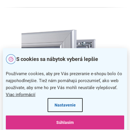
S cookies sa nábytok vyberá lepšie
Používame cookies, aby pre Vás prezeranie e-shopu bolo čo
najpohodlnejšie. Tiež nám pomáhajú porozumieť, ako web
používate, aby sme ho pre Vás mohli neustále vylepšovať.
Viac informácií
Nastavenie
Jednoduchá výmena obsahu
Výmena tlačovín nebola nikdy jednoduchšia, pretože stačí
Súhlasím
len odklopiť stranu panelu a váš obsah pohodlne vložiť.