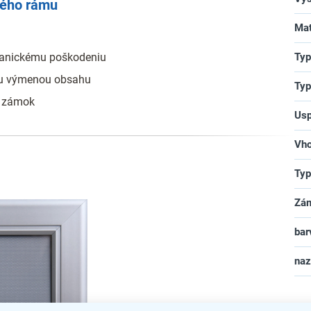
vého rámu
Mat
hanickému poškodeniu
Typ
ou výmenou obsahu
Typ
ý zámok
Usp
Vho
Typ
Zá
bar
na