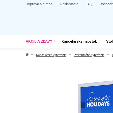
Prejsť
Doprava a platba
Reklamácie
FAQ
Obchodn
na
obsah
AKCIE A ZĽAVY
Kancelársky nábytok
Stol
Kancelárske vybavenie
Prezentačné vybavenie