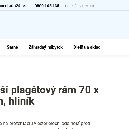
ncelaria24.sk
0800 105 135
Šatne
Záhradný nábytok
Dielňa a sklad
Domácno
ší plagátový rám 70 x
, hliník
e na prezentáciu v exteriéroch, odolnosť proti