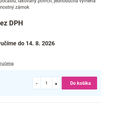
počasiu, lakovaný povrch, jednoduchá výmena
čnostný zámok
bez DPH
učíme do 14. 8. 2026
ručenia
Do košíka