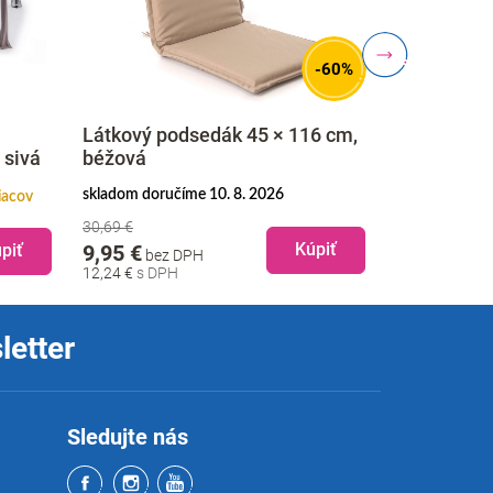
-60%
Látkový podsedák 45 × 116 cm,
Vonkajší p
 sivá
béžová
hliník
skladom doručíme 10. 8. 2026
iacov
skladom doruč
30,69 €
169,95 €
b
Kúpiť
piť
9,95 €
bez DPH
209,04 €
12,24 €
letter
Sledujte nás