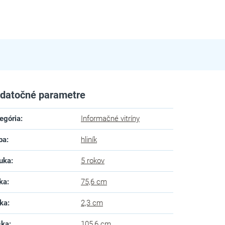
datočné parametre
egória
:
Informačné vitríny
ba
:
hliník
uka
:
5 rokov
ka
:
75,6 cm
ka
:
2,3 cm
ška
:
105,6 cm