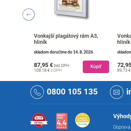
ám A2,
Vonkajší plagátový rám A3,
Vonka
hliník
hliník
. 2026
skladom doručíme do 14. 8. 2026
skladom
87,95 €
72,95
bez DPH
Kúpiť
Kúpiť
108,18 €
89,73 
Z
á
0800 105 135
i
p
ä
t
i
Výhody
e
Doprava 