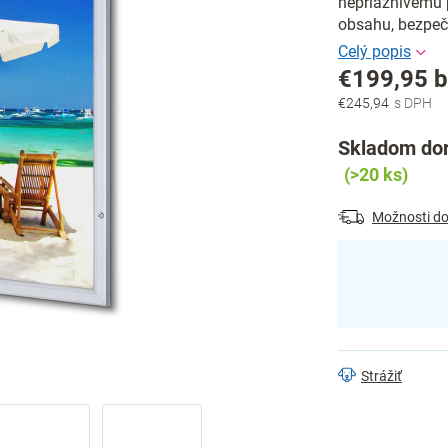
nepriaznivému 
obsahu, bezpe
€199,95 
€245,94
Jednotková
cena:
Skladom dor
(>20 ks)
Možnosti do
Strážiť