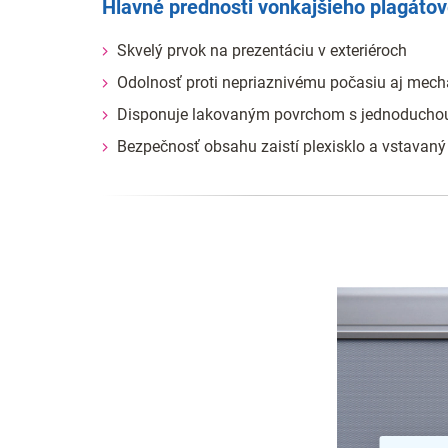
Hlavné prednosti vonkajšieho plagáto
Skvelý prvok na prezentáciu v exteriéroch
Odolnosť proti nepriaznivému počasiu aj mec
Disponuje lakovaným povrchom s jednoduch
Bezpečnosť obsahu zaistí plexisklo a vstavan