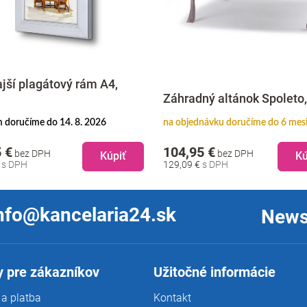
jší plagátový rám A4,
Záhradný altánok Spoleto,
 doručíme do 14. 8. 2026
na objednávku doručíme do 6 mes
 €
104,95 €
bez DPH
bez DPH
Kúpiť
Kú
€
129,09 €
nfo@kancelaria24.sk
News
 pre zákazníkov
Užitočné informácie
a platba
Kontakt