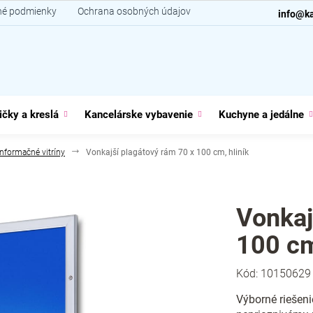
é podmienky
Ochrana osobných údajov
Kontakt
info@ka
ičky a kreslá
Kancelárske vybavenie
Kuchyne a jedálne
Informačné vitríny
Vonkajší plagátový rám 70 x 100 cm, hliník
Vonkaj
100 cm
Kód:
10150629
Výborné riešeni