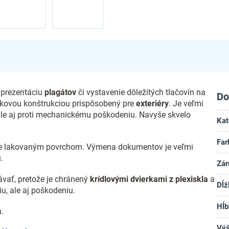
 prezentáciu
plagátov
či vystavenie dôležitých tlačovín na
Do
níkovou konštrukciou prispôsobený pre
exteriéry
. Je veľmi
 ale aj proti mechanickému poškodeniu. Navyše skvelo
Kat
Far
e lakovaným povrchom. Výmena dokumentov je veľmi
.
Zár
vať, pretože je chránený
krídlovými dvierkami z plexiskla
a
Dĺž
iu, ale aj poškodeniu.
Hĺb
.
Vý