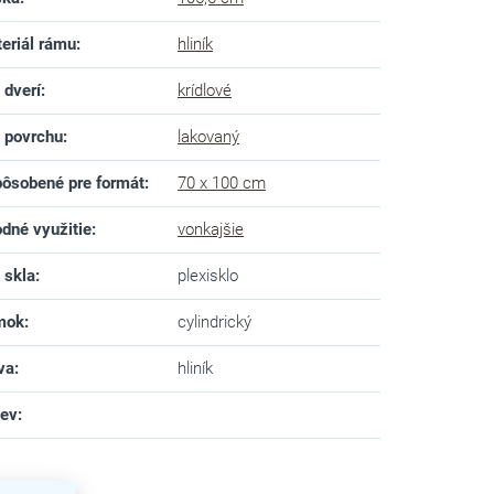
eriál rámu
:
hliník
 dverí
:
krídlové
 povrchu
:
lakovaný
ôsobené pre formát
:
70 x 100 cm
dné využitie
:
vonkajšie
 skla
:
plexisklo
mok
:
cylindrický
va
:
hliník
zev
: