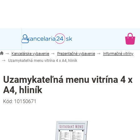
Prejsť
na
obsah
NÁ
KO
Kancelárske vybavenie
Prezentačné vybavenie
Informačné vitríny
Uzamykateľná menu vitrína 4 x A4, hliník
Uzamykateľná menu vitrína 4 x
A4, hliník
Kód:
10150671