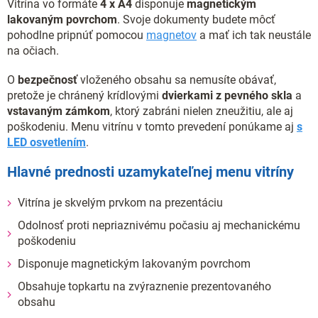
Vitrína vo formáte
4 x
A4
disponuje
magnetickým
lakovaným povrchom
. Svoje dokumenty budete môcť
pohodlne pripnúť pomocou
magnetov
a mať ich tak neustále
na očiach.
O
bezpečnosť
vloženého obsahu sa nemusíte obávať,
pretože je chránený krídlovými
dvierkami z pevného skla
a
vstavaným zámkom
, ktorý zabráni nielen zneužitiu, ale aj
poškodeniu. Menu vitrínu v tomto prevedení ponúkame aj
s
LED osvetlením
.
Hlavné prednosti uzamykateľnej menu vitríny
Vitrína je skvelým prvkom na prezentáciu
Odolnosť proti nepriaznivému počasiu aj mechanickému
poškodeniu
Disponuje magnetickým lakovaným povrchom
Obsahuje topkartu na zvýraznenie prezentovaného
obsahu