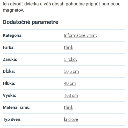
len otvoriť dvierka a váš obsah pohodlne pripnúť pomocou
magnetov.
Dodatočné parametre
Kategória
:
Informačné vitríny
Farba
:
hliník
Záruka
:
5 rokov
Dĺžka
:
50,5 cm
Hĺbka
:
40 cm
Výška
:
163 cm
Materiál rámu
:
hliník
Typ dverí
:
krídlové