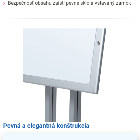
Bezpečnosť obsahu zaistí pevné sklo a vstavaný zámok
Pevná a elegantná konštrukcia
Ultratenký rám je veľmi odolný a spoľahlivo tak ochráni