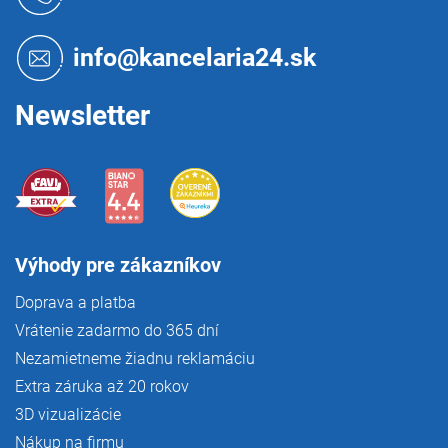
p
ä
t
info@kancelaria24.sk
i
e
Newsletter
Výhody pre zákazníkov
Doprava a platba
Vrátenie zadarmo do 365 dní
Nezamietneme žiadnu reklamáciu
Extra záruka až 20 rokov
3D vizualizácie
Nákup na firmu