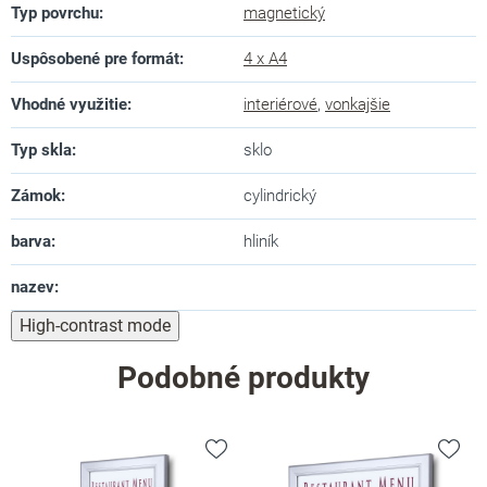
Typ povrchu
:
magnetický
Uspôsobené pre formát
:
4 x A4
Vhodné využitie
:
interiérové
,
vonkajšie
Typ skla
:
sklo
Zámok
:
cylindrický
barva
:
hliník
nazev
:
High-contrast mode
Podobné produkty