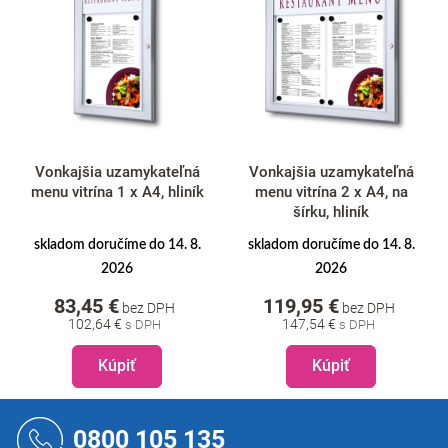
Vonkajšia uzamykateľná
Vonkajšia uzamykateľná
menu vitrína 1 x A4, hliník
menu vitrína 2 x A4, na
šírku, hliník
skladom doručíme do 14. 8.
skladom doručíme do 14. 8.
2026
2026
83,45 €
119,95 €
bez DPH
bez DPH
102,64 €
147,54 €
Kúpiť
Kúpiť
Z
á
0800 105 135