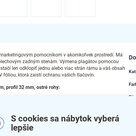
 marketingovým pomocníkom v akomkoľvek prostredí. Má
Do
ka plechovým zadným stenám. Výmena plagátov pomocou
tačí len odklopiť jednu alebo viac strán rámu a váš obsah
Kat
 fóliou, ktorá zaistí ochranu vašich tlačovín.
Far
, profil 32 mm, ostré rohy:
Zár
Šír
trými rohmi
S cookies sa nábytok vyberá
cím rámom
Hĺb
lepšie
vým plechovým zadným stenám
Vý