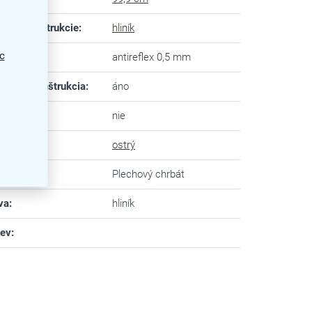
eriál konštrukcie
:
hliník
c
dný panel
:
antireflex 0,5 mm
adacia konštrukcia
:
áno
karta
:
nie
 rohov
:
ostrý
ný panel
:
Plechový chrbát
va
:
hliník
zev
: