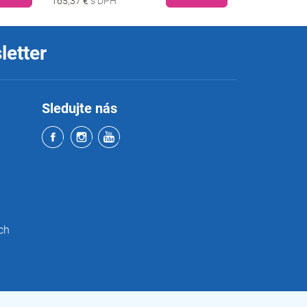
165,37 €
157,99 €
letter
Sledujte nás
ch