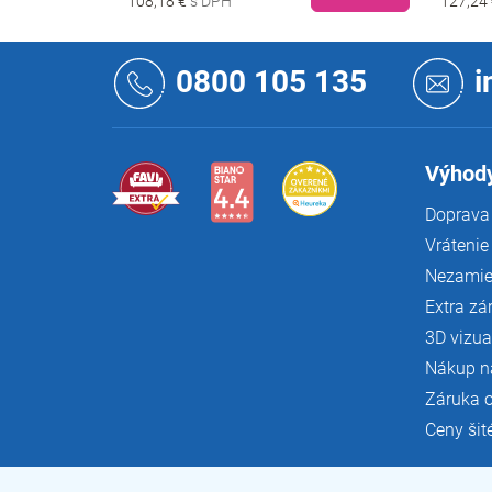
108,18 €
127,24
Z
á
0800 105 135
i
p
ä
t
i
Výhody
e
Doprava 
Vrátenie
Nezamie
Extra zá
3D vizua
Nákup n
Záruka 
Ceny šit