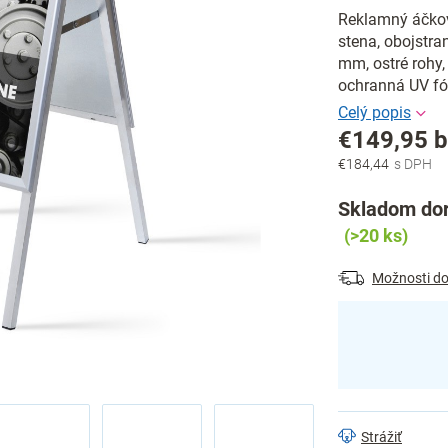
Reklamný áčkov
stena, obojstr
mm, ostré rohy,
ochranná UV fól
€149,95 
€184,44
Jednotková
cena:
Skladom dor
(>20 ks)
Možnosti do
Strážiť