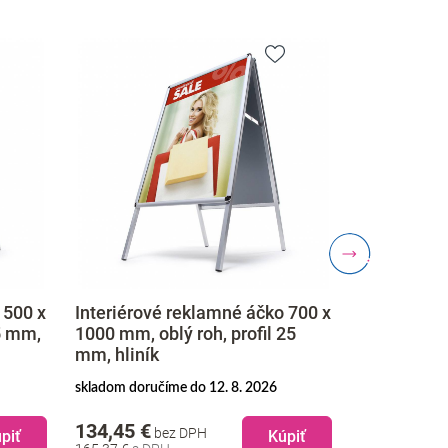
 500 x
Interiérové reklamné áčko 700 x
Univerzáln
25 mm,
1000 mm, oblý roh, profil 25
ostrý roh, 
mm, hliník
skladom doručíme do 12. 8. 2026
skladom doruč
134,45 €
128,45 €
bez DPH
b
piť
Kúpiť