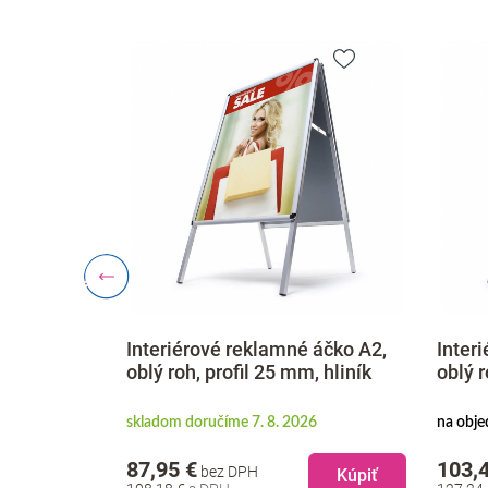
 áčko A2,
Interiérové reklamné áčko A2,
Inter
m, hliník
oblý roh, profil 25 mm, hliník
oblý r
. 2026
skladom doručíme 7. 8. 2026
na obje
87,95 €
103,
bez DPH
Kúpiť
Kúpiť