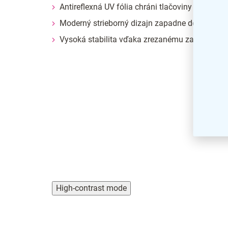
Antireflexná UV fólia chráni tlačoviny nielen pr
Moderný strieborný dizajn zapadne do každého
Vysoká stabilita vďaka zrezanému zakončeniu
High-contrast mode