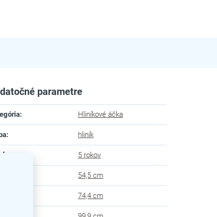
datočné parametre
egória
:
Hliníkové áčka
ba
:
hliník
uka
:
5 rokov
ka
:
54,5 cm
ka
:
74,4 cm
ška
:
99,9 cm