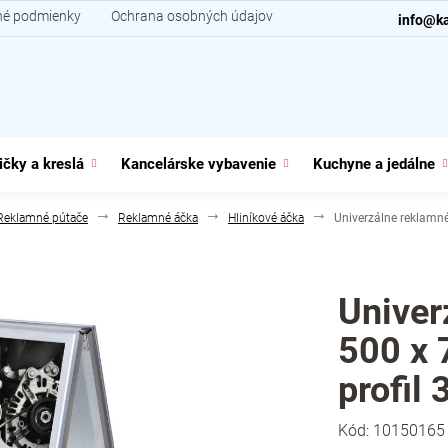
é podmienky
Ochrana osobných údajov
Kontakt
info@ka
ičky a kreslá
Kancelárske vybavenie
Kuchyne a jedálne
Reklamné pútače
Reklamné áčka
Hliníkové áčka
Univerzálne reklamné
Univer
500 x 
profil 
Kód:
10150165