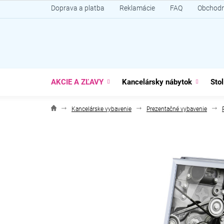
Prejsť
Doprava a platba
Reklamácie
FAQ
Obchodn
na
obsah
AKCIE A ZĽAVY
Kancelársky nábytok
Stol
Kancelárske vybavenie
Prezentačné vybavenie