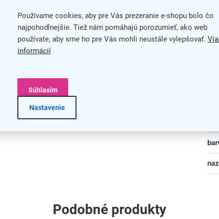
oti vyblednutiu
Používame cookies, aby pre Vás prezeranie e-shopu bolo čo
Mat
 prostredia
najpohodlnejšie. Tiež nám pomáhajú porozumieť, ako web
 nôh
používate, aby sme ho pre Vás mohli neustále vylepšovať.
Via
Pre
informácií
Skl
Top
Súhlasím
Typ
Nastavenie
Zad
bar
na
Podobné produkty