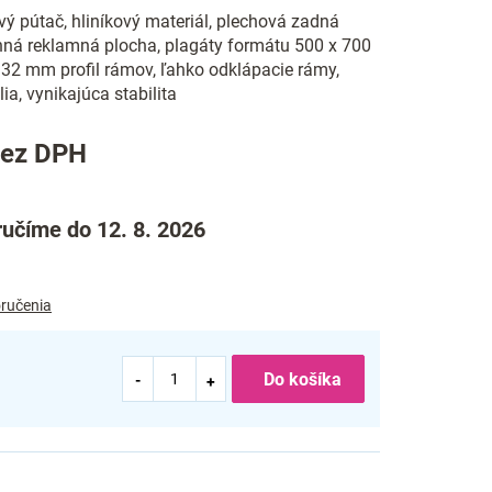
ý pútač, hliníkový materiál, plechová zadná
anná reklamná plocha, plagáty formátu 500 x 700
 32 mm profil rámov, ľahko odklápacie rámy,
ia, vynikajúca stabilita
bez DPH
učíme do 12. 8. 2026
ručenia
Do košíka