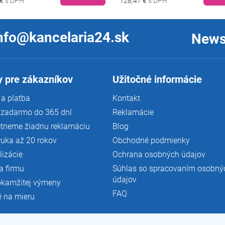
 €
128,47 €
nfo@kancelaria24.sk
News
 pre zákazníkov
Užitočné informácie
a platba
Kontakt
 zadarmo do 365 dní
Reklamácie
tneme žiadnu reklamáciu
Blog
ruka až 20 rokov
Obchodné podmienky
lizácie
Ochrana osobných údajov
a firmu
Súhlas so spracovaním osobný
údajov
okamžitej výmeny
FAQ
é na mieru