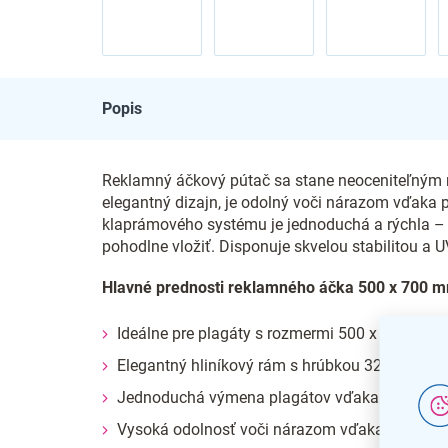
Popis
Reklamný áčkový pútač sa stane neoceniteľným
elegantný dizajn, je odolný voči nárazom vďa
klaprámového systému je jednoduchá a rýchla – s
pohodlne vložiť. Disponuje skvelou stabilitou a UV
Hlavné prednosti reklamného áčka 500 x 700 mm
Ideálne pre plagáty s rozmermi 500 x 700 mm
Elegantný hliníkový rám s hrúbkou 32 mm s os
Jednoduchá výmena plagátov vďaka vyklápa
Vysoká odolnosť voči nárazom vďaka nerezo