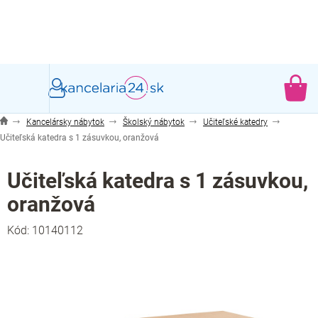
Prejsť
na
obsah
NÁ
KO
Kancelársky nábytok
Školský nábytok
Učiteľské katedry
Učiteľská katedra s 1 zásuvkou, oranžová
Učiteľská katedra s 1 zásuvkou,
oranžová
Kód:
10140112