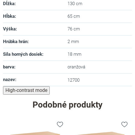
Dĺžka
:
130 cm
Hĺbka
:
65 cm
Výška
:
76 cm
Hrúbka hrán
:
2 mm
Sila horných dosiek
:
18 mm
barva
:
oranžová
nazev
:
12700
High-contrast mode
Podobné produkty