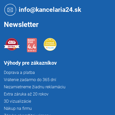
ä
t
info@kancelaria24.sk
i
e
Newsletter
Výhody pre zákazníkov
Doprava a platba
Vrátenie zadarmo do 365 dní
Nezamietneme žiadnu reklamáciu
Extra záruka až 20 rokov
3D vizualizácie
Nákup na firmu