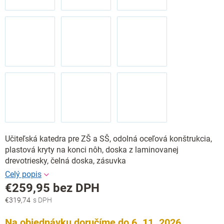
Učiteľská katedra pre ZŠ a SŠ, odolná oceľová konštrukcia,
plastová kryty na konci nôh, doska z laminovanej
drevotriesky, čelná doska, zásuvka
€259,95
bez DPH
€319,74
Jednotková
cena:
Na objednávku doručíme do 6. 11. 2026