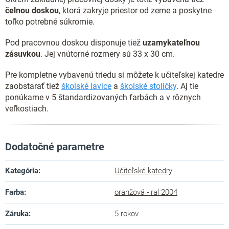
čelnou doskou
, ktorá zakryje priestor od zeme a poskytne
toľko potrebné súkromie.
Pod pracovnou doskou disponuje tiež
uzamykateľnou
zásuvkou
. Jej vnútorné rozmery sú 33 x 30 cm.
Pre kompletne vybavenú triedu si môžete k učiteľskej katedre
zaobstarať tiež
školské lavice
a
školské stoličky
. Aj tie
ponúkame v 5 štandardizovaných farbách a v rôznych
veľkostiach.
Dodatočné parametre
Kategória
:
Učiteľské katedry
Farba
:
oranžová - ral 2004
Záruka
:
5 rokov