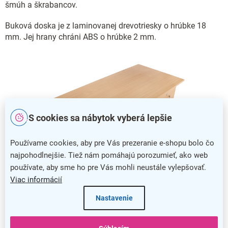
šmúh a škrabancov.
Buková doska je z laminovanej drevotriesky o hrúbke 18
mm. Jej hrany chráni ABS o hrúbke 2 mm.
S cookies sa nábytok vyberá lepšie
Používame cookies, aby pre Vás prezeranie e-shopu bolo čo
najpohodlnejšie. Tiež nám pomáhajú porozumieť, ako web
používate, aby sme ho pre Vás mohli neustále vylepšovať.
Viac informácií
Nastavenie
Učiteľská katedra Denis so zásuvkou