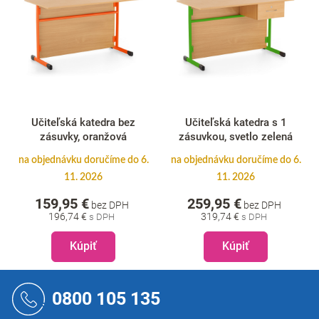
Učiteľská katedra s 1
Učiteľská katedra s 1
zásuvkou, svetlo zelená
zásuvkou, svetlo modrá
na objednávku doručíme do 6.
na objednávku doručíme do 6.
11. 2026
11. 2026
259,95 €
259,95 €
bez DPH
bez DPH
319,74 €
319,74 €
Kúpiť
Kúpiť
Z
á
0800 105 135
p