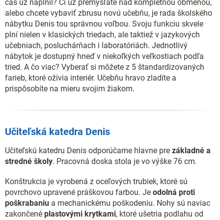
čas už naplnil? Či už premýšľate nad kompletnou obmenou,
alebo chcete vybaviť zbrusu novú učebňu, je rada školského
nábytku Denis tou správnou voľbou. Svoju funkciu skvele
plní nielen v klasických triedach, ale taktiež v jazykových
učebniach, posluchárňach i laboratóriách. Jednotlivý
nábytok je dostupný hneď v niekoľkých veľkostiach podľa
tried. A čo viac? Vyberať si môžete z 5 štandardizovaných
farieb, ktoré oživia interiér. Učebňu hravo zladíte a
prispôsobíte na mieru svojim žiakom.
Učiteľská katedra Denis
Učiteľskú katedru Denis odporúčame hlavne pre
základné a
stredné školy
. Pracovná doska stola je vo výške 76 cm.
Konštrukcia je vyrobená z oceľových trubiek, ktoré sú
povrchovo upravené práškovou farbou. Je
odolná proti
poškrabaniu
a mechanickému poškodeniu. Nohy sú naviac
zakončené
plastovými krytkami
, ktoré ušetria podlahu od