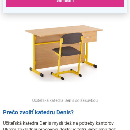
Súhlasím
Učiteľská katedra Denis so zásuvkou
Prečo zvoliť katedru Denis?
Učiteľská katedra Denis myslí tiež na potreby kantorov.
Okrem základnej pracovnej dosky je totiž vybavená tiež