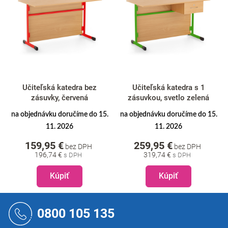
Učiteľská katedra bez
Učiteľská katedra s 1
zásuvky, červená
zásuvkou, svetlo zelená
na objednávku doručíme do 15.
na objednávku doručíme do 15.
11. 2026
11. 2026
159,95 €
259,95 €
bez DPH
bez DPH
196,74 €
319,74 €
Kúpiť
Kúpiť
Z
á
0800 105 135
p