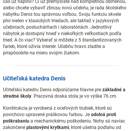
čas už naplnil? Či už premýšľate nad kompletnou obmenou,
alebo chcete vybaviť zbrusu novú učebňu, je rada školského
nábytku Denis tou správnou voľbou. Svoju funkciu skvele
plní nielen v klasických triedach, ale taktiež v jazykových
učebniach, posluchárňach i laboratóriách. Jednotlivý
nábytok je dostupný hneď v niekoľkých veľkostiach podľa
tried. A čo viac? Vyberať si môžete z 5 štandardizovaných
farieb, ktoré oživia interiér. Učebňu hravo zladíte a
prispôsobíte na mieru svojim žiakom.
Učiteľská katedra Denis
Učiteľskú katedru Denis odporúčame hlavne pre
základné a
stredné školy
. Pracovná doska stola je vo výške 76 cm.
Konštrukcia je vyrobená z oceľových trubiek, ktoré sú
povrchovo upravené práškovou farbou. Je
odolná proti
poškrabaniu
a mechanickému poškodeniu. Nohy sú naviac
zakončené
plastovými krytkami
, ktoré ušetria podlahu od