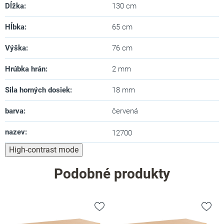
Dĺžka
:
130 cm
Hĺbka
:
65 cm
Výška
:
76 cm
Hrúbka hrán
:
2 mm
Sila horných dosiek
:
18 mm
barva
:
červená
nazev
:
12700
High-contrast mode
Podobné produkty