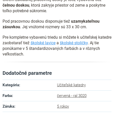
čelnou doskou
, ktorá zakryje priestor od zeme a poskytne
toľko potrebné súkromie.
Pod pracovnou doskou disponuje tiež
uzamykateľnou
zásuvkou
. Jej vnútorné rozmery sú 33 x 30 cm.
Pre kompletne vybavenú triedu si môžete k učiteľskej katedre
zaobstarať tiež
školské lavice
a
školské stoličky
. Aj tie
ponúkame v 5 štandardizovaných farbách a v rôznych
veľkostiach.
Dodatočné parametre
Kategória
:
Učiteľské katedry
Farba
:
červená - ral 3020
Záruka
:
5 rokov