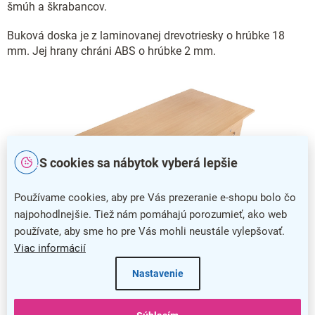
šmúh a škrabancov.
Buková doska je z laminovanej drevotriesky o hrúbke 18
mm. Jej hrany chráni ABS o hrúbke 2 mm.
S cookies sa nábytok vyberá lepšie
Používame cookies, aby pre Vás prezeranie e-shopu bolo čo
najpohodlnejšie. Tiež nám pomáhajú porozumieť, ako web
používate, aby sme ho pre Vás mohli neustále vylepšovať.
Viac informácií
Nastavenie
Učiteľská katedra Denis so zásuvkou