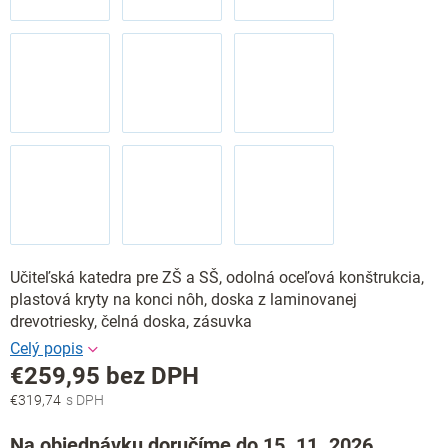
Učiteľská katedra pre ZŠ a SŠ, odolná oceľová konštrukcia,
plastová kryty na konci nôh, doska z laminovanej
drevotriesky, čelná doska, zásuvka
€259,95
bez DPH
€319,74
Jednotková
cena:
Na objednávku doručíme do 15. 11. 2026