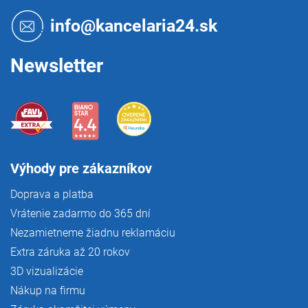
ä
t
info@kancelaria24.sk
i
e
Newsletter
Výhody pre zákazníkov
Doprava a platba
Vrátenie zadarmo do 365 dní
Nezamietneme žiadnu reklamáciu
Extra záruka až 20 rokov
3D vizualizácie
Nákup na firmu