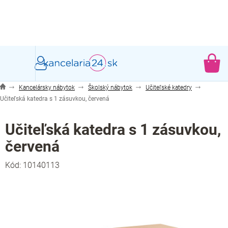
Prejsť
na
obsah
NÁ
KO
Kancelársky nábytok
Školský nábytok
Učiteľské katedry
Učiteľská katedra s 1 zásuvkou, červená
Učiteľská katedra s 1 zásuvkou,
červená
Kód:
10140113