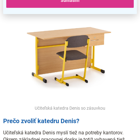
Súhlasím
Učiteľská katedra Denis so zásuvkou
Prečo zvoliť katedru Denis?
Učiteľská katedra Denis myslí tiež na potreby kantorov.
Okrem základnej pracovnej dosky je totiž vybavená tiež