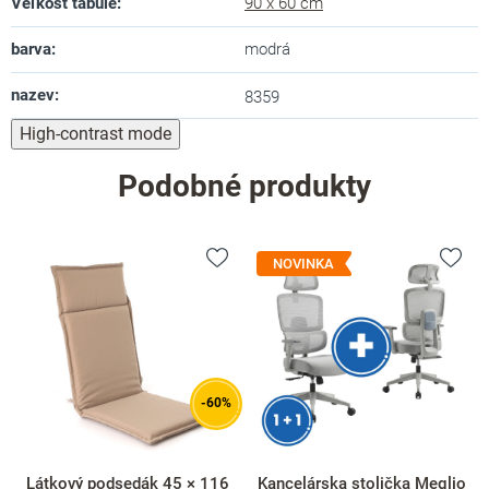
Veľkosť tabule
:
90 x 60 cm
barva
:
modrá
nazev
:
8359
High-contrast mode
Podobné produkty
NOVINKA
-60%
Látkový podsedák 45 × 116
Kancelárska stolička Meglio