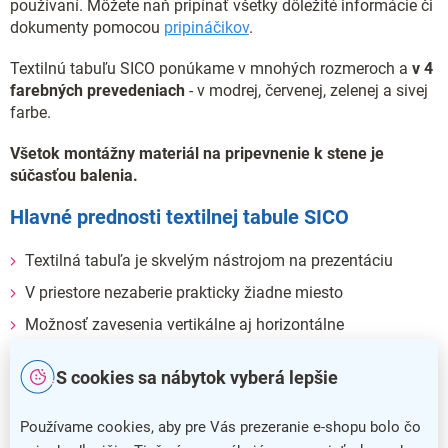
používaní. Môžete naň pripínať všetky dôležité informácie či
dokumenty pomocou
pripináčikov
.
Textilnú tabuľu SICO ponúkame v mnohých rozmeroch a
v 4
farebných prevedeniach
- v
modrej, červenej, zelenej a sivej
farbe.
Všetok montážny materiál na pripevnenie k stene je
súčasťou balenia.
Hlavné prednosti textilnej tabule SICO
Textilná tabuľa je skvelým nástrojom na prezentáciu
V priestore nezaberie prakticky žiadne miesto
Možnosť zavesenia vertikálne aj horizontálne
Disponuje povrchom z odolného textilu
S cookies sa nábytok vyberá lepšie
Potrebný montážny materiál je súčasťou balenia
Používame cookies, aby pre Vás prezeranie e-shopu bolo čo
Dodatočné parametre