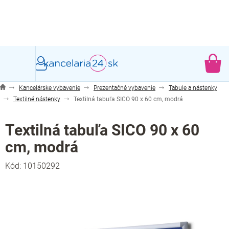
Prejsť
na
obsah
NÁ
KO
Kancelárske vybavenie
Prezentačné vybavenie
Tabule a nástenky
Textilné nástenky
Textilná tabuľa SICO 90 x 60 cm, modrá
Textilná tabuľa SICO 90 x 60
cm, modrá
Kód:
10150292