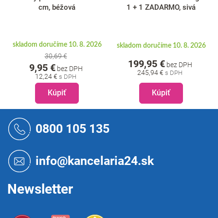
cm, béžová
1 + 1 ZADARMO, sivá
skladom doručíme 10. 8. 2026
skladom doručíme 10. 8. 2026
30,69 €
199,95 €
bez DPH
9,95 €
bez DPH
245,94 €
12,24 €
Kúpiť
Kúpiť
Z
á
0800 105 135
p
ä
t
info@kancelaria24.sk
i
e
Newsletter