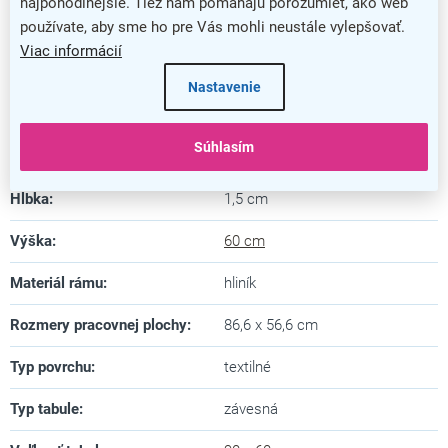
najpohodlnejšie. Tiež nám pomáhajú porozumieť, ako web
používate, aby sme ho pre Vás mohli neustále vylepšovať.
Kategória
:
Textilné nástenky
Viac informácií
Farba
:
modrá
Nastavenie
Záruka
:
5 rokov
Súhlasím
Dĺžka
:
90 cm
Hĺbka
:
1,5 cm
Výška
:
60 cm
Materiál rámu
:
hliník
Rozmery pracovnej plochy
:
86,6 x 56,6 cm
Typ povrchu
:
textilné
Typ tabule
:
závesná