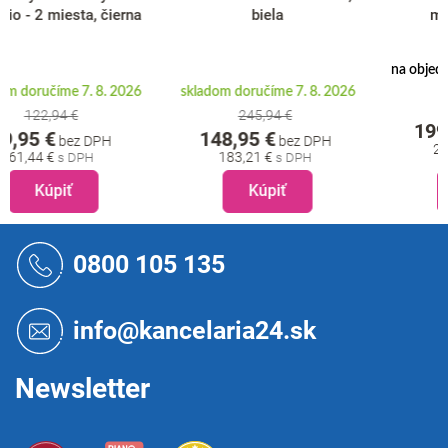
biela
mramor / orech
na objednávku doručíme do 8.
skladom doručíme 7. 8. 2026
10. 2026
245,94 €
199,95 €
bez DPH
148,95 €
bez DPH
245,94 €
183,21 €
Kúpiť
Kúpiť
Z
á
0800 105 135
p
ä
t
info@kancelaria24.sk
i
e
Newsletter