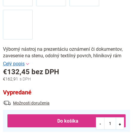
Výborný nástroj na prezentáciu oznámení či dokumentov,
zavesenie na stenu, odolný textilný povrch, hliníkový rám
€132,45 bez DPH
€162,91
Jednotková
cena:
Vypredané
Možnosti doručenia
Do košíka