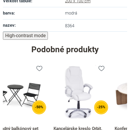
Veľkosť tabule
:
200 x 100 cm
barva
:
modrá
nazev
:
8364
High-contrast mode
Podobné produkty
-25%
Kancelárske kreslo Orbit,
Konferenčný stolík Plagia,