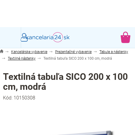
Prejsť
na
obsah
NÁ
KO
Kancelárske vybavenie
Prezentačné vybavenie
Tabule a nástenky
Textilné nástenky
Textilná tabuľa SICO 200 x 100 cm, modrá
Textilná tabuľa SICO 200 x 100
cm, modrá
Kód:
10150308