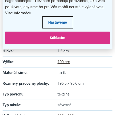
najpohodlnejšie. Tiež nám pomáhajú porozumieť, ako web
používate, aby sme ho pre Vás mohli neustále vylepšovať.
Kategória
:
Textilné nástenky
Viac informácií
Farba
:
modrá
Nastavenie
Záruka
:
5 rokov
Súhlasím
Dĺžka
:
200 cm
Hĺbka
:
1,5 cm
Výška
:
100 cm
Materiál rámu
:
hliník
Rozmery pracovnej plochy
:
196,6 x 96,6 cm
Typ povrchu
:
textilné
Typ tabule
:
závesná