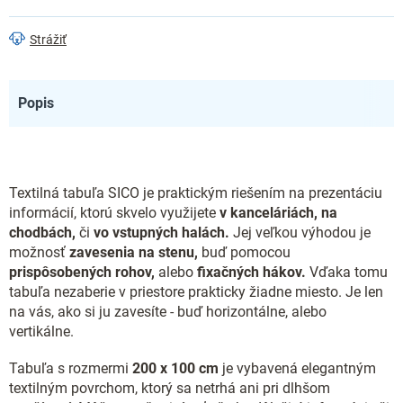
Strážiť
Popis
Textilná tabuľa SICO je praktickým riešením na prezentáciu
informácií, ktorú skvelo využijete
v kanceláriách, na
chodbách,
či
vo vstupných halách.
Jej veľkou výhodou je
možnosť
zavesenia na stenu,
buď pomocou
prispôsobených rohov,
alebo
fixačných hákov.
Vďaka tomu
tabuľa nezaberie v priestore prakticky žiadne miesto. Je len
na vás, ako si ju zavesíte - buď horizontálne, alebo
vertikálne.
Tabuľa s rozmermi
200 x 100 cm
je vybavená elegantným
textilným povrchom, ktorý sa netrhá ani pri dlhšom