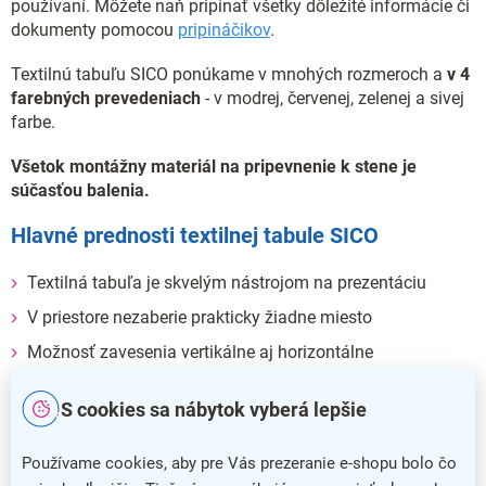
používaní. Môžete naň pripínať všetky dôležité informácie či
dokumenty pomocou
pripináčikov
.
Textilnú tabuľu SICO ponúkame v mnohých rozmeroch a
v 4
farebných prevedeniach
- v
modrej, červenej, zelenej a sivej
farbe.
Všetok montážny materiál na pripevnenie k stene je
súčasťou balenia.
Hlavné prednosti textilnej tabule SICO
Textilná tabuľa je skvelým nástrojom na prezentáciu
V priestore nezaberie prakticky žiadne miesto
Možnosť zavesenia vertikálne aj horizontálne
Disponuje povrchom z odolného textilu
S cookies sa nábytok vyberá lepšie
Potrebný montážny materiál je súčasťou balenia
Používame cookies, aby pre Vás prezeranie e-shopu bolo čo
Dodatočné parametre