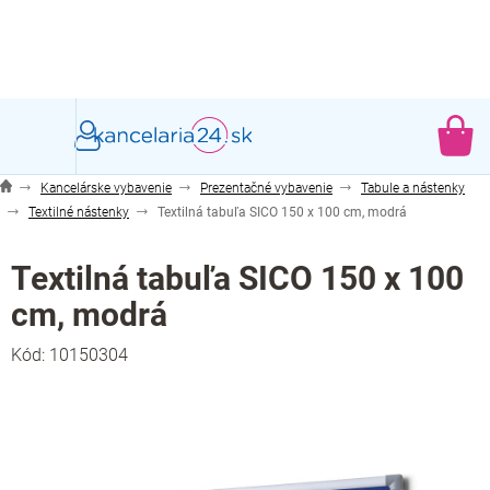
Prejsť
na
obsah
NÁ
KO
Kancelárske vybavenie
Prezentačné vybavenie
Tabule a nástenky
Textilné nástenky
Textilná tabuľa SICO 150 x 100 cm, modrá
Textilná tabuľa SICO 150 x 100
cm, modrá
Kód:
10150304