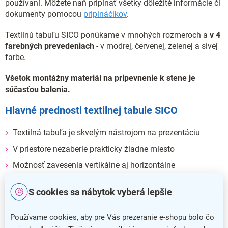
používaní. Môžete naň pripínať všetky dôležité informácie či
dokumenty pomocou
pripináčikov
.
Textilnú tabuľu SICO ponúkame v mnohých rozmeroch a
v 4
farebných prevedeniach
- v
modrej, červenej, zelenej a sivej
farbe.
Všetok montážny materiál na pripevnenie k stene je
súčasťou balenia.
Hlavné prednosti textilnej tabule SICO
Textilná tabuľa je skvelým nástrojom na prezentáciu
V priestore nezaberie prakticky žiadne miesto
Možnosť zavesenia vertikálne aj horizontálne
Disponuje povrchom z odolného textilu
S cookies sa nábytok vyberá lepšie
Potrebný montážny materiál je súčasťou balenia
Používame cookies, aby pre Vás prezeranie e-shopu bolo čo
Dodatočné parametre