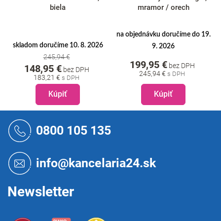
biela
mramor / orech
na objednávku doručíme do 19.
skladom doručíme 10. 8. 2026
9. 2026
245,94 €
199,95 €
bez DPH
148,95 €
bez DPH
245,94 €
183,21 €
Kúpiť
Kúpiť
Z
á
0800 105 135
p
ä
t
info@kancelaria24.sk
i
e
Newsletter