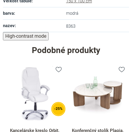
Veľkosť tabule
:
150 x 100 cm
barva
:
modrá
nazev
:
8363
High-contrast mode
Podobné produkty
-25%
Kancelárske kreslo Orbit,
Konferenčný stolík Plagia,