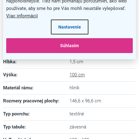
najpohodlnejšie. Tiež nám pomáhajú porozumieť, ako web
používate, aby sme ho pre Vás mohli neustále vylepšovať.
Kategória
:
Textilné nástenky
Viac informácií
Farba
:
modrá
Nastavenie
Záruka
:
5 rokov
Súhlasím
Dĺžka
:
150 cm
Hĺbka
:
1,5 cm
Výška
:
100 cm
Materiál rámu
:
hliník
Rozmery pracovnej plochy
:
146,6 x 96,6 cm
Typ povrchu
:
textilné
Typ tabule
:
závesná